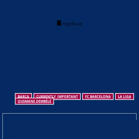
BARCA
CURRENTLY_IMPORTANT
FC BARCELONA
LA LIGA
OUSMANE DEMBÉLÉ