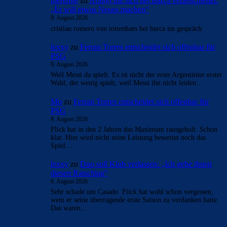
merenge
zu
Araújo hat sich bei Barça verabschiedet:
„Er will etwas Neues machen“
9. August 2026
cristian romero von tottenham bei barca im gespräch
lexxy
zu
Ferran Torres entscheidet sich offenbar für
PSG
9. August 2026
Weil Messi da spielt. Es ist nicht der erste Argentinier erster
Wahl, der wenig spielt, weil Messi ihn nicht leiden…
Mo
zu
Ferran Torres entscheidet sich offenbar für
PSG
9. August 2026
Flick hat in den 2 Jahren das Maximum rausgeholt. Schon
klar. Hier wird nicht seine Leistung bewertet noch das
Spiel…
lexxy
zu
Duo soll Klub verlassen: „Ich gebe ihnen
diesen Ratschlag“
9. August 2026
Sehr schade um Casado. Flick hat wohl schon vergessen,
wem er seine überragende erste Saison zu verdanken hatte.
Das waren…