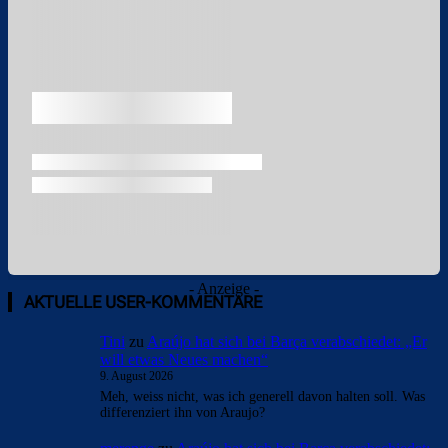
Überspringen
- Anzeige -
AKTUELLE USER-KOMMENTARE
Tini
zu
Araújo hat sich bei Barça verabschiedet: „Er
will etwas Neues machen“
9. August 2026
Meh, weiss nicht, was ich generell davon halten soll. Was
differenziert ihn von Araujo?