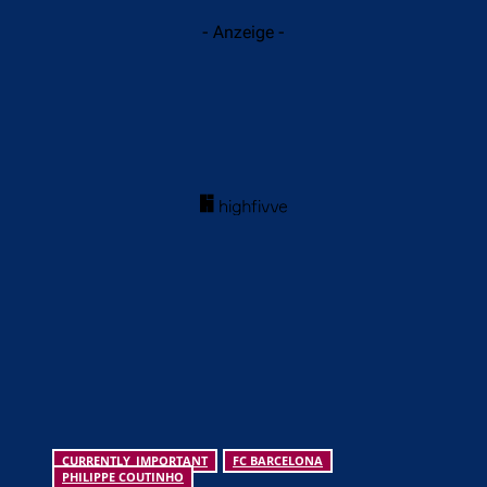
- Anzeige -
CURRENTLY_IMPORTANT
FC BARCELONA
PHILIPPE COUTINHO