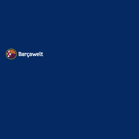
22. November 2025
Heim und auswärts: Das sollen die Trikots von Barça für die Saison
2025/26 sein
6. Januar 2025
WEITERE KATEGORIEN
News
4693
xTop News
4118
La Liga
3264
Champions League
1112
Interview & PK
888
Sonstiges
675
Kader
626
Transfermarkt
601
Impressum
Datenschutz