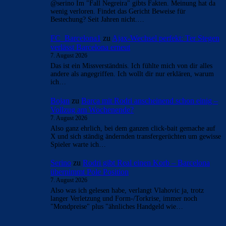
- Anzeige -
AKTUELLE USER-KOMMENTARE
Alma-03
zu
Barça mit Rodri anscheinend schon einig
– Vollzug am Wochenende?
7. August 2026
30 Mios Brutto ? Wahnsinn !!! Top Mann, aber warum
solch ein Jahresgehalt ?
FC_Barcelona1
zu
Ajax-Wechsel perfekt: Ter Stegen
verlässt Barcelona erneut
7. August 2026
@serino Im "Fall Negreira" gibts Fakten. Meinung hat da
wenig verloren. Findet das Gericht Beweise für
Bestechung? Seit Jahren nicht.…
FC_Barcelona1
zu
Ajax-Wechsel perfekt: Ter Stegen