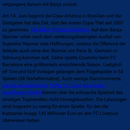
vergangene Saison mit Barça zurück.
Am 14. Juni beginnt die Copa América in Brasilien und der
Gastgeber hat das Ziel, dort den ersten Copa-Titel seit 2007
zu gewinnen.
Mit dabei: Philippe Coutinho
. Auf dem Barça-
Stürmer ruhen nach dem verletzungsbedingten Ausfall von
Superstar Neymar viele Hoffnungen, sodass die Offensive der
Seleção auch ohne den Stürmer von Paris St.-Germain in
Schwung kommen soll. Dabei spielte Coutinho beim FC
Barcelona eine größtenteils ernüchternde Saison. Lediglich
elf Tore und fünf Vorlagen gelangen dem Flügelspieler in 53
Spielen (38 Startelfeinsätze). Auch wenige Glanzmomente,
wie der wunderschöne Treffer im Camp Nou gegen
Manchester United
können über die schwache Spielzeit des
einstigen Toptransfers nicht hinwegtäuschen. Die Leistungen
sind insgsamt zu wenig für einen Spieler, für den die
Katalanen knapp 145 Millionen Euro an den FC Liverpool
überwiesen haben.