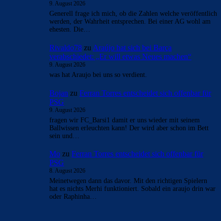
- Anzeige -
AKTUELLE USER-KOMMENTARE
CulersTony
zu
Duo soll Klub verlassen: „Ich gebe
ihnen diesen Ratschlag“
9. August 2026