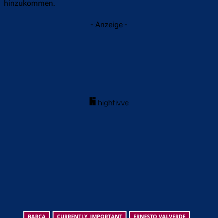
hinzukommen.
- Anzeige -
BARCA
CURRENTLY_IMPORTANT
ERNESTO VALVERDE