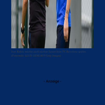
Ivan Rakitic möchte auch nächste Saison beim FC Barcelona spielen.
(Fotocredit: LLUIS GENE/AFP/Getty Images)
- Anzeige -