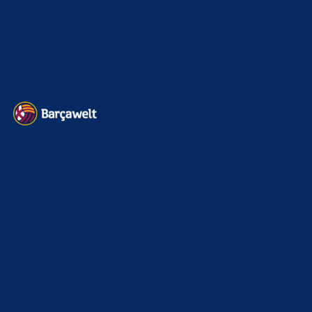
Meinetwegen dann das davor. Mit den richtigen Spielern
hat es nichts Merhi funktioniert. Sobald ein araujo drin war
oder Raphinha…
BILDERGALERIEN
Barça zurück im Camp Nou: Der große Comeback-Tag in Bildern
22. November 2025
Heim und auswärts: Das sollen die Trikots von Barça für die Saison
2025/26 sein
6. Januar 2025
WEITERE KATEGORIEN
News
4697
xTop News
4124
La Liga
3264
Champions League
1112
Interview & PK
888
Sonstiges
675