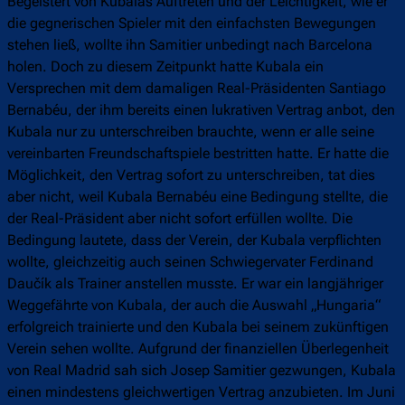
Begeistert von Kubalas Auftreten und der Leichtigkeit, wie er
die gegnerischen Spieler mit den einfachsten Bewegungen
stehen ließ, wollte ihn Samitier unbedingt nach Barcelona
holen. Doch zu diesem Zeitpunkt hatte Kubala ein
Versprechen mit dem damaligen Real-Präsidenten Santiago
Bernabéu, der ihm bereits einen lukrativen Vertrag anbot, den
Kubala nur zu unterschreiben brauchte, wenn er alle seine
vereinbarten Freundschaftspiele bestritten hatte. Er hatte die
Möglichkeit, den Vertrag sofort zu unterschreiben, tat dies
aber nicht, weil Kubala Bernabéu eine Bedingung stellte, die
der Real-Präsident aber nicht sofort erfüllen wollte. Die
Bedingung lautete, dass der Verein, der Kubala verpflichten
wollte, gleichzeitig auch seinen Schwiegervater Ferdinand
Daučík als Trainer anstellen musste. Er war ein langjähriger
Weggefährte von Kubala, der auch die Auswahl „Hungaria“
erfolgreich trainierte und den Kubala bei seinem zukünftigen
Verein sehen wollte. Aufgrund der finanziellen Überlegenheit
von Real Madrid sah sich Josep Samitier gezwungen, Kubala
einen mindestens gleichwertigen Vertrag anzubieten. Im Juni