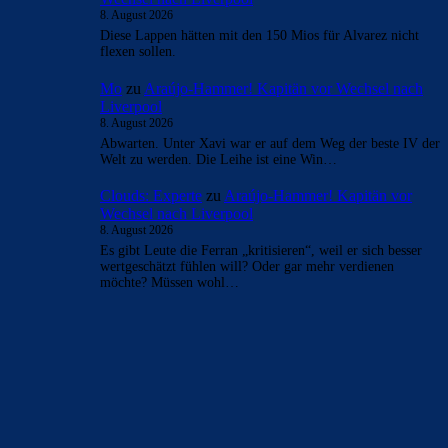
8. August 2026
Diese Lappen hätten mit den 150 Mios für Alvarez nicht
flexen sollen.
Mo
zu
Araújo-Hammer! Kapitän vor Wechsel nach
Liverpool
8. August 2026
Abwarten. Unter Xavi war er auf dem Weg der beste IV der
Welt zu werden. Die Leihe ist eine Win…
Clouds: Experte
zu
Araújo-Hammer! Kapitän vor
Wechsel nach Liverpool
8. August 2026
Es gibt Leute die Ferran „kritisieren“, weil er sich besser
wertgeschätzt fühlen will? Oder gar mehr verdienen
möchte? Müssen wohl…
BILDERGALERIEN
Barça zurück im Camp Nou: Der große Comeback-Tag in Bildern
22. November 2025