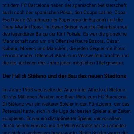
mit dem FC Barcelona neben der spanischen Meisterschaft
auch noch den spanischen Pokal, den Coupe Latine, Copa
Eva Duarte (Vorgänger der Supercopa de España) und die
Copa Martini Rossi. In dieser Saison war die Geburtsstunde
des legendären Barça der fünf Pokale. Es war die glorreiche
Mannschaft rund um die Offensivakteure Basora, César,
Kubala, Moreno und Manchón, die jeden Gegner mit ihrem
zermalmenden Offensivfußball zum Verzweifeln brachte und
die die nächsten drei Jahre jeden möglichen Titel gewann.
Der Fall di Stéfano und der Bau des neuen Stadions
Im Jahre 1953 wechselte der Argentinier Alfredo di Stéfano
für vier Millionen Peseten von River Plate zum FC Barcelona.
Di Stéfano war ein weiterer Spieler in den Fünfzigern, der das
Potenzial hatte, sich in die Liga der besten Spieler aller Zeiten
zu spielen. Er war ein disziplinierter Spieler, der vor allem
durch seinen Einsatz und die Willensstärke hart zu arbeiten
und sich zu verbessern herausragte. Beide Spieler waren die