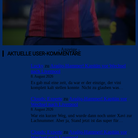
- Anzeige -
AKTUELLE USER-KOMMENTARE
Lucky
zu
Araújo-Hammer! Kapitän vor Wechsel
nach Liverpool
8. August 2026
Es gab mal eine zeit, da war er der einzige, der vini
komplett kalt stellen konnte. Nicht zu glauben was…
Clouds: Experte
zu
Araújo-Hammer! Kapitän vor
Wechsel nach Liverpool
8. August 2026
War ein kurzer Weg, und wurde dann noch unter Xavi zur
Lachnummer. Aber ja, Stand jetzt ist das super für…
Clouds: Experte
zu
Araújo-Hammer! Kapitän vor
Wechsel nach Liverpool