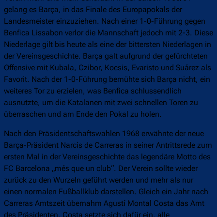
gelang es Barça, in das Finale des Europapokals der
Landesmeister einzuziehen. Nach einer 1-0-Führung gegen
Benfica Lissabon verlor die Mannschaft jedoch mit 2-3. Diese
Niederlage gilt bis heute als eine der bittersten Niederlagen in
der Vereinsgeschichte. Barça galt aufgrund der gefürchteten
Offensive mit Kubala, Czibor, Kocsis, Evaristo und Suárez als
Favorit. Nach der 1-0-Führung bemühte sich Barça nicht, ein
weiteres Tor zu erzielen, was Benfica schlussendlich
ausnutzte, um die Katalanen mit zwei schnellen Toren zu
überraschen und am Ende den Pokal zu holen.
Nach den Präsidentschaftswahlen 1968 erwähnte der neue
Barça-Präsident Narcís de Carreras in seiner Antrittsrede zum
ersten Mal in der Vereinsgeschichte das legendäre Motto des
FC Barcelona „més que un club“. Der Verein sollte wieder
zurück zu den Wurzeln geführt werden und mehr als nur
einen normalen Fußballklub darstellen. Gleich ein Jahr nach
Carreras Amtszeit übernahm Agustí Montal Costa das Amt
des Präsidenten. Costa setzte sich dafür ein, alle