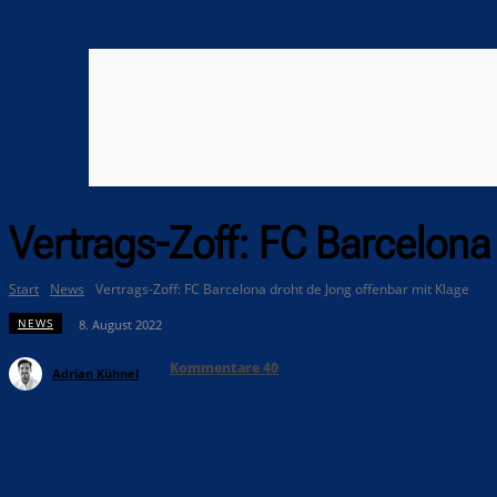
Vertrags-Zoff: FC Barcelona
Start
News
Vertrags-Zoff: FC Barcelona droht de Jong offenbar mit Klage
NEWS
8. August 2022
Kommentare
40
Adrian Kühnel