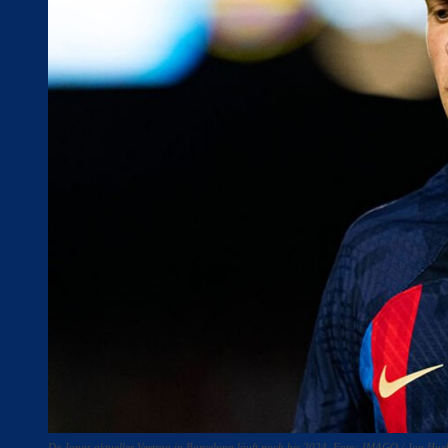
De Jongs aktueller Vertrag in Barcelona läuft noch bis 2024. Foto: IMAGO / Jan Hue