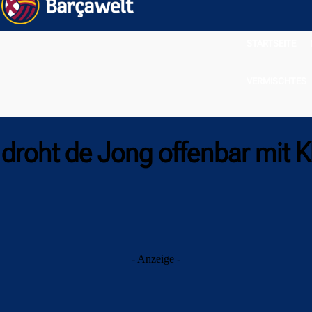
STARTSEITE
VERMISCHTES
 droht de Jong offenbar mit K
- Anzeige -