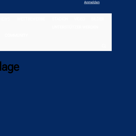
Anmelden
NEWS
WETTBEWERBE
STADION
VIDEO
BILDER
UNTERSTÜTZER WERDEN
COMMUNITY
lage