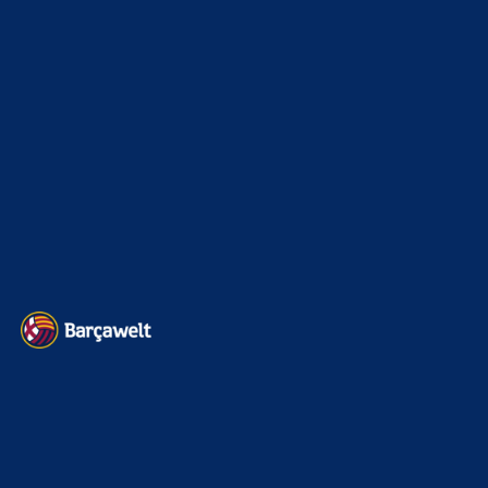
Interview & PK
888
Sonstiges
675
Kader
626
Transfermarkt
605
Impressum
Datenschutz
Kontakt