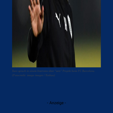
Xavi sprach in einem Interview über "sein" Projekt beim FC Barcelona.
(Fotocredit: imago images / Xinhua)
- Anzeige -