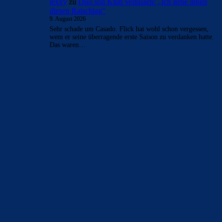
lexxy
zu
Duo soll Klub verlassen: „Ich gebe ihnen
diesen Ratschlag“
9. August 2026
Sehr schade um Casado. Flick hat wohl schon vergessen,
wem er seine überragende erste Saison zu verdanken hatte.
Das waren…
BILDERGALERIEN
Barça zurück im Camp Nou: Der große Comeback-Tag in Bildern
22. November 2025
Heim und auswärts: Das sollen die Trikots von Barça für die Saison
2025/26 sein
6. Januar 2025
WEITERE KATEGORIEN
News
4697
xTop News
4124
La Liga
3264
Champions League
1112