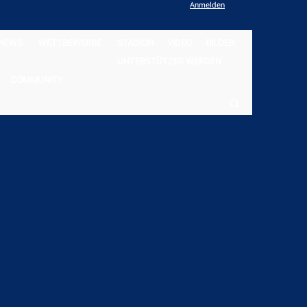
Anmelden
NEWS
WETTBEWERBE
STADION
VIDEO
BILDER
UNTERSTÜTZER WERDEN
COMMUNITY