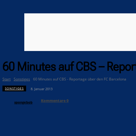
60 Minutes auf CBS – Repor
Start
Sonstiges
60 Minutes auf CBS - Reportage über den FC Barcelona
SONSTIGES
8. Januar 2013
Kommentare
0
spongebob