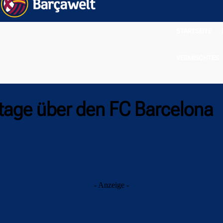
STARTSEITE
VERMISCHTES
tage über den FC Barcelona
- Anzeige -