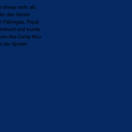
e etwas mehr als
der den Verein
ch Fàbregas, Piqué
 Antwort und wurde
komben des Camp Nou
n der Spieler