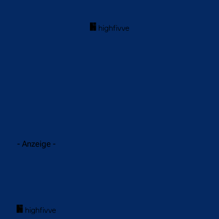
acebook
Twitter
WhatsApp
- Anzeige -