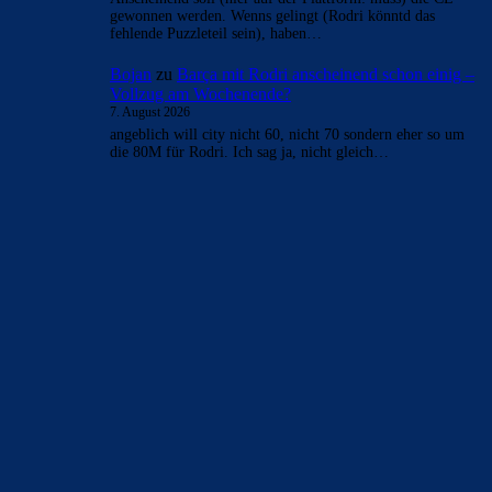
gewonnen werden. Wenns gelingt (Rodri könntd das
fehlende Puzzleteil sein), haben…
Bojan
zu
Barça mit Rodri anscheinend schon einig –
Vollzug am Wochenende?
7. August 2026
angeblich will city nicht 60, nicht 70 sondern eher so um
die 80M für Rodri. Ich sag ja, nicht gleich…
BILDERGALERIEN
Barça zurück im Camp Nou: Der große Comeback-Tag in Bildern
22. November 2025
Heim und auswärts: Das sollen die Trikots von Barça für die Saison
2025/26 sein
6. Januar 2025
WEITERE KATEGORIEN
News
4693
xTop News
4118