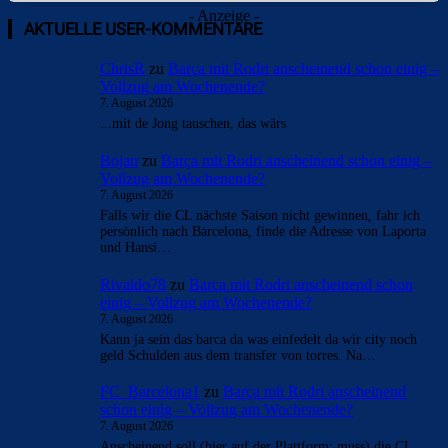
- Anzeige -
AKTUELLE USER-KOMMENTARE
ChrisR
zu
Barça mit Rodri anscheinend schon einig –
Vollzug am Wochenende?
7. August 2026
...mit de Jong tauschen, das wärs
Bojan
zu
Barça mit Rodri anscheinend schon einig –
Vollzug am Wochenende?
7. August 2026
Falls wir die CL nächste Saison nicht gewinnen, fahr ich
persönlich nach Barcelona, finde die Adresse von Laporta
und Hansi…
Rivaldo78
zu
Barça mit Rodri anscheinend schon
einig – Vollzug am Wochenende?
7. August 2026
Kann ja sein das barca da was einfedelt da wir city noch
geld Schulden aus dem transfer von torres. Na…
FC_Barcelona1
zu
Barça mit Rodri anscheinend
schon einig – Vollzug am Wochenende?
7. August 2026
Anscheinend soll (hier auf der Plattform: muss) die CL