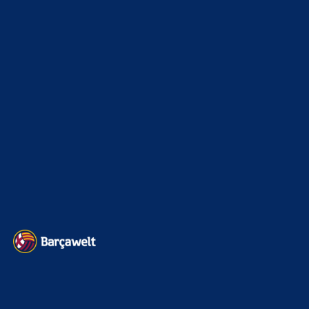
La Liga
3264
Champions League
1112
Interview & PK
888
Sonstiges
675
Kader
626
Transfermarkt
601
Impressum
Datenschutz
Kontakt