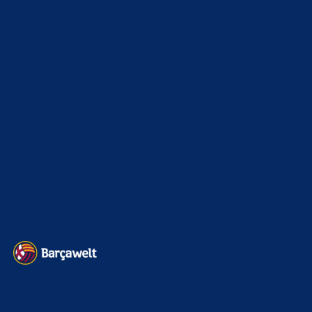
10. August 2026
Es waren nur Freundschaftsspiele . Aber so so wie Flick
ausgewechselt hat wollte er scheinbar den Pokal nicht
gewinnen.Wie kann…
Bojan
zu
Ferran Torres entscheidet sich offenbar für
PSG
9. August 2026
mindestens 45 minuten, manche der profis sogar 60
Minuten. In diesen 60 Minuten mit den ganzen profis sind
genau 2…
Bojan
zu
Ferran Torres entscheidet sich offenbar für
PSG
9. August 2026
tut man nicht, das hat man schon spätestens nach dem
Ausscheiden vs Atletico getan :-)
BILDERGALERIEN
Barça zurück im Camp Nou: Der große Comeback-Tag in Bildern
22. November 2025