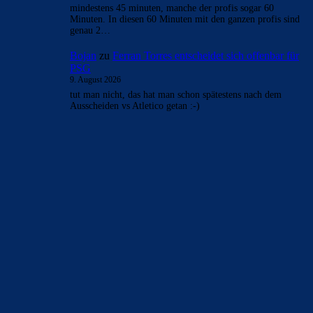
- Anzeige -
AKTUELLE USER-KOMMENTARE
Hector
zu
Araújo hat sich bei Barça verabschiedet:
„Er will etwas Neues machen“
10. August 2026
Von welchem Spielstil spricht Flick?Meint er hochstehen
,Gegentore kassieren und in der Champions League dadurch
Spiele verlieren und den Pott…
Hector
zu
Duo soll Klub verlassen: „Ich gebe ihnen
diesen Ratschlag“
10. August 2026
Bei Bardghi war ich schon wochenlang der Meinung ,dass
er nicht gut genug ist. Für Casado tut es mir leid,aber…
Hector
zu
Erst Sieg, dann Pleite: Barça testet gegen
Nottingham und Udinese