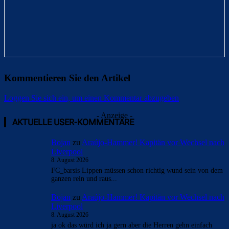
Kommentieren Sie den Artikel
Loggen Sie sich ein, um einen Kommentar abzugeben
- Anzeige -
AKTUELLE USER-KOMMENTARE
Bojan
zu
Araújo-Hammer! Kapitän vor Wechsel nach
Liverpool
8. August 2026
FC_barsis Lippen müssen schon richtig wund sein von dem
ganzen rein und raus...
Bojan
zu
Araújo-Hammer! Kapitän vor Wechsel nach
Liverpool
8. August 2026
ja ok das würd ich ja gern aber die Herren gehn einfach