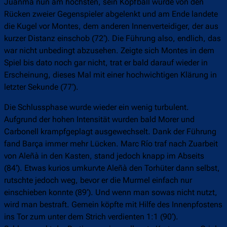
Juanma nun am höchsten, sein Kopfball wurde von den
Rücken zweier Gegenspieler abgelenkt und am Ende landete
die Kugel vor Montes, dem anderen Innenverteidiger, der aus
kurzer Distanz einschob (72‘). Die Führung also, endlich, das
war nicht unbedingt abzusehen. Zeigte sich Montes in dem
Spiel bis dato noch gar nicht, trat er bald darauf wieder in
Erscheinung, dieses Mal mit einer hochwichtigen Klärung in
letzter Sekunde (77‘).
Die Schlussphase wurde wieder ein wenig turbulent.
Aufgrund der hohen Intensität wurden bald Morer und
Carbonell krampfgeplagt ausgewechselt. Dank der Führung
fand Barça immer mehr Lücken. Marc Río traf nach Zuarbeit
von Aleñà in den Kasten, stand jedoch knapp im Abseits
(84‘). Etwas kurios umkurvte Aleñà den Torhüter dann selbst,
rutschte jedoch weg, bevor er die Murmel einfach nur
einschieben konnte (89‘). Und wenn man sowas nicht nutzt,
wird man bestraft. Gemein köpfte mit Hilfe des Innenpfostens
ins Tor zum unter dem Strich verdienten 1:1 (90‘).