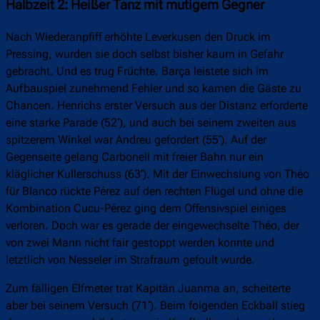
Halbzeit 2: Heißer Tanz mit mutigem Gegner
Nach Wiederanpfiff erhöhte Leverkusen den Druck im
Pressing, wurden sie doch selbst bisher kaum in Gefahr
gebracht. Und es trug Früchte. Barça leistete sich im
Aufbauspiel zunehmend Fehler und so kamen die Gäste zu
Chancen. Henrichs erster Versuch aus der Distanz erforderte
eine starke Parade (52‘), und auch bei seinem zweiten aus
spitzerem Winkel war Andreu gefordert (55‘). Auf der
Gegenseite gelang Carbonell mit freier Bahn nur ein
kläglicher Kullerschuss (63‘). Mit der Einwechslung von Théo
für Blanco rückte Pérez auf den rechten Flügel und ohne die
Kombination Cucu-Pérez ging dem Offensivspiel einiges
verloren. Doch war es gerade der eingewechselte Théo, der
von zwei Mann nicht fair gestoppt werden konnte und
letztlich von Nesseler im Strafraum gefoult wurde.
Zum fälligen Elfmeter trat Kapitän Juanma an, scheiterte
aber bei seinem Versuch (71‘). Beim folgenden Eckball stieg