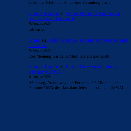
nicht ans Telefon... Ist nur eine Vermutung btw…
Clouds: Experte
zu
Araújo-Hammer! Kapitän vor
Wechsel nach Liverpool
8. August 2026
Abwarten.
Bojan
zu
Araújo-Hammer! Kapitän vor Wechsel nach
Liverpool
8. August 2026
Der Meinung war deine Mum letztens aber nicht...
Clouds: Experte
zu
Ferran Torres entscheidet sich
offenbar für PSG
8. August 2026
Mats weg, Araujo weg und Ferran auch? Alle in einem
Sommer? 99% der Barcafans feiern, als ob man die WM…
BILDERGALERIEN
Barça zurück im Camp Nou: Der große Comeback-Tag in Bildern
22. November 2025