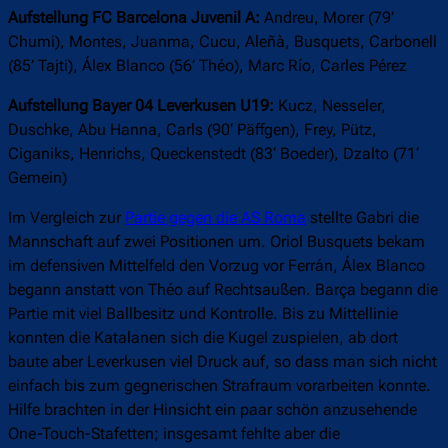
Aufstellung FC Barcelona Juvenil A:
Andreu, Morer (79’
Chumi), Montes, Juanma, Cucu, Aleñà, Busquets, Carbonell
(85’ Tajti), Álex Blanco (56’ Théo), Marc Río, Carles Pérez
Aufstellung Bayer 04 Leverkusen U19:
Kucz, Nesseler,
Duschke, Abu Hanna, Carls (90‘ Päffgen), Frey, Pütz,
Ciganiks, Henrichs, Queckenstedt (83‘ Boeder), Dzalto (71‘
Gemein)
Im Vergleich zur
Partie gegen die AS Roma
stellte Gabri die
Mannschaft auf zwei Positionen um. Oriol Busquets bekam
im defensiven Mittelfeld den Vorzug vor Ferrán, Álex Blanco
begann anstatt von Théo auf Rechtsaußen. Barça begann die
Partie mit viel Ballbesitz und Kontrolle. Bis zu Mittellinie
konnten die Katalanen sich die Kugel zuspielen, ab dort
baute aber Leverkusen viel Druck auf, so dass man sich nicht
einfach bis zum gegnerischen Strafraum vorarbeiten konnte.
Hilfe brachten in der Hinsicht ein paar schön anzusehende
One-Touch-Stafetten; insgesamt fehlte aber die