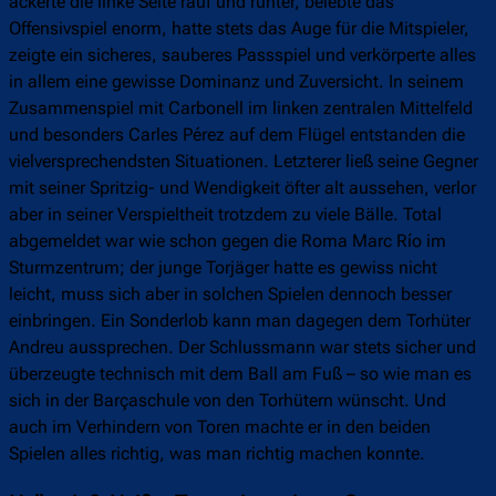
ackerte die linke Seite rauf und runter, belebte das
Offensivspiel enorm, hatte stets das Auge für die Mitspieler,
zeigte ein sicheres, sauberes Passspiel und verkörperte alles
in allem eine gewisse Dominanz und Zuversicht. In seinem
Zusammenspiel mit Carbonell im linken zentralen Mittelfeld
und besonders Carles Pérez auf dem Flügel entstanden die
vielversprechendsten Situationen. Letzterer ließ seine Gegner
mit seiner Spritzig- und Wendigkeit öfter alt aussehen, verlor
aber in seiner Verspieltheit trotzdem zu viele Bälle. Total
abgemeldet war wie schon gegen die Roma Marc Río im
Sturmzentrum; der junge Torjäger hatte es gewiss nicht
leicht, muss sich aber in solchen Spielen dennoch besser
einbringen. Ein Sonderlob kann man dagegen dem Torhüter
Andreu aussprechen. Der Schlussmann war stets sicher und
überzeugte technisch mit dem Ball am Fuß – so wie man es
sich in der Barçaschule von den Torhütern wünscht. Und
auch im Verhindern von Toren machte er in den beiden
Spielen alles richtig, was man richtig machen konnte.