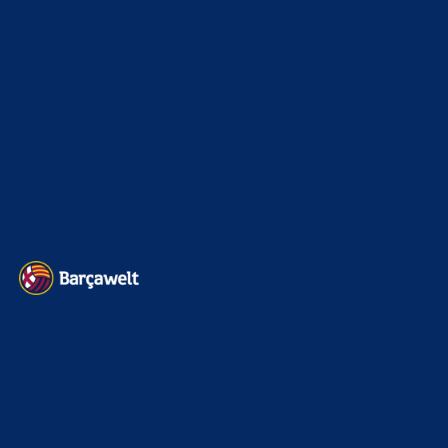
xTop News
4121
La Liga
3264
Champions League
1112
Interview & PK
888
Sonstiges
675
Kader
626
Transfermarkt
603
Impressum
Datenschutz
Kontakt