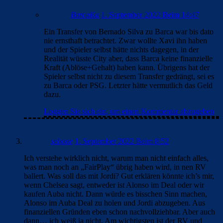
BarcaKa
1. September 2022 Beim 14:47
Ein Transfer von Bernado Silva zu Barca war bis dato
nie ernsthaft betrachtet. Zwar wollte Xavi ihn haben
und der Spieler selbst hätte nichts dagegen, in der
Realität wüsste City aber, dass Barca keine finanzielle
Kraft (Ablöse+Gehalt) haben kann. Übrigens hat der
Spieler selbst nicht zu diesem Transfer gedrängt, sei es
zu Barca oder PSG. Letzter hätte vermutlich das Geld
dazu.
Loggen Sie sich ein, um einen Kommentar abzugeben
sebone
1. September 2022 Beim 8:52
Ich verstehe wirklich nicht, warum man nicht einfach alles,
was man noch an „FairPlay“ übrig haben wird, in nen RV
ballert. Was soll das mit Jordi? Gut erklären könnte ich’s mir,
wenn Chelsea sagt, entweder ist Alonso im Deal oder wir
kaufen Auba nicht. Dann würde es bisschen Sinn machen,
Alonso im Auba Deal zu holen und Jordi abzugeben. Aus
finanziellen Gründen eben schon nachvollziehbar. Aber auch
dann… ich weiß ja nicht. Am wichtigsten ist der RV und