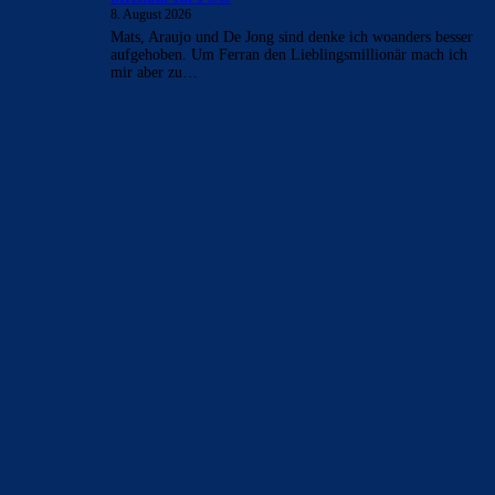
PSG
8. August 2026
:-) :-) Legende
LaFuriaRoja
zu
Ferran Torres entscheidet sich
offenbar für PSG
8. August 2026
Mats, Araujo und De Jong sind denke ich woanders besser
aufgehoben. Um Ferran den Lieblingsmillionär mach ich
mir aber zu…
BILDERGALERIEN
Barça zurück im Camp Nou: Der große Comeback-Tag in Bildern
22. November 2025
Heim und auswärts: Das sollen die Trikots von Barça für die Saison
2025/26 sein
6. Januar 2025
WEITERE KATEGORIEN
News
4695