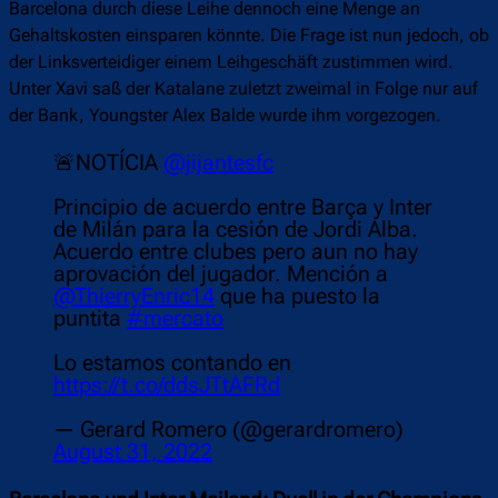
Barcelona durch diese Leihe dennoch eine Menge an
Gehaltskosten einsparen könnte. Die Frage ist nun jedoch, ob
der Linksverteidiger einem Leihgeschäft zustimmen wird.
Unter Xavi saß der Katalane zuletzt zweimal in Folge nur auf
der Bank, Youngster Alex Balde wurde ihm vorgezogen.
🚨NOTÍCIA
@jijantesfc
Principio de acuerdo entre Barça y Inter
de Milán para la cesión de Jordi Alba.
Acuerdo entre clubes pero aun no hay
aprovación del jugador. Mención a
@ThierryEnric14
que ha puesto la
puntita
#mercato
Lo estamos contando en
https://t.co/ddsJTtAFRd
— Gerard Romero (@gerardromero)
August 31, 2022