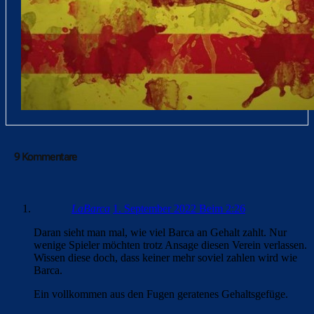
9 Kommentare
LaBarca
1. September 2022 Beim 2:26
Daran sieht man mal, wie viel Barca an Gehalt zahlt. Nur
wenige Spieler möchten trotz Ansage diesen Verein verlassen.
Wissen diese doch, dass keiner mehr soviel zahlen wird wie
Barca.
Ein vollkommen aus den Fugen geratenes Gehaltsgefüge.