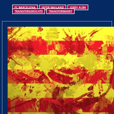
FC BARCELONA
INTER MAILAND
JORDI ALBA
TRANSFERGERÜCHTE
TRANSFERMARKT