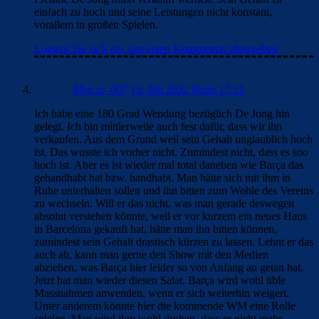
einfach zu hoch und seine Leistungen nicht konstant,
vorallem in großen Spielen.
Loggen Sie sich ein, um einen Kommentar abzugeben
Mercer_007
15. Juli 2022 Beim 17:31
Ich habe eine 180 Grad Wendung bezüglich De Jong hin
gelegt. Ich bin mittlerweile auch fest dafür, dass wir ihn
verkaufen. Aus dem Grund weil sein Gehalt unglaublich hoch
ist. Das wusste ich vorher nicht. Zumindest nicht, dass es soo
hoch ist. Aber es ist wieder mal total daneben wie Barça das
gehandhabt hat bzw. handhabt. Man hätte sich mit ihm in
Ruhe unterhalten sollen und ihn bitten zum Wohle des Vereins
zu wechseln. Will er das nicht, was man gerade deswegen
absolut verstehen könnte, weil er vor kurzem ein neues Haus
in Barcelona gekauft hat, hätte man ihn bitten können,
zumindest sein Gehalt drastisch kürzen zu lassen. Lehnt er das
auch ab, kann man gerne den Show mit den Medien
abziehen, was Barça hier leider so von Anfang an getan hat.
Jetzt hat man wieder diesen Salat. Barça wird wohl üble
Massnahmen anwenden, wenn er sich weiterhin weigert.
Unter anderem könnte hier die kommende WM eine Rolle
spielen. Man wird ihm wohl drohen, dass er nicht mehr