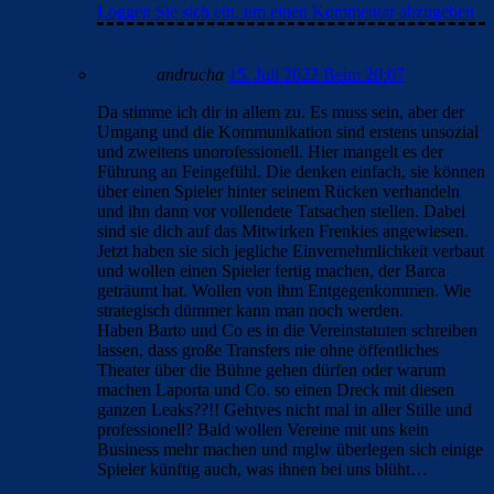
Loggen Sie sich ein, um einen Kommentar abzugeben
andrucha
15. Juli 2022 Beim 20:07
Da stimme ich dir in allem zu. Es muss sein, aber der
Umgang und die Kommunikation sind erstens unsozial
und zweitens unorofessionell. Hier mangelt es der
Führung an Feingefühl. Die denken einfach, sie können
über einen Spieler hinter seinem Rücken verhandeln
und ihn dann vor vollendete Tatsachen stellen. Dabei
sind sie dich auf das Mitwirken Frenkies angewiesen.
Jetzt haben sie sich jegliche Einvernehmlichkeit verbaut
und wollen einen Spieler fertig machen, der Barca
geträumt hat. Wollen von ihm Entgegenkommen. Wie
strategisch dümmer kann man noch werden.
Haben Barto und Co es in die Vereinstatuten schreiben
lassen, dass große Transfers nie ohne öffentliches
Theater über die Bühne gehen dürfen oder warum
machen Laporta und Co. so einen Dreck mit diesen
ganzen Leaks??!! Gehtves nicht mal in aller Stille und
professionell? Bald wollen Vereine mit uns kein
Business mehr machen und mglw überlegen sich einige
Spieler künftig auch, was ihnen bei uns blüht…