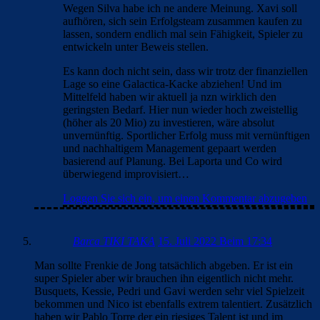
Wegen Silva habe ich ne andere Meinung. Xavi soll
aufhören, sich sein Erfolgsteam zusammen kaufen zu
lassen, sondern endlich mal sein Fähigkeit, Spieler zu
entwickeln unter Beweis stellen.
Es kann doch nicht sein, dass wir trotz der finanziellen
Lage so eine Galactica-Kacke abziehen! Und im
Mittelfeld haben wir aktuell ja nzn wirklich den
geringsten Bedarf. Hier nun wieder hoch zweistellig
(höher als 20 Mio) zu investieren, wäre absolut
unvernünftig. Sportlicher Erfolg muss mit vernünftigen
und nachhaltigem Management gepaart werden
basierend auf Planung. Bei Laporta und Co wird
überwiegend improvisiert…
Loggen Sie sich ein, um einen Kommentar abzugeben
Barca TIKI TAKA
15. Juli 2022 Beim 17:34
Man sollte Frenkie de Jong tatsächlich abgeben. Er ist ein
super Spieler aber wir brauchen ihn eigentlich nicht mehr.
Busquets, Kessie, Pedri und Gavi werden sehr viel Spielzeit
bekommen und Nico ist ebenfalls extrem talentiert. Zusätzlich
haben wir Pablo Torre der ein riesiges Talent ist und im