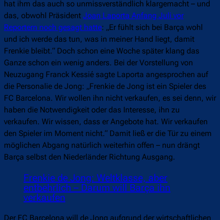
hat ihm das auch so unmissverständlich klargemacht – und
das, obwohl Präsident
Joan Laporta Anfang Juli vor
Reportern noch gesagt hatte
: „Er fühlt sich bei Barça wohl
und ich werde das tun, was in meiner Hand liegt, damit
Frenkie bleibt.“ Doch schon eine Woche später klang das
Ganze schon ein wenig anders. Bei der Vorstellung von
Neuzugang Franck Kessié sagte Laporta angesprochen auf
die Personalie de Jong: „Frenkie de Jong ist ein Spieler des
FC Barcelona. Wir wollen ihn nicht verkaufen, es sei denn, wir
haben die Notwendigkeit oder das Interesse, ihn zu
verkaufen. Wir wissen, dass er Angebote hat. Wir verkaufen
den Spieler im Moment nicht.“ Damit ließ er die Tür zu einem
möglichen Abgang natürlich weiterhin offen – nun drängt
Barça selbst den Niederländer Richtung Ausgang.
Frenkie de Jong: Weltklasse, aber
entbehrlich – Darum will Barça ihn
verkaufen
Der FC Barcelona will de Jong aufgrund der wirtschaftlichen