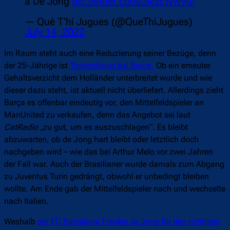
a De Jong
pic.twitter.com/J4jzcWw9uI
— Què T'hi Jugues (@QueThiJugues)
July 14, 2022
Im Raum steht auch eine Reduzierung seiner Bezüge, denn
der 25-Jährige ist
Topverdiener bei Barça.
Ob ein erneuter
Gehaltsverzicht dem Holländer unterbreitet wurde und wie
dieser dazu steht, ist aktuell nicht überliefert. Allerdings zieht
Barça es offenbar eindeutig vor, den Mittelfeldspieler an
ManUnited zu verkaufen, denn das Angebot sei laut
CatRadio
„zu gut, um es auszuschlagen“. Es bleibt
abzuwarten, ob de Jong hart bleibt oder letztlich doch
nachgeben wird – wie das bei Arthur Melo vor zwei Jahren
der Fall war. Auch der Brasilianer wurde damals zum Abgang
zu Juventus Turin gedrängt, obwohl er unbedingt bleiben
wollte. Am Ende gab der Mittelfeldspieler nach und wechselte
nach Italien.
Weshalb
der FC Barcelona Frenkie de Jong für den richtigen