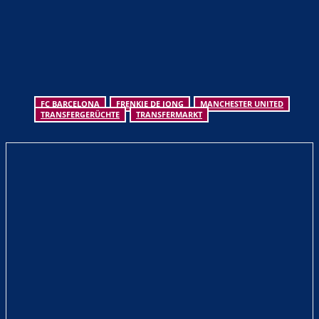
FC BARCELONA
FRENKIE DE JONG
MANCHESTER UNITED
TRANSFERGERÜCHTE
TRANSFERMARKT