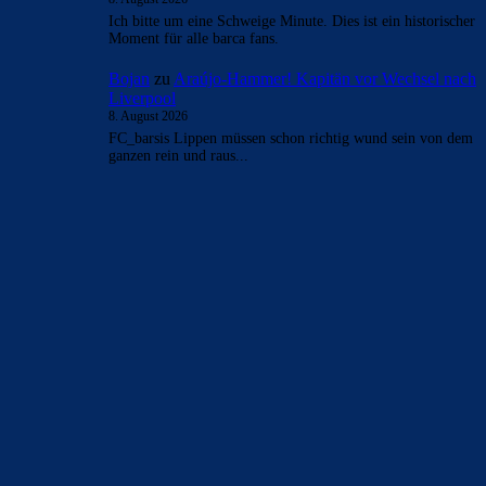
Ich bitte um eine Schweige Minute. Dies ist ein historischer
Moment für alle barca fans.
Bojan
zu
Araújo-Hammer! Kapitän vor Wechsel nach
Liverpool
8. August 2026
FC_barsis Lippen müssen schon richtig wund sein von dem
ganzen rein und raus...
BILDERGALERIEN
Barça zurück im Camp Nou: Der große Comeback-Tag in Bildern
22. November 2025
Heim und auswärts: Das sollen die Trikots von Barça für die Saison
2025/26 sein
6. Januar 2025
WEITERE KATEGORIEN
News
4695
xTop News
4121