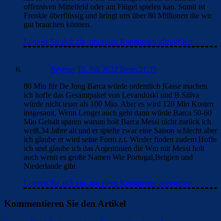
offensiven Mittelfeld oder am Flügel spielen kan. Somit ist
Frenkie überflüssig und bringt uns über 80 Millionen die wir
gut brauchen können.
Loggen Sie sich ein, um einen Kommentar abzugeben
Neymar
15. Juli 2022 Beim 21:35
80 Mio für De Jong Barca würde ordentlich Kasse machen
ich hoffe das Gesamtpaket von Levandoski und B.Siilva
würde nicht teuer als 100 Mio. Aber es wird 120 Mio Kosten
insgesamt, Wenn Lenget auch geht dann würde Barca 50-60
Mio Gehalt sparen warum holt Barca Messi nicht zurück ich
weiß,34 Jahre alt und er spielte zwar eine Saison schlecht aber
ich glaube er wird seine Form z.t. Wieder finden zudem Hoffe
ich und glaube ich das Argentinien die Wm mit Messi holt
auch wenn es große Namen Wie Portugal,Belgien und
Niederlande gibt
Loggen Sie sich ein, um einen Kommentar abzugeben
Kommentieren Sie den Artikel