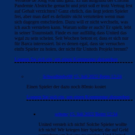
Verstehe de Jong voll und ganz. Er hat aufgrund der Corona
Pandemie Abstriche gemacht und jetzt soll er trotz Vertrag fest
auf Gehalt verzichten? Ganz ehrlich, das liegt jedem Spieler
frei, aber man darf es definitiv nicht verurteilen wenn man
sich dagegen entschieden. Dazu will er nicht wechseln, was
ich auch verstehen kann. Warum sollte er auch? Er spielt, lebt
in seiner Traumstadt. Finde es nur auffällig dass United das
wgal zu sein scheint. Seit Wochen betont er, dass er sich nur
für Barca interessiert. Ist es denen egal, dass sie versuchen
einfn Spieler zu holen, der nicht für Uniteds Projekt brennt?
Loggen Sie sich ein, um einen Kommentar abzugeben
Schwalbinho98
15. Juli 2022 Beim 12:24
Einen Spieler der dazu noch 80mio kostet
Loggen Sie sich ein, um einen Kommentar abzugeben
sebone
15. Juli 2022 Beim 12:34
United versteh ich nicht! Solche Spieler wollte
ich nicht! Wir kriegen hier Spieler, die auf Geld