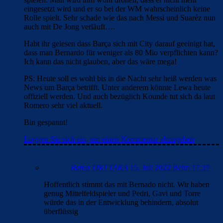
eingesetzt wird und er so bei der WM wahrscheinlich keine
Rolle spielt. Sehr schade wie das nach Messi und Suaréz nun
auch mit De Jong verläuft….
Habt ihr gelesen dass Barça sich mit City darauf geeinigt hat,
dass man Bernardo für weniger als 80 Mio verpflichten kann?
Ich kann das nicht glauben, aber das wäre mega!
PS: Heute soll es wohl bis in die Nacht sehr heiß werden was
News um Barça betrifft. Unter anderem könnte Lewa heute
offiziell werden. Und auch bezüglich Kounde tut sich da laut
Romero sehr viel aktuell.
Bin gespannt!
Loggen Sie sich ein, um einen Kommentar abzugeben
Barca TIKI TAKA
15. Juli 2022 Beim 17:37
Hoffentlich stimmt das mit Bernado nicht. Wir haben
genug Mittelfeldspieler und Pedri, Gavi und Torre
würde das in der Entwicklung behindern, absolut
überflüssig