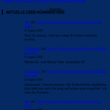
Loggen Sie sich ein, um einen Kommentar abzugeben
- Anzeige -
AKTUELLE USER-KOMMENTARE
Mo
zu
Ferran Torres entscheidet sich offenbar für
PSG
8. August 2026
Nein du dummi, weil uns araujo & Ferran verlassen
werden.
Azulgrana
zu
Ferran Torres entscheidet sich offenbar
für PSG
8. August 2026
Meinst du, weil Messis Vater verstorben ist?
Azulgrana
zu
Ferran Torres entscheidet sich offenbar
für PSG
8. August 2026
Spannender Transfersommer. Die Kaderleichen ausdünnen,
jetzt fehlt nur noch De Jong und schon wäre es perfekt. Ich
sehe das Problem…
Mo
zu
Ferran Torres entscheidet sich offenbar für
PSG
8. August 2026