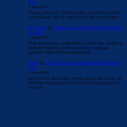
PSG
8. August 2026
Das auf jeden Fall. Vielleicht gehört das zu Flicks Taktik.
Keine Ahnung. Wie oft sieht man bei uns einen Stürmer…
el_tiburon
zu
Ferran Torres entscheidet sich offenbar
für PSG
8. August 2026
Sollte Ferran gehen würde Alvarez wieder Sinn machen da
ähnlicher Spielertyp auch wenn Alvarez insgesamt
qualitativ höher als Ferran anzusiedeln…
Bojan
zu
Ferran Torres entscheidet sich offenbar für
PSG
8. August 2026
jaja besser als Roony save. Warum fangen alle Spieler, die
nach Barcelona kommen mit diesen sideways passing an?
bro auch…
BILDERGALERIEN
Barça zurück im Camp Nou: Der große Comeback-Tag in Bildern