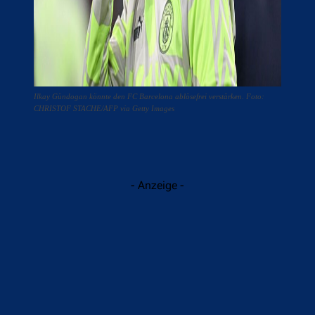
Ilkay Gündogan könnte den FC Barcelona ablösefrei verstärken. Foto:
CHRISTOF STACHE/AFP via Getty Images
- Anzeige -