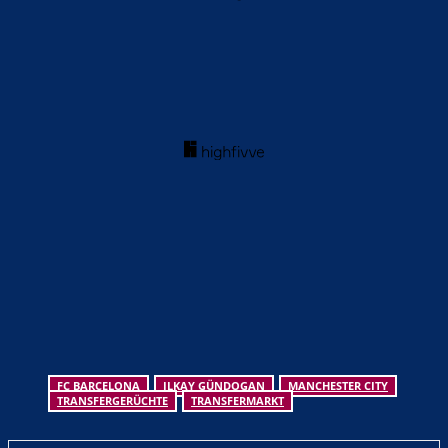
FC BARCELONA
ILKAY GÜNDOGAN
MANCHESTER CITY
TRANSFERGERÜCHTE
TRANSFERMARKT