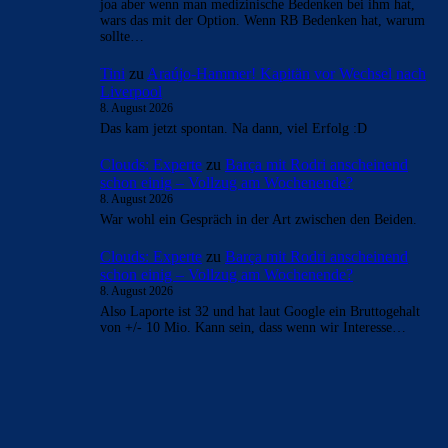
Oh ich bin überrascht. Ich wünsche ihn alles Gute
Bojan
zu
Barça mit Rodri anscheinend schon einig –
Vollzug am Wochenende?
8. August 2026
joa aber wenn man medizinische Bedenken bei ihm hat,
wars das mit der Option. Wenn RB Bedenken hat, warum
sollte…
Tini
zu
Araújo-Hammer! Kapitän vor Wechsel nach
Liverpool
8. August 2026
Das kam jetzt spontan. Na dann, viel Erfolg :D
Clouds: Experte
zu
Barça mit Rodri anscheinend
schon einig – Vollzug am Wochenende?
8. August 2026
War wohl ein Gespräch in der Art zwischen den Beiden.
Clouds: Experte
zu
Barça mit Rodri anscheinend
schon einig – Vollzug am Wochenende?
8. August 2026
Also Laporte ist 32 und hat laut Google ein Bruttogehalt
von +/- 10 Mio. Kann sein, dass wenn wir Interesse…