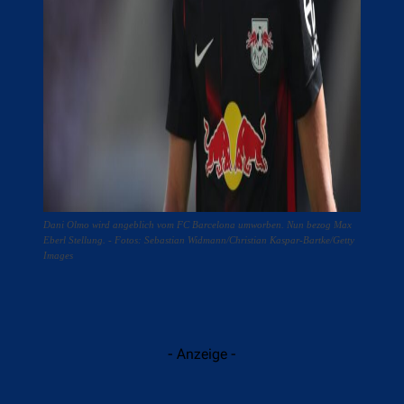
Dani Olmo wird angeblich vom FC Barcelona umworben. Nun bezog Max
Eberl Stellung. - Fotos: Sebastian Widmann/Christian Kaspar-Bartke/Getty
Images
- Anzeige -