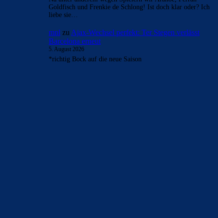
Goldfisch und Frenkie de Schlong! Ist doch klar oder? Ich
liebe sie…
mnl
zu
Ajax-Wechsel perfekt: Ter Stegen verlässt
Barcelona erneut
5. August 2026
*richtig Bock auf die neue Saison
BILDERGALERIEN
Barça zurück im Camp Nou: Der große Comeback-Tag in Bildern
22. November 2025
Heim und auswärts: Das sollen die Trikots von Barça für die Saison
2025/26 sein
6. Januar 2025
WEITERE KATEGORIEN
News
4691
xTop News
4116
La Liga
3264