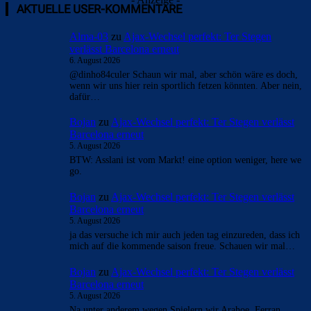
AKTUELLE USER-KOMMENTARE
Alma-03
zu
Ajax-Wechsel perfekt: Ter Stegen
verlässt Barcelona erneut
6. August 2026
@dinho84culer Schaun wir mal, aber schön wäre es doch,
wenn wir uns hier rein sportlich fetzen könnten. Aber nein,
dafür…
Bojan
zu
Ajax-Wechsel perfekt: Ter Stegen verlässt
Barcelona erneut
5. August 2026
BTW: Asslani ist vom Markt! eine option weniger, here we
go.
Bojan
zu
Ajax-Wechsel perfekt: Ter Stegen verlässt
Barcelona erneut
5. August 2026
ja das versuche ich mir auch jeden tag einzureden, dass ich
mich auf die kommende saison freue. Schauen wir mal…
Bojan
zu
Ajax-Wechsel perfekt: Ter Stegen verlässt
Barcelona erneut
5. August 2026
Na unter anderem wegen Spielern wir Arahoe, Ferran