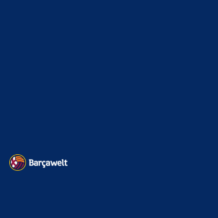
Champions League
1112
Interview & PK
888
Sonstiges
675
Kader
626
Transfermarkt
599
Impressum
Datenschutz
Kontakt