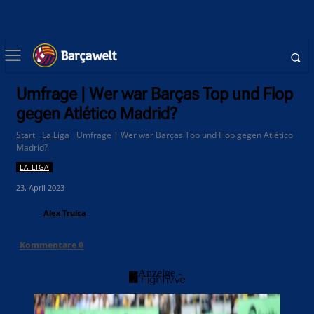
Umfrage | Wer war Barças Top und Flop
gegen Atlético Madrid?
Start
La Liga
Umfrage | Wer war Barças Top und Flop gegen Atlético
Madrid?
LA LIGA
23. April 2023
Alex Truica
Kommentare
0
- Anzeige -