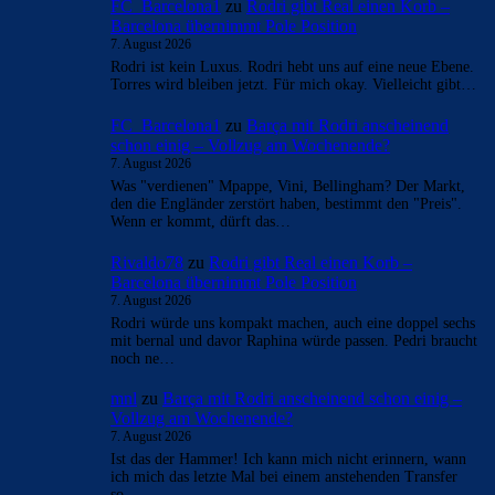
FC_Barcelona1
zu
Rodri gibt Real einen Korb –
Barcelona übernimmt Pole Position
7. August 2026
Rodri ist kein Luxus. Rodri hebt uns auf eine neue Ebene.
Torres wird bleiben jetzt. Für mich okay. Vielleicht gibt…
FC_Barcelona1
zu
Barça mit Rodri anscheinend
schon einig – Vollzug am Wochenende?
7. August 2026
Was "verdienen" Mpappe, Vini, Bellingham? Der Markt,
den die Engländer zerstört haben, bestimmt den "Preis".
Wenn er kommt, dürft das…
Rivaldo78
zu
Rodri gibt Real einen Korb –
Barcelona übernimmt Pole Position
7. August 2026
Rodri würde uns kompakt machen, auch eine doppel sechs
mit bernal und davor Raphina würde passen. Pedri braucht
noch ne…
mnl
zu
Barça mit Rodri anscheinend schon einig –
Vollzug am Wochenende?
7. August 2026
Ist das der Hammer! Ich kann mich nicht erinnern, wann
ich mich das letzte Mal bei einem anstehenden Transfer
so…