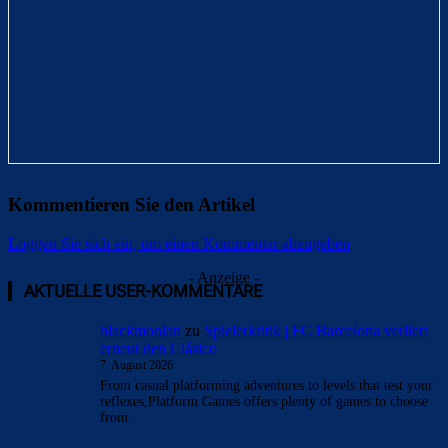
Kommentieren Sie den Artikel
Loggen Sie sich ein, um einen Kommentar abzugeben
- Anzeige -
AKTUELLE USER-KOMMENTARE
blackmonlan
zu
Spielerkritik | FC Barcelona verliert
erneut den Clásico
7. August 2026
From casual platforming adventures to levels that test your
reflexes,Platform Games offers plenty of games to choose
from.