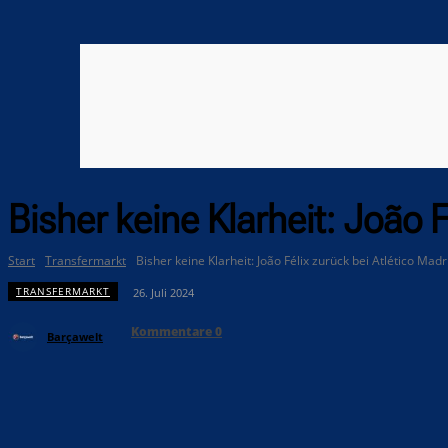
Bisher keine Klarheit: João F
Start
Transfermarkt
Bisher keine Klarheit: João Félix zurück bei Atlético Madr
TRANSFERMARKT
26. Juli 2024
Kommentare
0
Barçawelt