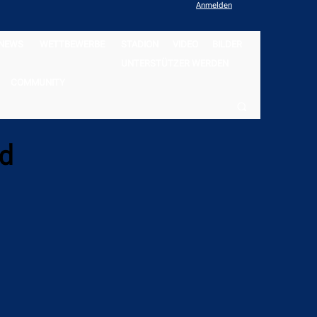
Anmelden
NEWS
WETTBEWERBE
STADION
VIDEO
BILDER
UNTERSTÜTZER WERDEN
COMMUNITY
id