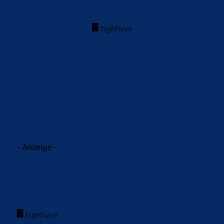
acebook
Twitter
WhatsApp
- Anzeige -