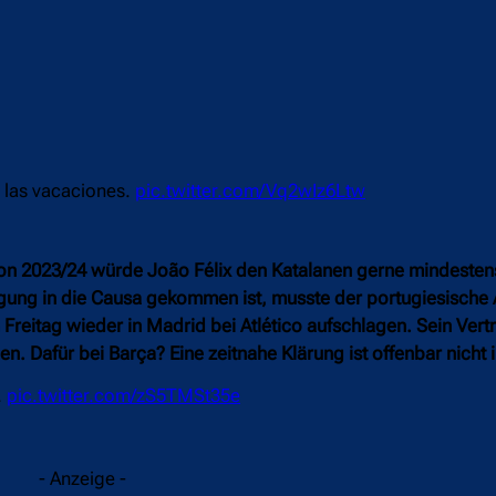
e las vacaciones.
pic.twitter.com/Vq2wIz6Ltw
son 2023/24 würde João Félix den Katalanen gerne mindesten
egung in die Causa gekommen ist, musste der portugiesische 
reitag wieder in Madrid bei Atlético aufschlagen. Sein Vertr
en. Dafür bei Barça? Eine zeitnahe Klärung ist offenbar nicht i
.
pic.twitter.com/zS5TMSt35e
- Anzeige -