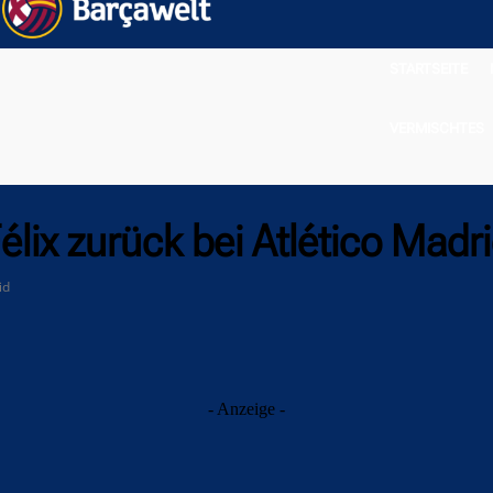
STARTSEITE
VERMISCHTES
élix zurück bei Atlético Madr
id
- Anzeige -