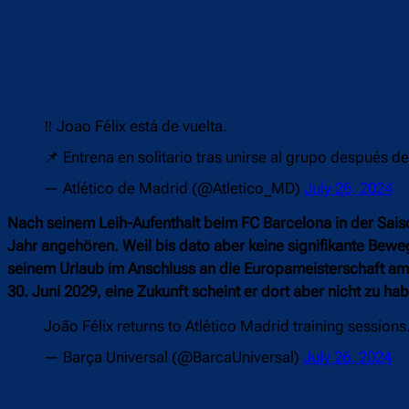
‼️ Joao Félix está de vuelta.
📌 Entrena en solitario tras unirse al grupo después d
— Atlético de Madrid (@Atletico_MD)
July 26, 2024
Nach seinem Leih-Aufenthalt beim FC Barcelona in der Sai
Jahr angehören. Weil bis dato aber keine signifikante Bew
seinem Urlaub im Anschluss an die Europameisterschaft am F
30. Juni 2029, eine Zukunft scheint er dort aber nicht zu hab
João Félix returns to Atlético Madrid training sessions
— Barça Universal (@BarcaUniversal)
July 26, 2024