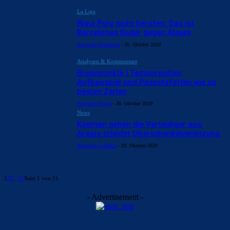
La Liga
Riqui Puig nicht berufen: Das ist
Barcelonas Kader gegen Alaves
Barçawelt Redaktion
-
30. Oktober 2020
Analysen & Kommentare
Brennpunkte | Temporeiches
Aufbauspiel und Passstafetten wie zu
besten Zeiten
Benjamin König
-
30. Oktober 2020
News
Koeman gehen die Verteidiger aus:
Araújo erleidet Oberschenkelverletzung
Benjamin Schiffers
-
29. Oktober 2020
1
2
3
...
11
Seite 1 von 11
- Advertisement -