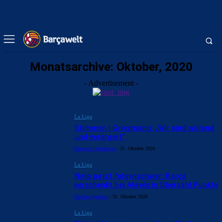
Monatsarchive: Oktober, 2020
- Advertisement -
La Liga
Stimmen | Griezmann: „Wir sind wütend
und verärgert“
Barçawelt Redaktion
-
31. Oktober 2020
La Liga
Neto patzt folgenschwer: Barça
verschenkt bei Alavés in Überzahl Punkte
Bastian Quednau
-
31. Oktober 2020
La Liga