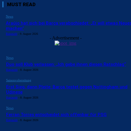
MUST READ
News
Araújo hat sich bei Barça verabschiedet: „Er will etwas Neue
machen“
Barçawelt
-
9. August 2026
- Advertisement -
News
Duo soll Klub verlassen: „Ich gebe ihnen diesen Ratschlag“
Barçawelt
-
8. August 2026
Saisonvobereitung
Erst Sieg, dann Pleite: Barça testet gegen Nottingham und
Udinese
Barçawelt
-
8. August 2026
News
Ferran Torres entscheidet sich offenbar für PSG
Barçawelt
-
8. August 2026