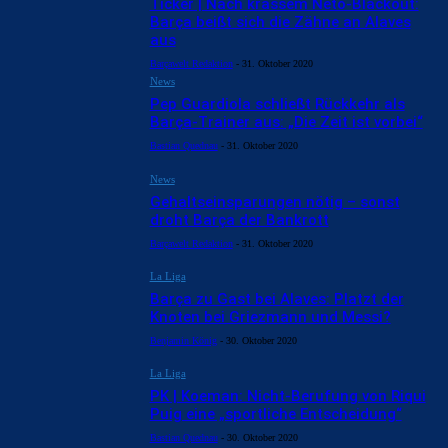
Ticker | Nach krassem Neto-Blackout:
Barça beißt sich die Zähne an Alaves
aus
Barçawelt Redaktion
-
31. Oktober 2020
News
Pep Guardiola schließt Rückkehr als
Barça-Trainer aus: „Die Zeit ist vorbei“
Bastian Quednau
-
31. Oktober 2020
News
Gehaltseinsparungen nötig – sonst
droht Barça der Bankrott
Barçawelt Redaktion
-
31. Oktober 2020
La Liga
Barça zu Gast bei Alaves: Platzt der
Knoten bei Griezmann und Messi?
Benjamin König
-
30. Oktober 2020
La Liga
PK | Koeman: Nicht-Berufung von Riqui
Puig eine „sportliche Entscheidung“
Bastian Quednau
-
30. Oktober 2020