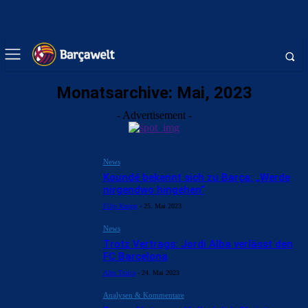
Monatsarchive: Mai, 2023
- Advertisement -
News
Koundé bekennt sich zu Barça: „Werde
nirgendwo hingehen“
Filip Knopp
-
25. Mai 2023
News
Trotz Vertrags: Jordi Alba verlässt den
FC Barcelona
Alex Truica
-
24. Mai 2023
Analysen & Kommentare