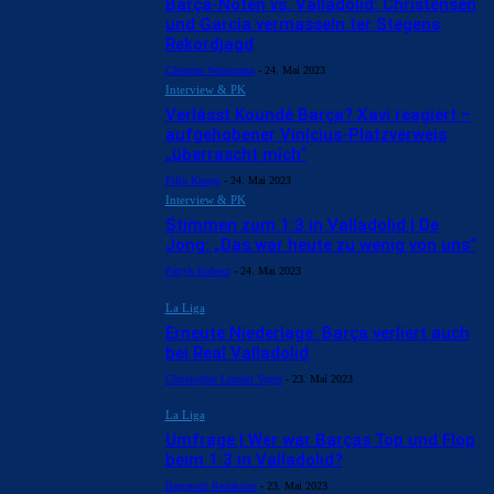
Barça-Noten vs. Valladolid: Christensen
und Garcia vermasseln ter Stegens
Rekordjagd
Clemens Wustmann
-
24. Mai 2023
Interview & PK
Verlässt Koundé Barça? Xavi reagiert –
aufgehobener Vinícius-Platzverweis
„überrascht mich“
Filip Knopp
-
24. Mai 2023
Interview & PK
Stimmen zum 1:3 in Valladolid | De
Jong: „Das war heute zu wenig von uns“
Patryk Kubocz
-
24. Mai 2023
La Liga
Erneute Niederlage: Barça verliert auch
bei Real Valladolid
Christopher Lennart Vogel
-
23. Mai 2023
La Liga
Umfrage | Wer war Barças Top und Flop
beim 1:3 in Valladolid?
Barçawelt Redaktion
-
23. Mai 2023