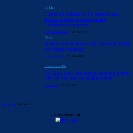
La Liga
Ticker Valladolid vs. FC Barcelona |
Barça unterliegt mit 1:3 beim
Tabellenachtzehnten
Barçawelt Redaktion
-
23. Mai 2023
News
Wechsel nach einem Jahr? Koundé offen
für Barça-Abgang
Bastian Quednau
-
23. Mai 2023
Interview & PK
PK | Xavi über Rassismus gegen Vinicius:
„Wir sollten das Spiel abbrechen“
Alex Truica
-
22. Mai 2023
1
2
3
4
...
10
Seite 3 von 10
- Advertisement -