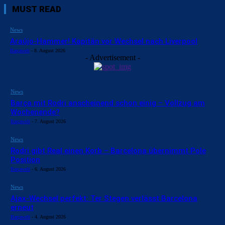
MUST READ
News
Araújo-Hammer! Kapitän vor Wechsel nach Liverpool
Barçawelt
-
8. August 2026
- Advertisement -
News
Barça mit Rodri anscheinend schon einig – Vollzug am
Wochenende?
Barçawelt
-
7. August 2026
News
Rodri gibt Real einen Korb – Barcelona übernimmt Pole
Position
Barçawelt
-
6. August 2026
News
Ajax-Wechsel perfekt: Ter Stegen verlässt Barcelona
erneut
Barçawelt
-
4. August 2026