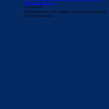
auch Barcelona mit
6. August 2026
Das kannste sowas von vergessen. Gala wird ihn nicht unter
120mio gehen lassen.
BILDERGALERIEN
Barça zurück im Camp Nou: Der große Comeback-Tag in Bildern
22. November 2025
Heim und auswärts: Das sollen die Trikots von Barça für die Saison
2025/26 sein
6. Januar 2025
WEITERE KATEGORIEN
News
4692
xTop News
4117
La Liga
3264
Champions League
1112
Interview & PK
888