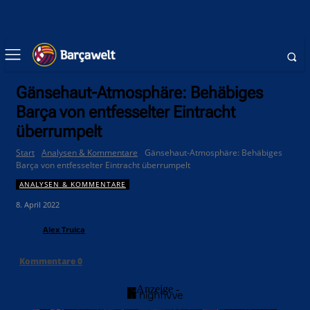
Gänsehaut-Atmosphäre: Behäbiges
Barça von entfesselter Eintracht
überrumpelt
Start
Analysen & Kommentare
Gänsehaut-Atmosphäre: Behäbiges
Barça von entfesselter Eintracht überrumpelt
ANALYSEN & KOMMENTARE
8. April 2022
Alex Truica
Kommentare
0
- Anzeige -