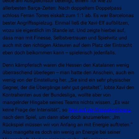
beide am Ausgleichstor beteiligt, einem Tor wie zu
allerbesten Barça-Zeiten: Nach doppeltem Doppelpass
schloss Ferran Torres eiskalt zum 1:1 ab. Es war Barcelonas
bester Angriffsspielzug. Einmal ließ die Xavi-Elf aufblitzen,
wozu sie eigentlich im Stande ist. Und zeigte hierbei auf,
dass man mit Finesse, Selbstvertrauen und Spielwitz und
auch mit den richtigen Akteuren auf dem Platz der Eintracht
eben doch beikommen kann – spielerisch jedenfalls.
Denn kämpferisch waren die Hessen den Katalanen wenig
überraschend überlegen – man hatte den Anschein, auch ein
wenig von der Einstellung her. „Sie sind ein sehr physischer
Gegner, der die Übergänge sehr gut gestaltet“, lobte Xavi den
Kontrahenten aus der Bundesliga, wollte aber von
mangelnder Hingabe seines Teams nichts wissen. „Es war
keine Frage der Intensität“, so
Xavi auf der Pressekonferenz
nach dem Spiel, um dann aber doch anzumerken: „Im
Rückspiel müssen wir von Anfang an mit Energie auftreten.“
Also mangelte es doch ein wenig an Energie bei seiner