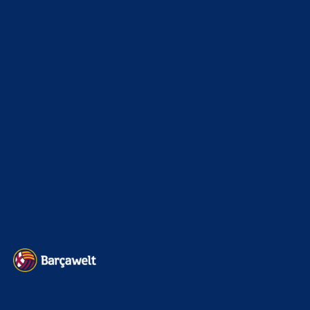
xTop News
4116
La Liga
3264
Champions League
1112
Interview & PK
888
Sonstiges
675
Kader
626
Transfermarkt
599
Impressum
Datenschutz
Kontakt