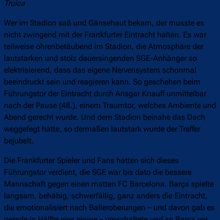
Truica
Wer im Stadion saß und Gänsehaut bekam, der musste es
nicht zwingend mit der Frankfurter Eintracht halten. Es war
teilweise ohrenbetäubend im Stadion, die Atmosphäre der
lautstarken und stolz dauersingenden SGE-Anhänger so
elektrisierend, dass das eigene Nervensystem schonmal
beeindruckt sein und reagieren kann. So geschehen beim
Führungstor der Eintracht durch Ansgar Knauff unmittelbar
nach der Pause (48.), einem Traumtor, welches Ambiente und
Abend gerecht wurde. Und dem Stadion beinahe das Dach
weggefegt hätte, so dermaßen lautstark wurde der Treffer
bejubelt.
Die Frankfurter Spieler und Fans hatten sich dieses
Führungstor verdient, die SGE war bis dato die bessere
Mannschaft gegen einen matten FC Barcelona. Barça spielte
langsam, behäbig, schwerfällig, ganz anders die Eintracht,
die emotionalisiert nach Balleroberungen – und davon gab es
gerade in Hälfte eins einige – umschaltete und so Barça vor