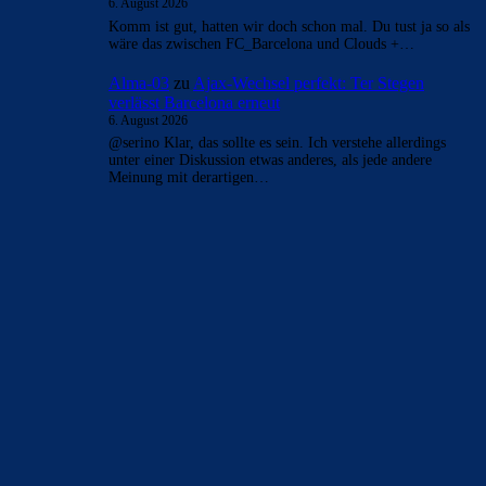
6. August 2026
Komm ist gut, hatten wir doch schon mal. Du tust ja so als
wäre das zwischen FC_Barcelona und Clouds +…
Alma-03
zu
Ajax-Wechsel perfekt: Ter Stegen
verlässt Barcelona erneut
6. August 2026
@serino Klar, das sollte es sein. Ich verstehe allerdings
unter einer Diskussion etwas anderes, als jede andere
Meinung mit derartigen…
BILDERGALERIEN
Barça zurück im Camp Nou: Der große Comeback-Tag in Bildern
22. November 2025
Heim und auswärts: Das sollen die Trikots von Barça für die Saison
2025/26 sein
6. Januar 2025
WEITERE KATEGORIEN
News
4691