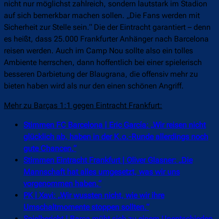
nicht nur möglichst zahlreich, sondern lautstark im Stadion
auf sich bemerkbar machen sollen. „Die Fans werden mit
Sicherheit zur Stelle sein.“ Die der Eintracht garantiert – denn
es heißt, dass 25.000 Frankfurter Anhänger nach Barcelona
reisen werden. Auch im Camp Nou sollte also ein tolles
Ambiente herrschen, dann hoffentlich bei einer spielerisch
besseren Darbietung der Blaugrana, die offensiv mehr zu
bieten haben wird als nur den einen schönen Angriff.
Mehr zu Barças 1:1 gegen Eintracht Frankfurt:
Stimmen FC Barcelona | Eric García: „Wir reisen nicht
glücklich ab, haben in der K.o.-Runde allerdings noch
gute Chancen.“
Stimmen Eintracht Frankfurt | Oliver Glasner: „Die
Mannschaft hat alles umgesetzt, was wir uns
vorgenommen haben.“
PK | Xavi: „Wir wussten nicht, wie wir ihre
Umschaltmomente stoppen sollten.“
Spielbericht | Barça müht sich zu einem Unentschieden