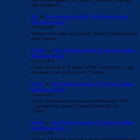
Sheriff aber eigentlich nur wenn fc_barcelona1 was sagt ..
Hier schießen so…
Mo
zu
Ajax-Wechsel perfekt: Ter Stegen verlässt
Barcelona erneut
6. August 2026
Vlahovic wäre sogar ein Upgrade. Ablösefrei kannste nichts
falsch machen
ChrisR
zu
Ajax-Wechsel perfekt: Ter Stegen verlässt
Barcelona erneut
6. August 2026
Ferran Torres da el 'Sí quiero' al PSG Soll er doch, weine
dem keine Träne nach, und 40 +? sollten…
Serino
zu
Ajax-Wechsel perfekt: Ter Stegen verlässt
Barcelona erneut
6. August 2026
@Tini: Und wieder ein lesenswerter Kommentar. TOP!
...zwischen dem ganzen "Fanboy-Geschwätz" von
"Cloud"...
Serino
zu
Ajax-Wechsel perfekt: Ter Stegen verlässt
Barcelona erneut
6. August 2026
@Alma: Ich dachte, dass hier wäre ein Diskussionsforum?!