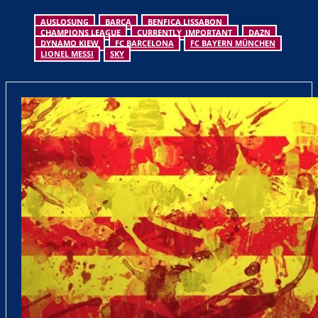
AUSLOSUNG
BARCA
BENFICA LISSABON
CHAMPIONS LEAGUE
CURRENTLY_IMPORTANT
DAZN
DYNAMO KIEW
FC BARCELONA
FC BAYERN MÜNCHEN
LIONEL MESSI
SKY