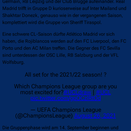
Germain, RB Leipzig und der Club Brügge aufeinander. Real
Madrid trifft in Gruppe D kurioserweise auf Inter Mailand und
Shakhtar Donezk, genauso wie in der vergangenen Saison,
komplettiert wird die Gruppe von Sheriff Tiraspol.
Eine schwere CL-Saison dürfte Atlético Madrid vor sich
haben, die Rojiblancos werden auf den FC Liverpool, den FC
Porto und den AC Milan treffen. Die Gegner des FC Sevilla
sind unterdessen der OSC Lille, RB Salzburg und der VFL
Wolfsburg.
All set for the 2021/22 season! ?
Which Champions League group are you
most excited for?
#UCLdraw
|
#UCL
pic.twitter.com/gpOCzlRtOd
— UEFA Champions League
(@ChampionsLeague)
August 26, 2021
Die Gruppenphase wird am 14. September beginnen und