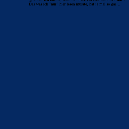
Das was ich "nur" hier lesen musste, hat ja mal so gar…
BILDERGALERIEN
Barça zurück im Camp Nou: Der große Comeback-Tag in Bildern
22. November 2025
Heim und auswärts: Das sollen die Trikots von Barça für die Saison
2025/26 sein
6. Januar 2025
WEITERE KATEGORIEN
News
4691
xTop News
4116
La Liga
3264
Champions League
1112
Interview & PK
888
Sonstiges
675
Kader
626