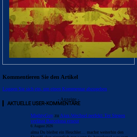
Kommentieren Sie den Artikel
Loggen Sie sich ein, um einen Kommentar abzugeben
- Anzeige -
AKTUELLE USER-KOMMENTARE
MightyGuy
zu
Ajax-Wechsel perfekt: Ter Stegen
verlässt Barcelona erneut
6. August 2026
alma Du bleibst ein Heuchler.... machst weiterhin den