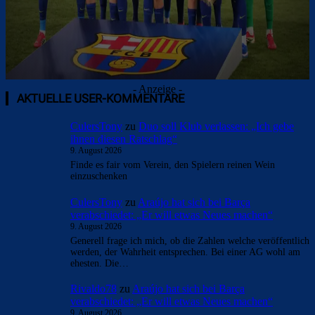
- Anzeige -
AKTUELLE USER-KOMMENTARE
CulersTony
zu
Duo soll Klub verlassen: „Ich gebe
ihnen diesen Ratschlag“
9. August 2026
Finde es fair vom Verein, den Spielern reinen Wein
einzuschenken
CulersTony
zu
Araújo hat sich bei Barça
verabschiedet: „Er will etwas Neues machen“
9. August 2026
Generell frage ich mich, ob die Zahlen welche veröffentlich
werden, der Wahrheit entsprechen. Bei einer AG wohl am
ehesten. Die…
Rivaldo78
zu
Araújo hat sich bei Barça
verabschiedet: „Er will etwas Neues machen“
9. August 2026