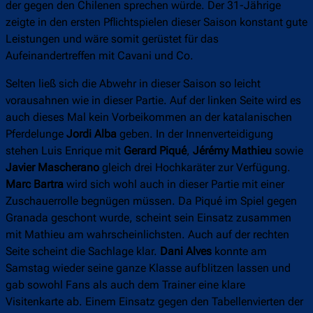
der gegen den Chilenen sprechen würde. Der 31-Jährige
zeigte in den ersten Pflichtspielen dieser Saison konstant gute
Leistungen und wäre somit gerüstet für das
Aufeinandertreffen mit Cavani und Co.
Selten ließ sich die Abwehr in dieser Saison so leicht
vorausahnen wie in dieser Partie. Auf der linken Seite wird es
auch dieses Mal kein Vorbeikommen an der katalanischen
Pferdelunge
Jordi Alba
geben. In der Innenverteidigung
stehen Luis Enrique mit
Gerard Piqué
,
Jérémy Mathieu
sowie
Javier Mascherano
gleich drei Hochkaräter zur Verfügung.
Marc Bartra
wird sich wohl auch in dieser Partie mit einer
Zuschauerrolle begnügen müssen. Da Piqué im Spiel gegen
Granada geschont wurde, scheint sein Einsatz zusammen
mit Mathieu am wahrscheinlichsten. Auch auf der rechten
Seite scheint die Sachlage klar.
Dani Alves
konnte am
Samstag wieder seine ganze Klasse aufblitzen lassen und
gab sowohl Fans als auch dem Trainer eine klare
Visitenkarte ab. Einem Einsatz gegen den Tabellenvierten der