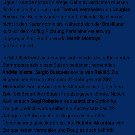
Ligue 1 stünde nichts im Wege. Definitiv verzichten müssen
die Fans der Katalanen auf
Thomas Vermaelen
und
Douglas
Pereira
. Der Belgier wurde aufgrund fehlender Spielpraxis
nicht in den Kader nominiert, während sich der Brasilianer
kurz vor dem Abflug Richtung Paris eine Verletzung
zugezogen hat. Für ihn wurde
Martín Montoya
nachnominiert.
Im Mittelfeld wird sich Enrique wohl wieder des altbekannten
Stammpersonals dieser Saison bedienen, namentlich
Andrés Iniesta
,
Sergio Busquets
sowie
Ivan Rakitić
. Zur
allgemeinen Freude steht dem 44-Jährigen mit
Xavi
Hernandéz
eine hervorragende Alternative bereit, der dem
Spiel bei Bedarf die nötigen Impulse geben könnte. Neben
Xavi ist auch
Sergi Roberto
eine zusätzliche Option für
Enrique. Jedoch würde selbst ein Kurzeinsatz des 22-
Jährigen in Anbetracht des Gegners einer großen
Überraschung gleichkommen. Auf
Rafinha Alcantára
wird
Enrique neben Vermaelen und Douglas auch definitiv