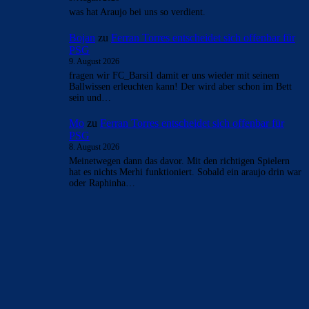
was hat Araujo bei uns so verdient.
Bojan
zu
Ferran Torres entscheidet sich offenbar für
PSG
9. August 2026
fragen wir FC_Barsi1 damit er uns wieder mit seinem
Ballwissen erleuchten kann! Der wird aber schon im Bett
sein und…
Mo
zu
Ferran Torres entscheidet sich offenbar für
PSG
8. August 2026
Meinetwegen dann das davor. Mit den richtigen Spielern
hat es nichts Merhi funktioniert. Sobald ein araujo drin war
oder Raphinha…
BILDERGALERIEN
Barça zurück im Camp Nou: Der große Comeback-Tag in Bildern
22. November 2025
Heim und auswärts: Das sollen die Trikots von Barça für die Saison