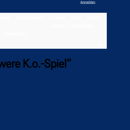
Anmelden
NEWS
WETTBEWERBE
STADION
VIDEO
BILDER
UNTERSTÜTZER WERDEN
COMMUNITY
ere K.o.-Spiel“