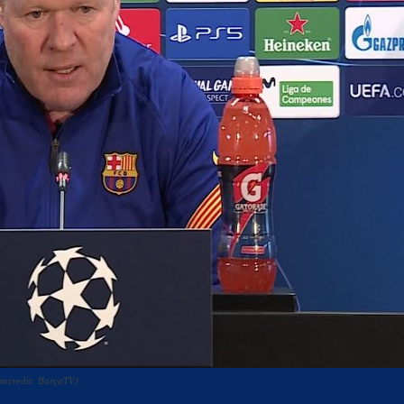
otocredit: BarçaTV)