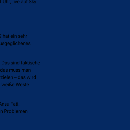
Uhr, live auf Sky
 hat ein sehr
 ausgeglichenes
 Das sind taktische
], das muss man
rzielen – das wird
ne weiße Weste
Ansu Fati,
sen Problemen