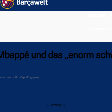
STARTSEITE
VERMISCHTES
Mbappé und das „enorm schw
schwere K.o.-Spiel" gegen...
- Anzeige -