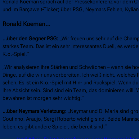
Ronald Koeman sprach auf der Pressekonferenz vor dem Cha
und im Barçawelt-Ticker) über PSG, Neymars Fehlen, Kylian
Ronald Koeman…
…über den Gegner PSG:
„Wir freuen uns sehr auf die Champ
starkes Team. Das ist ein sehr interessantes Duell, es werd
K.o.-Spiel.“
„Wir analysieren ihre Stärken und Schwächen – wann sie hoc
Dinge, auf die wir uns vorbereiten. Ich weiß nicht, welche
sehen. Es ist ein K.o.-Spiel mit Hin- und Rückspiel. Wenn du
ihre Absicht sein. Sind sind ein Team, das dominieren will
bewahren ist morgen sehr wichtig.“
…über Neymars Verletzung
: „Neymar und Di Maria sind groß
Coutinho, Araujo, Sergi Roberto wichtig sind. Beide Man
leben, es gibt andere Spieler, die bereit sind.“