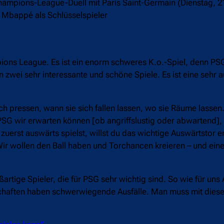
mpions-League-Duell mit Paris Saint-Germain (Dienstag, 21 
 Mbappé als Schlüsselspieler
ions League. Es ist ein enorm schweres K.o.-Spiel, denn PSG
en zwei sehr interessante und schöne Spiele. Es ist eine sehr
h pressen, wann sie sich fallen lassen, wo sie Räume lassen.
s PSG wir erwarten können [ob angriffslustig oder abwartend
 zuerst auswärts spielst, willst du das wichtige Auswärtstor e
. Wir wollen den Ball haben und Torchancen kreieren – und ei
artige Spieler, die für PSG sehr wichtig sind. So wie für uns 
nschaften haben schwerwiegende Ausfälle. Man muss mit die