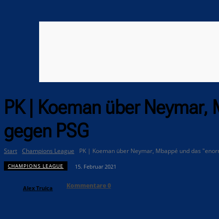
PK | Koeman über Neymar, 
gegen PSG
Start
Champions League
PK | Koeman über Neymar, Mbappé und das "enorm 
CHAMPIONS LEAGUE
15. Februar 2021
Kommentare
0
Alex Truica