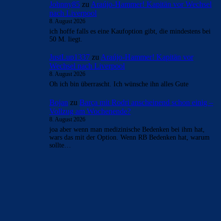
Johnny85
zu
Araújo-Hammer! Kapitän vor Wechsel
nach Liverpool
8. August 2026
ich hoffe falls es eine Kaufoption gibt, die mindestens bei
50 M. liegt.
JustLup1337
zu
Araújo-Hammer! Kapitän vor
Wechsel nach Liverpool
8. August 2026
Oh ich bin überrascht. Ich wünsche ihn alles Gute
Bojan
zu
Barça mit Rodri anscheinend schon einig –
Vollzug am Wochenende?
8. August 2026
joa aber wenn man medizinische Bedenken bei ihm hat,
wars das mit der Option. Wenn RB Bedenken hat, warum
sollte…
BILDERGALERIEN
Barça zurück im Camp Nou: Der große Comeback-Tag in Bildern
22. November 2025