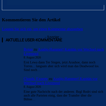
Kommentieren Sie den Artikel
Loggen Sie sich ein, um einen Kommentar abzugeben
- Anzeige -
AKTUELLE USER-KOMMENTARE
Bojan
zu
Araújo-Hammer! Kapitän vor Wechsel nach
Liverpool
8. August 2026
Erst Lewa dann Ter Stegen, jetzt Arauhoe, dann noch
Torres... langsam aber sich wird man das Deadwood los.
Sind noch…
Clouds: Experte
zu
Araújo-Hammer! Kapitän vor
Wechsel nach Liverpool
8. August 2026
Eine gute Nachricht nach der anderen. Bzgl Rodri sind sich
auch alle Parteien einig, dass der Transfer über die
Bühne…