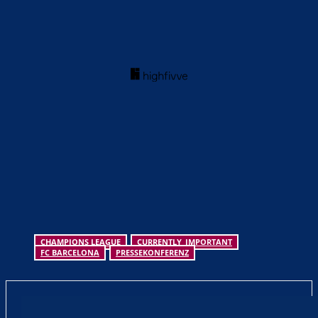
CHAMPIONS LEAGUE
CURRENTLY_IMPORTANT
FC BARCELONA
PRESSEKONFERENZ