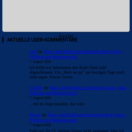
- Anzeige -
AKTUELLE USER-KOMMENTARE
mnl
zu
Barça mit Rodri anscheinend schon einig –
Vollzug am Wochenende?
7. August 2026
Ich hoffe wir bekommen den Rodri-Deal bald
abgeschlossen. Ein „Here we go“ am heutigen Tage noch
wäre super. Ferran Torres…
ChrisR
zu
Barça mit Rodri anscheinend schon einig –
Vollzug am Wochenende?
7. August 2026
...mit de Jong tauschen, das wärs
Bojan
zu
Barça mit Rodri anscheinend schon einig –
Vollzug am Wochenende?
7. August 2026
Falls wir die CL nächste Saison nicht gewinnen, fahr ich