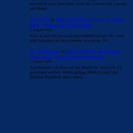
persönlich nach Barcelona, finde die Adresse von Laporta
und Hansi…
Rivaldo78
zu
Barça mit Rodri anscheinend schon
einig – Vollzug am Wochenende?
7. August 2026
Kann ja sein das barca da was einfedelt da wir city noch
geld Schulden aus dem transfer von torres. Na…
FC_Barcelona1
zu
Barça mit Rodri anscheinend
schon einig – Vollzug am Wochenende?
7. August 2026
Anscheinend soll (hier auf der Plattform: muss) die CL
gewonnen werden. Wenns gelingt (Rodri könntd das
fehlende Puzzleteil sein), haben…
BILDERGALERIEN
Barça zurück im Camp Nou: Der große Comeback-Tag in Bildern
22. November 2025
Heim und auswärts: Das sollen die Trikots von Barça für die Saison