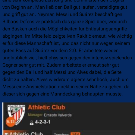
von Beginn an. Man ließ den Ball gut laufen, verteidigte gut
und griff gut an. Neymar, Messi und Suárez beschäftigen
Bilbaos Defensive praktisch das ganze Spiel über, wodurch
den Basken auch die Möglichkeiten für Entlastungsangriffe
abgingen. Im Mittelfeld zeigte Ivan Rakitić erneut, wie wichtig
er für diese Mannschaft ist, und das nicht nur wegen seinem
guten Pass auf Suárez vor dem 2:0. Er arbeitete wieder
unglaublich viel, hielt physisch gegen den intensiv spielenden
Gegner sehr gut mit. Zudem arbeitete er erneut sehr gut
gegen den Ball und half Messi und Alves dabei, die Seite
dicht zu halten. Alves wiederum agierte sehr hoch, auch um
Messi eine Anspielstation direkt in seiner Nähe zu geben, da
dieser sich gegen eine Manndeckung behaupten musste.