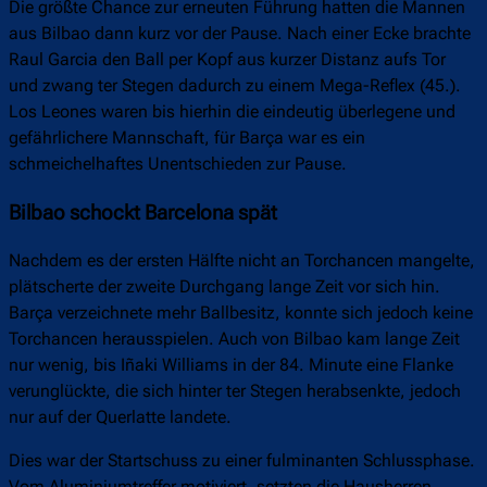
Die größte Chance zur erneuten Führung hatten die Mannen
aus Bilbao dann kurz vor der Pause. Nach einer Ecke brachte
Raul Garcia den Ball per Kopf aus kurzer Distanz aufs Tor
und zwang ter Stegen dadurch zu einem Mega-Reflex (45.).
Los Leones waren bis hierhin die eindeutig überlegene und
gefährlichere Mannschaft, für Barça war es ein
schmeichelhaftes Unentschieden zur Pause.
Bilbao schockt Barcelona spät
Nachdem es der ersten Hälfte nicht an Torchancen mangelte,
plätscherte der zweite Durchgang lange Zeit vor sich hin.
Barça verzeichnete mehr Ballbesitz, konnte sich jedoch keine
Torchancen herausspielen. Auch von Bilbao kam lange Zeit
nur wenig, bis Iñaki Williams in der 84. Minute eine Flanke
verunglückte, die sich hinter ter Stegen herabsenkte, jedoch
nur auf der Querlatte landete.
Dies war der Startschuss zu einer fulminanten Schlussphase.
Vom Aluminiumtreffer motiviert, setzten die Hausherren