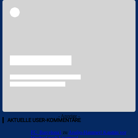
Überspringen
Überspringen
- Anzeige -
AKTUELLE USER-KOMMENTARE
FC_Barcelona1
zu
Araújo-Hammer! Kapitän vor
Wechsel nach Liverpool