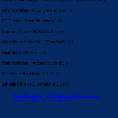
Die Achtelfinalergebnisse der Copa del Rey im Überblick
RCD Mallorca
– Espanyol Barcelona 2:1
FC Girona –
Rayo Vallecano
1:2
Sporting Gijón –
FC Cádiz
2:4 n.E.
CD Atlético Baleares –
FC Valencia
0:1
Real Betis
– FC Sevilla 2:1
Real Sociedad
– Atlético Madrid 2:0
FC Elche –
Real Madrid
1:2 n.V.
Athletic Club
– FC Barcelona 3:2 n.V.
Pokal-Aus gegen Athletic: Wer war der
schwächste Barça-Akteur?