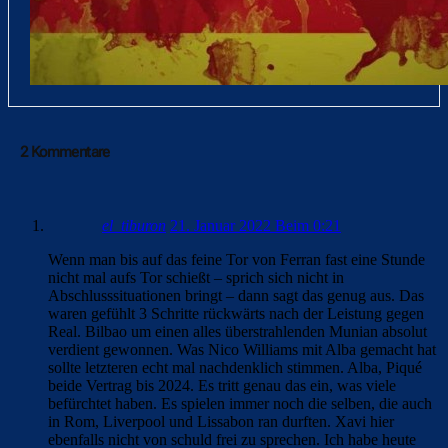
2 Kommentare
el_tiburon
21. Januar 2022 Beim 0:21
Wenn man bis auf das feine Tor von Ferran fast eine Stunde
nicht mal aufs Tor schießt – sprich sich nicht in
Abschlusssituationen bringt – dann sagt das genug aus. Das
waren gefühlt 3 Schritte rückwärts nach der Leistung gegen
Real. Bilbao um einen alles überstrahlenden Munian absolut
verdient gewonnen. Was Nico Williams mit Alba gemacht hat
sollte letzteren echt mal nachdenklich stimmen. Alba, Piqué
beide Vertrag bis 2024. Es tritt genau das ein, was viele
befürchtet haben. Es spielen immer noch die selben, die auch
in Rom, Liverpool und Lissabon ran durften. Xavi hier
ebenfalls nicht von schuld frei zu sprechen. Ich habe heute