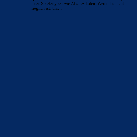
einen Spielertypen wie Alvarez holen. Wenn das nicht
möglich ist, bin…
BILDERGALERIEN
Barça zurück im Camp Nou: Der große Comeback-Tag in Bildern
22. November 2025
Heim und auswärts: Das sollen die Trikots von Barça für die Saison
2025/26 sein
6. Januar 2025
WEITERE KATEGORIEN
News
4695
xTop News
4121
La Liga
3264
Champions League
1112
Interview & PK
888
Sonstiges
675
Kader
626