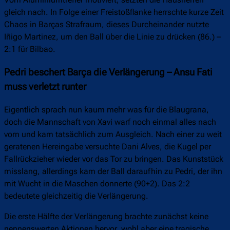
gleich nach. In Folge einer Freistoßflanke herrschte kurze Zeit
Chaos in Barças Strafraum, dieses Durcheinander nutzte
Iñigo Martinez, um den Ball über die Linie zu drücken (86.) –
2:1 für Bilbao.
Pedri beschert Barça die Verlängerung – Ansu Fati
muss verletzt runter
Eigentlich sprach nun kaum mehr was für die Blaugrana,
doch die Mannschaft von Xavi warf noch einmal alles nach
vorn und kam tatsächlich zum Ausgleich. Nach einer zu weit
geratenen Hereingabe versuchte Dani Alves, die Kugel per
Fallrückzieher wieder vor das Tor zu bringen. Das Kunststück
misslang, allerdings kam der Ball daraufhin zu Pedri, der ihn
mit Wucht in die Maschen donnerte (90+2). Das 2:2
bedeutete gleichzeitig die Verlängerung.
Die erste Hälfte der Verlängerung brachte zunächst keine
nennenswerten Aktionen hervor, wohl aber eine tragische.