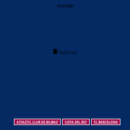
- Anzeige -
ATHLETIC CLUB DE BILBAO
COPA DEL REY
FC BARCELONA