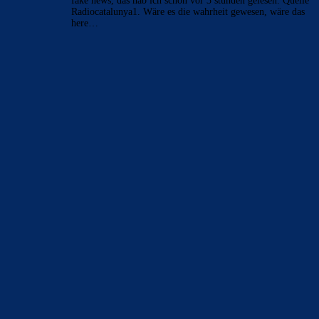
fake news, das hab ich schon vor 3 stunden gelesen. Quelle
Radiocatalunya1. Wäre es die wahrheit gewesen, wäre das
here…
BILDERGALERIEN
Barça zurück im Camp Nou: Der große Comeback-Tag in Bildern
22. November 2025
Heim und auswärts: Das sollen die Trikots von Barça für die Saison
2025/26 sein
6. Januar 2025
WEITERE KATEGORIEN
News
4693
xTop News
4118
La Liga
3264
Champions League
1112
Interview & PK
888
Sonstiges
675