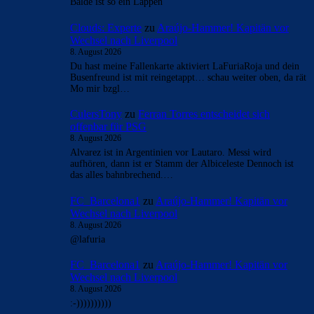
Balde ist so ein Lappen
Clouds: Experte
zu
Araújo-Hammer! Kapitän vor
Wechsel nach Liverpool
8. August 2026
Du hast meine Fallenkarte aktiviert LaFuriaRoja und dein
Busenfreund ist mit reingetappt… schau weiter oben, da rät
Mo mir bzgl…
CulersTony
zu
Ferran Torres entscheidet sich
offenbar für PSG
8. August 2026
Alvarez ist in Argentinien vor Lautaro. Messi wird
aufhören, dann ist er Stamm der Albiceleste Dennoch ist
das alles bahnbrechend.…
FC_Barcelona1
zu
Araújo-Hammer! Kapitän vor
Wechsel nach Liverpool
8. August 2026
@lafuria
FC_Barcelona1
zu
Araújo-Hammer! Kapitän vor
Wechsel nach Liverpool
8. August 2026
:-))))))))))