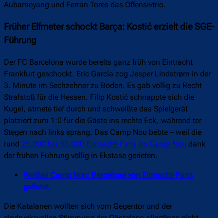
Aubameyang und Ferran Tores das Offensivtrio.
Früher Elfmeter schockt Barça: Kostić erzielt die SGE-
Führung
Der FC Barcelona wurde bereits ganz früh von Eintracht
Frankfurt geschockt. Eric García zog Jesper Lindstrøm in der
3. Minute im Sechzehner zu Boden. Es gab völlig zu Recht
Strafstoß für die Hessen. Filip Kostić schnappte sich die
Kugel, atmete tief durch und schweißte das Spielgerät
platziert zum 1:0 für die Gäste ins rechte Eck, während ter
Stegen nach links sprang. Das Camp Nou bebte – weil die
rund
25.000 bis 30.000 Eintracht-Fans im Camp Nou
dank
der frühen Führung völlig in Ekstase gerieten.
Weißes Camp Nou: Barcelona von Eintracht-Fans
geflutet
Die Katalanen wollten sich vom Gegentor und der
eindrucksvollen Stimmung der Gästefans allerdings nicht