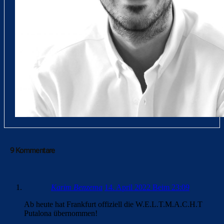
9 Kommentare
Karim Benzema
14. April 2022 Beim 23:09
Ab heute hat Frankfurt offiziell die W.E.L.T.M.A.C.H.T
Putalona übernommen!