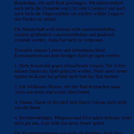
Bundesliga, vllt auch Real geschlagen. Wir haben einfach
noch nicht die Dynamik von City oder Liverpool und auch
noch nicht die Abgezocktheit um solchen wilden Gegnern
den Stecker zu ziehen.
Die Mannschaft wird diesmal nicht auseinanderfallen,
sondern größtenteils zusammenbleiben und punktuell
verstärkt werden. Ansu Fati nicht zu vergessen.
Trotzdem müssen Lehren und dementsprechend
Konsequenzen aus dem heutigen Spiel gezogen werden:
1. Mehr Kreativität gegen tiefsstehende Gegner. Die Achter
müssen besser ins Spiel gebracht werden, Pedri unser bester
Spieler im Kader hat gefühlt nicht mal den Ball berührt.
2. Ein Weltklasse Neuner, der den Ball festmachen kann.
Auba war heute mal wieder überfordert.
3. Adama Traore ist für mich kein Barca Format, auch nicht
von der Bank.
4. Rechtsverteidiger. Mingueza und Dest sahen defensiv beide
nicht gut aus. Azpi hätte das heute besser gelöst.
Die Konterabsicherung war auch ein Problem. Aber dazu: