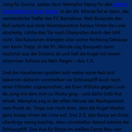
Jong für García, später dann Memphis Depay für den
extrem
unsichtbaren Ferran Torres
. In der 84. Minute fiel er dann, der
vermeintliche Treffer des FC Barcelona. Weil Busquets den
Ball jedoch aus einer Abseitsposition heraus hinter die Linie
stocherte, zählte das Tor nach Überprüfen durch den VAR
nicht. Die Katalanen drängten aber weiter Richtung Gehäuse
von Kevin Trapp. In der 91. Minute zog Busquets dann
nochmal aus der Distanz ab und ließ die Kugel mit einem
strammen Schuss ins Netz fliegen – das 1:3.
Und die Hausherren spielten sich weiter vorne fest und
bekamen dadurch unmittelbar vor Schlusspfiff auch noch
einen Elfmeter zugesprochen, als Evan N’Dicka gegen Luuk
de Jong mit dem Arm zu Werke ging – und dafür Gelb-Rot
erhielt. Memphis zog in der elften Minute der Nachspielzeit
vom Punkt ab, Trapp war noch dran, aber die Kugel titschte
ganz knapp hinter der Linie auf. Das 2:3, das Barça am Ende
allerdings wenig brachte, denn unmittelbar darauf ertönte der
Schlusspfiff. Das Aus für Barça im weißen Camp Nou war