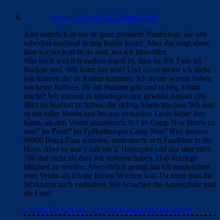
sebone
14. April 2022 Beim 23:26
Also natürlich ist das ne ganz peinliche Niederlage, die uns
nebenbei nochmal richtig Kohle kostet. Aber das zeigt eben,
dass wir noch nicht da sind, wo wir hinwollen.
Was mich wirklich maßlos ärgert ist, dass da 30k Fans im
Stadion sind. Wie kann das sein? Und damit meine ich nicht,
wie können die an Karten kommen. Ich meine warum haben
wir keine fanbase, die ins Stadion geht und richtig Alarm
macht? Wir müssen es hinkriegen eine gewisse Anzahl (20-
30k) im Stadion zu haben, die richtig Alarm machen. Wir sind
so ein toller Verein und bei uns verkaufen Leute lieber ihre
Karte, als den Verein anzufeuern. 0:3 im Camp Nou hinten zu
sein? Im Ernst? Im Fußballtempel Camp Nou? Hier müssen
99000 Barca Fans schreien, dann macht sich Frankfurt in die
Hose. Aber so war’s halt ein 2. Heimspiel und das stört mich
100 mal mehr als dass wir verloren haben. Hab überlegt
Mitglied zu werden. Aber ehrlich gesagt bin ich enttäuschter
vom Verein als ich die letzten Wochen war. Da muss man die
Strukturen auch verändern. Wir brauchen die Atmosphäre und
die Fans!
Loggen Sie sich ein, um einen Kommentar abzugeben