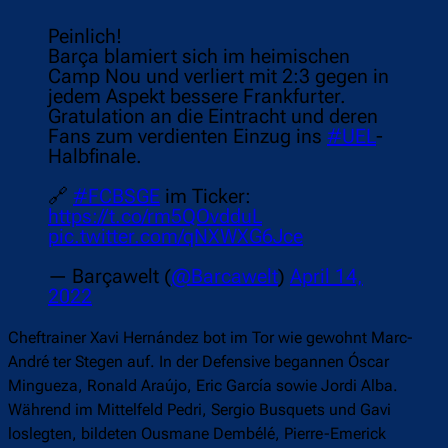
Peinlich!
Barça blamiert sich im heimischen
Camp Nou und verliert mit 2:3 gegen in
jedem Aspekt bessere Frankfurter.
Gratulation an die Eintracht und deren
Fans zum verdienten Einzug ins
#UEL
-
Halbfinale.
🔗
#FCBSGE
im Ticker:
https://t.co/rm5QOvdduL
pic.twitter.com/qNXWXG6Jce
— Barçawelt (
@Barcawelt
)
April 14,
2022
Cheftrainer Xavi Hernández bot im Tor wie gewohnt Marc-
André ter Stegen auf. In der Defensive begannen Óscar
Mingueza, Ronald Araújo, Eric García sowie Jordi Alba.
Während im Mittelfeld Pedri, Sergio Busquets und Gavi
loslegten, bildeten Ousmane Dembélé, Pierre-Emerick