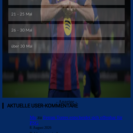
- Anzeige -
AKTUELLE USER-KOMMENTARE
Mo
zu
Ferran Torres entscheidet sich offenbar für
PSG
8. August 2026