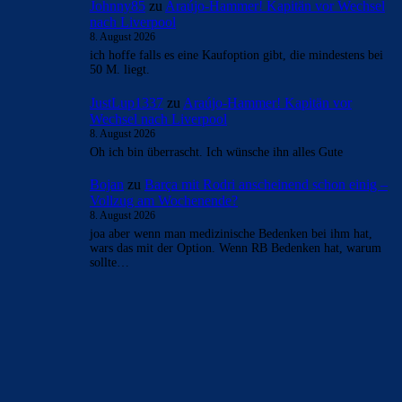
Johnny85
zu
Araújo-Hammer! Kapitän vor Wechsel
nach Liverpool
8. August 2026
ich hoffe falls es eine Kaufoption gibt, die mindestens bei
50 M. liegt.
JustLup1337
zu
Araújo-Hammer! Kapitän vor
Wechsel nach Liverpool
8. August 2026
Oh ich bin überrascht. Ich wünsche ihn alles Gute
Bojan
zu
Barça mit Rodri anscheinend schon einig –
Vollzug am Wochenende?
8. August 2026
joa aber wenn man medizinische Bedenken bei ihm hat,
wars das mit der Option. Wenn RB Bedenken hat, warum
sollte…
BILDERGALERIEN
Barça zurück im Camp Nou: Der große Comeback-Tag in Bildern
22. November 2025