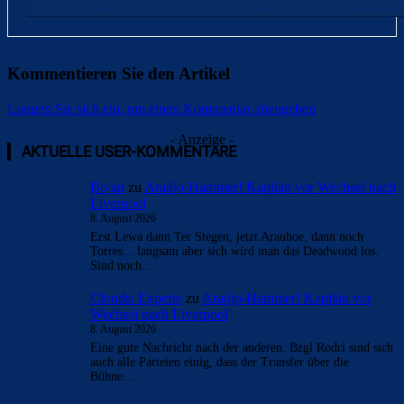
Kommentieren Sie den Artikel
Loggen Sie sich ein, um einen Kommentar abzugeben
- Anzeige -
AKTUELLE USER-KOMMENTARE
Bojan
zu
Araújo-Hammer! Kapitän vor Wechsel nach
Liverpool
8. August 2026
Erst Lewa dann Ter Stegen, jetzt Arauhoe, dann noch
Torres... langsam aber sich wird man das Deadwood los.
Sind noch…
Clouds: Experte
zu
Araújo-Hammer! Kapitän vor
Wechsel nach Liverpool
8. August 2026
Eine gute Nachricht nach der anderen. Bzgl Rodri sind sich
auch alle Parteien einig, dass der Transfer über die
Bühne…