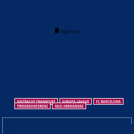
EINTRACHT FRANKFURT
EUROPA LEAGUE
FC BARCELONA
PRESSEKONFERENZ
XAVI HERNÁNDEZ