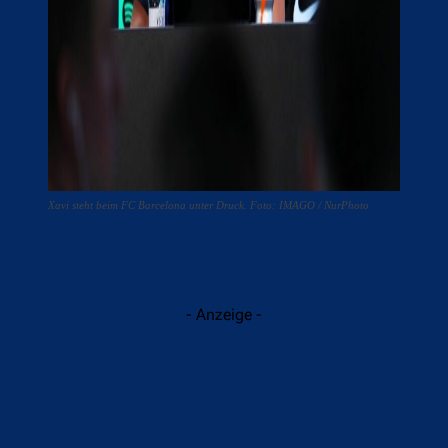
Xavi steht beim FC Barcelona unter Druck. Foto: IMAGO / NurPhoto
- Anzeige -