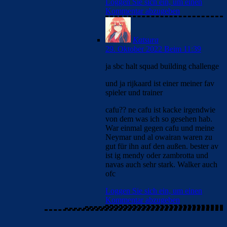
Loggen Sie sich ein, um einen
Kommentar abzugeben
Katsura
29. Oktober 2022 Beim 11:39
ja sbc halt squad building challenge
und ja rijkaard ist einer meiner fav
spieler und trainer
cafu?? ne cafu ist kacke irgendwie
von dem was ich so gesehen hab.
War einmal gegen cafu und meine
Neymar und al owairan waren zu
gut für ihn auf den außen. bester av
ist ig mendy oder zambrotta und
navas auch sehr stark. Walker auch
ofc
Loggen Sie sich ein, um einen
Kommentar abzugeben