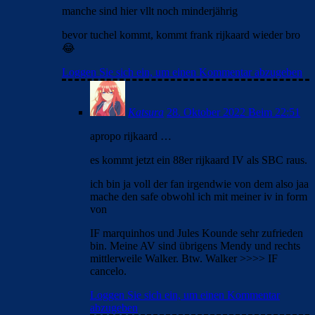
manche sind hier vllt noch minderjährig
bevor tuchel kommt, kommt frank rijkaard wieder bro
😂
Loggen Sie sich ein, um einen Kommentar abzugeben
Katsura
28. Oktober 2022 Beim 22:51
apropo rijkaard …
es kommt jetzt ein 88er rijkaard IV als SBC raus.
ich bin ja voll der fan irgendwie von dem also jaa
mache den safe obwohl ich mit meiner iv in form
von
IF marquinhos und Jules Kounde sehr zufrieden
bin. Meine AV sind übrigens Mendy und rechts
mittlerweile Walker. Btw. Walker >>>> IF
cancelo.
Loggen Sie sich ein, um einen Kommentar
abzugeben