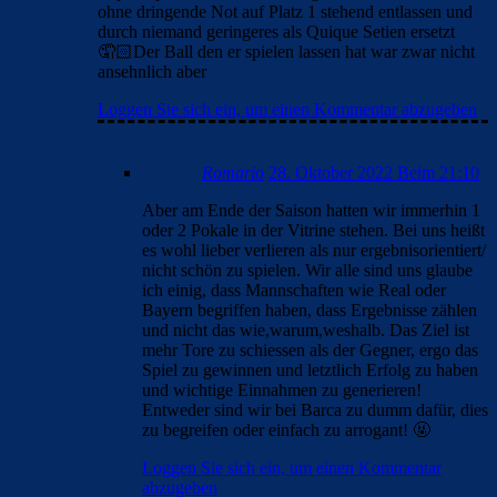
ohne dringende Not auf Platz 1 stehend entlassen und
durch niemand geringeres als Quique Setien ersetzt
🤦🏻Der Ball den er spielen lassen hat war zwar nicht
ansehnlich aber
Loggen Sie sich ein, um einen Kommentar abzugeben
Romario
28. Oktober 2022 Beim 21:10
Aber am Ende der Saison hatten wir immerhin 1
oder 2 Pokale in der Vitrine stehen. Bei uns heißt
es wohl lieber verlieren als nur ergebnisorientiert/
nicht schön zu spielen. Wir alle sind uns glaube
ich einig, dass Mannschaften wie Real oder
Bayern begriffen haben, dass Ergebnisse zählen
und nicht das wie,warum,weshalb. Das Ziel ist
mehr Tore zu schiessen als der Gegner, ergo das
Spiel zu gewinnen und letztlich Erfolg zu haben
und wichtige Einnahmen zu generieren!
Entweder sind wir bei Barca zu dumm dafür, dies
zu begreifen oder einfach zu arrogant! 🤬
Loggen Sie sich ein, um einen Kommentar
abzugeben