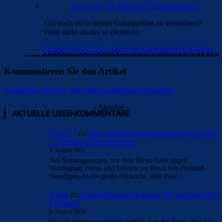
Xavi_Gavi
29. Oktober 2022 Beim 20:15
Um noch mehr deiner Gehirnzellen zu vernichten?
Weiß nicht ob das so clever ist.
Loggen Sie sich ein, um einen Kommentar abzugeben
Kommentieren Sie den Artikel
Loggen Sie sich ein, um einen Kommentar abzugeben
- Anzeige -
AKTUELLE USER-KOMMENTARE
Cule777
zu
Barça mit Rodri anscheinend schon einig
– Vollzug am Wochenende?
8. August 2026
Am Samstagmorgen, vor dem Barça-Spiel gegen
Nottingham Forest und Udinese im Pokal von Freiland-
Venedigen, ist die große Nachricht, dass Marc…
Bojan
zu
Araújo-Hammer! Kapitän vor Wechsel nach
Liverpool
8. August 2026
ich hab sooooo ein krasses gefühl, dass der Rodri Deal ins