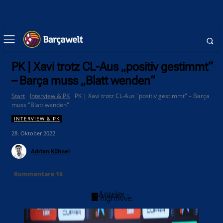
PK | Xavi trotz CL-Aus „positiv gestimmt“
– Barça muss „Blatt wenden“
Start
Interview & PK
PK | Xavi trotz CL-Aus "positiv gestimmt" – Barça
muss "Blatt wenden"
INTERVIEW & PK
28. Oktober 2022
Adrian Kühnel
Kommentare
16
- Anzeige -