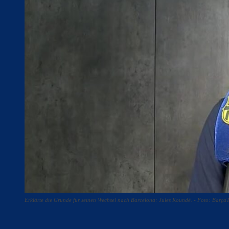
Erklärte die Gründe für seinen Wechsel nach Barcelona: Jules Koundé. - Foto: Barça
Teilen
F