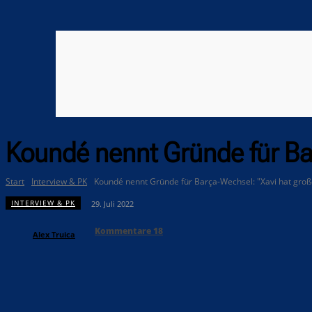
Koundé nennt Gründe für Ba
Start
Interview & PK
Koundé nennt Gründe für Barça-Wechsel: "Xavi hat groß
INTERVIEW & PK
29. Juli 2022
Kommentare
18
Alex Truica