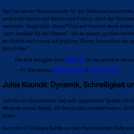
Xavi hat seinen Wunschspieler für die Defensive bekommen.
erneut ein Hauen und Stehen und Pokern, doch der Schlüsse
wechseln. Gegenüber
BarçaTV
sprach Koundé seine ersten W
„sehr dankbar für die Chance“, bei so einem „großen Verein“ 
ein Schritt nach vorne auf jeglicher Ebene, besonders der s
bin ich hier“.
The first thoughts from
@jkeey4
on his arrival in Barc
— FC Barcelona (
@FCBarcelona
)
July 28, 2022
Jules Koundé: Dynamik, Schnelligkeit u
„Ich bin ein dynamischer und sehr aggressiver Spieler mit vi
Attribute seines Spiels, die Barça dazu verleitet haben, ihn
holen.
Auch der FC Chelsea buhlte um den französischen Defensivspie