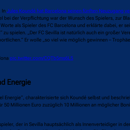
 In
Jules Koundé hat Barcelona seinen fünften Neuzugang ver
l bei der Verpflichtung war der Wunsch des Spielers, zur Bl
orte als Spieler des FC Barcelona und erklärte dabei, er sei
zu spielen. „Der FC Sevilla ist natürlich auch ein großer Vere
portlichen.“ Er wolle „so viel wie möglich gewinnen – Trophäe
elona
pic.twitter.com/CQTb5ms6L5
nd Energie
el Energie“, charakterisierte sich Koundé selbst und beschrie
 für 50 Millionen Euro zuzüglich 10 Millionen an möglicher Bon
ler, der in Sevilla hauptsächlich als Innenverteidiger in der 