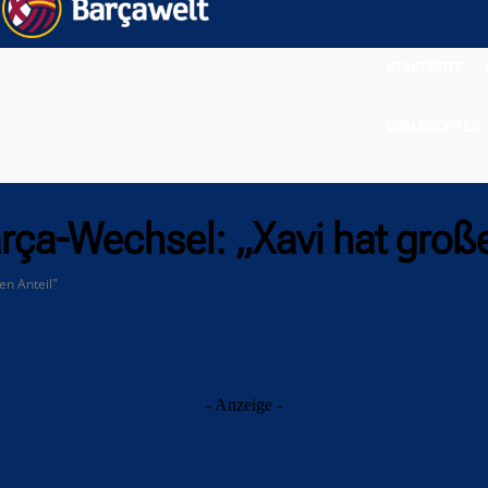
STARTSEITE
VERMISCHTES
rça-Wechsel: „Xavi hat große
en Anteil"
- Anzeige -