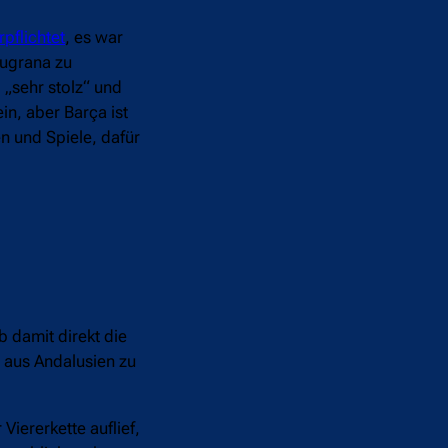
pflichtet
, es war
augrana zu
 „sehr stolz“ und
in, aber Barça ist
n und Spiele, dafür
b damit direkt die
i aus Andalusien zu
Viererkette auflief,