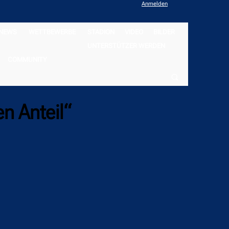
Anmelden
NEWS
WETTBEWERBE
STADION
VIDEO
BILDER
UNTERSTÜTZER WERDEN
COMMUNITY
n Anteil“