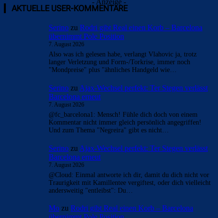
- Anzeige -
AKTUELLE USER-KOMMENTARE
Serino
zu
Rodri gibt Real einen Korb – Barcelona
übernimmt Pole Position
7. August 2026
Also was ich gelesen habe, verlangt Vlahovic ja, trotz
langer Verletzung und Form-/Torkrise, immer noch
"Mondpreise" plus "ähnliches Handgeld wie…
Serino
zu
Ajax-Wechsel perfekt: Ter Stegen verlässt
Barcelona erneut
7. August 2026
@fc_barcelona1: Mensch! Fühle dich doch von einem
Kommentar nicht immer gleich persönlich angegriffen!
Und zum Thema "Negreira" gibt es nicht…
Serino
zu
Ajax-Wechsel perfekt: Ter Stegen verlässt
Barcelona erneut
7. August 2026
@Cloud: Einmal antworte ich dir, damit du dich nicht vor
Traurigkeit mit Kamillentee vergiftest, oder dich vielleicht
andersweitig "entleibst": Du…
Mo
zu
Rodri gibt Real einen Korb – Barcelona
übernimmt Pole Position