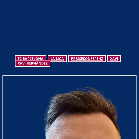
FC BARCELONA
LA LIGA
PRESSEKONFERENZ
XAVI
XAVI HERNÁNDEZ