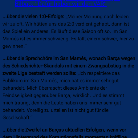
Bilbao: “Dafür haben wir den VAR”
…über die vielen 1:0-Erfolge:
„Meiner Meinung nach leiden
wir zu oft. Wir hätten uns das 2:0 verdient gehabt, dann ist
das Spiel ein anderes. Es läuft diese Saison oft so. Im San
Mamés ist es immer schwierig. Es fällt einem schwer, hier zu
gewinnen.“
…über die Sprechchöre im San Mamés, wonach Barça wegen
des Schiedsrichter-Skandals mit einem Zwangsabstieg in die
zweite Liga bestraft werden sollte:
„Ich respektiere das
Publikum im San Mamés, mich hat es immer sehr gut
behandelt. Mich überrascht dieses Ambiente der
Feindseligkeit gegenüber Barça, wirklich. Und es stimmt
mich traurig, denn die Leute haben uns immer sehr gut
behandelt. Voreilig zu urteilen ist nicht gut für die
Gesellschaft.“
…über die Zweifel an Barças aktuellen Erfolgen, wenn vor
dem Hintergrund des Korruptionsfalls momentan knifflige