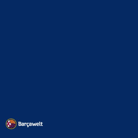
News
4693
xTop News
4118
La Liga
3264
Champions League
1112
Interview & PK
888
Sonstiges
675
Kader
626
Transfermarkt
601
Impressum
Datenschutz
Kontakt