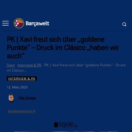
PK | Xavi freut sich über „goldene
Punkte“ – Druck im Clásico „haben wir
auch“
Start
Interview & PK
PK | Xavi freut sich über "goldene Punkte" - Druck
im Clásico...
INTERVIEW & PK
12. März 2023
Filip Knopp
Kommentare
0
- Anzeige -