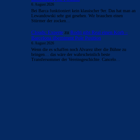
6. August 2026
Bei Barca funktioniert kein klassischer 9er. Das hat man an
Lewandowski sehr gut gesehen. Wir brauchen einen
Stürmer der zocken…
Clouds: Experte
zu
Rodri gibt Real einen Korb –
Barcelona übernimmt Pole Position
6. August 2026
Wenn die es schaffen noch Alvarez über die Bühne zu
bringen… das wäre der wahrscheinlich beste
Transfersommer der Vereinsgeschichte. Cancelo…
BILDERGALERIEN
Barça zurück im Camp Nou: Der große Comeback-Tag in Bildern
22. November 2025
Heim und auswärts: Das sollen die Trikots von Barça für die Saison
2025/26 sein
6. Januar 2025
WEITERE KATEGORIEN