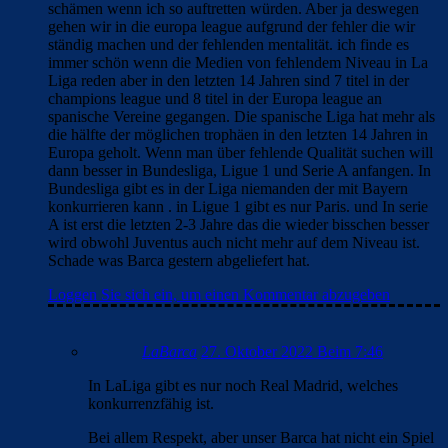
schämen wenn ich so auftretten würden. Aber ja deswegen
gehen wir in die europa league aufgrund der fehler die wir
ständig machen und der fehlenden mentalität. ich finde es
immer schön wenn die Medien von fehlendem Niveau in La
Liga reden aber in den letzten 14 Jahren sind 7 titel in der
champions league und 8 titel in der Europa league an
spanische Vereine gegangen. Die spanische Liga hat mehr als
die hälfte der möglichen trophäen in den letzten 14 Jahren in
Europa geholt. Wenn man über fehlende Qualität suchen will
dann besser in Bundesliga, Ligue 1 und Serie A anfangen. In
Bundesliga gibt es in der Liga niemanden der mit Bayern
konkurrieren kann . in Ligue 1 gibt es nur Paris. und In serie
A ist erst die letzten 2-3 Jahre das die wieder bisschen besser
wird obwohl Juventus auch nicht mehr auf dem Niveau ist.
Schade was Barca gestern abgeliefert hat.
Loggen Sie sich ein, um einen Kommentar abzugeben
LaBarca
27. Oktober 2022 Beim 7:46
In LaLiga gibt es nur noch Real Madrid, welches
konkurrenzfähig ist.
Bei allem Respekt, aber unser Barca hat nicht ein Spiel