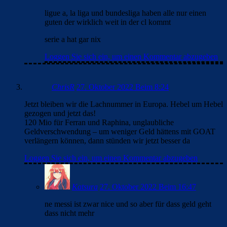
ligue a, la liga und bundesliga haben alle nur einen
guten der wirklich weit in der cl kommt
serie a hat gar nix
Loggen Sie sich ein, um einen Kommentar abzugeben
ChrisR
27. Oktober 2022 Beim 8:24
Jetzt bleiben wir die Lachnummer in Europa. Hebel um Hebel
gezogen und jetzt das!
120 Mio für Ferran und Raphina, unglaubliche
Geldverschwendung – um weniger Geld hättens mit GOAT
verlängern können, dann stünden wir jetzt besser da
Loggen Sie sich ein, um einen Kommentar abzugeben
Katsura
27. Oktober 2022 Beim 16:47
ne messi ist zwar nice und so aber für dass geld geht
dass nicht mehr