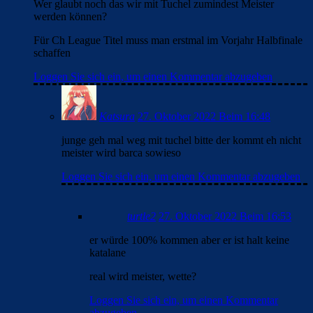
Wer glaubt noch das wir mit Tuchel zumindest Meister
werden können?
Für Ch League Titel muss man erstmal im Vorjahr Halbfinale
schaffen
Loggen Sie sich ein, um einen Kommentar abzugeben
Katsura
27. Oktober 2022 Beim 16:48
junge geh mal weg mit tuchel bitte der kommt eh nicht
meister wird barca sowieso
Loggen Sie sich ein, um einen Kommentar abzugeben
turtle2
27. Oktober 2022 Beim 16:53
er würde 100% kommen aber er ist halt keine
katalane
real wird meister, wette?
Loggen Sie sich ein, um einen Kommentar
abzugeben