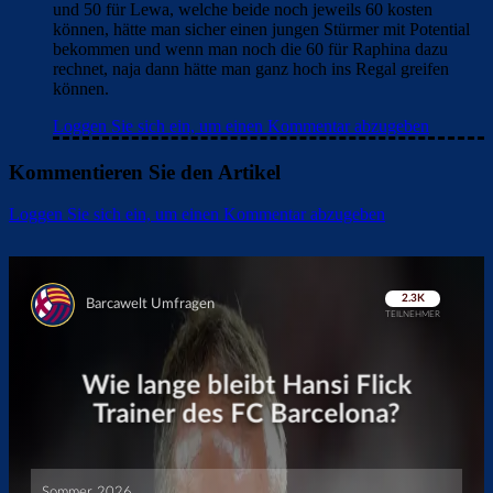
und 50 für Lewa, welche beide noch jeweils 60 kosten
können, hätte man sicher einen jungen Stürmer mit Potential
bekommen und wenn man noch die 60 für Raphina dazu
rechnet, naja dann hätte man ganz hoch ins Regal greifen
können.
Loggen Sie sich ein, um einen Kommentar abzugeben
Kommentieren Sie den Artikel
Loggen Sie sich ein, um einen Kommentar abzugeben
Überspringen