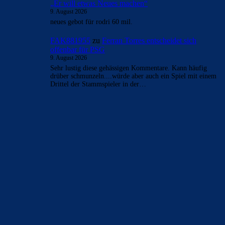
„Er will etwas Neues machen“
9. August 2026
neues gebot für rodri 60 mil.
FAK881955
zu
Ferran Torres entscheidet sich
offenbar für PSG
9. August 2026
Sehr lustig diese gehässigen Kommentare. Kann häufig
drüber schmunzeln....würde aber auch ein Spiel mit einem
Drittel der Stammspieler in der…
BILDERGALERIEN
Barça zurück im Camp Nou: Der große Comeback-Tag in Bildern
22. November 2025
Heim und auswärts: Das sollen die Trikots von Barça für die Saison
2025/26 sein
6. Januar 2025
WEITERE KATEGORIEN
News
4697