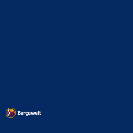
xTop News
4124
La Liga
3264
Champions League
1112
Interview & PK
888
Sonstiges
675
Kader
626
Transfermarkt
605
Impressum
Datenschutz
Kontakt