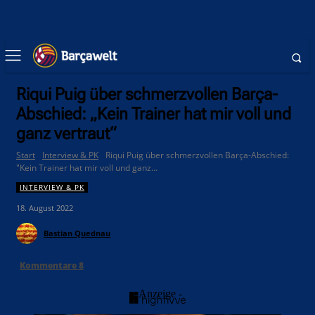
Riqui Puig über schmerzvollen Barça-
Abschied: „Kein Trainer hat mir voll und
ganz vertraut“
Start
Interview & PK
Riqui Puig über schmerzvollen Barça-Abschied:
"Kein Trainer hat mir voll und ganz...
INTERVIEW & PK
18. August 2022
Bastian Quednau
Kommentare
8
- Anzeige -