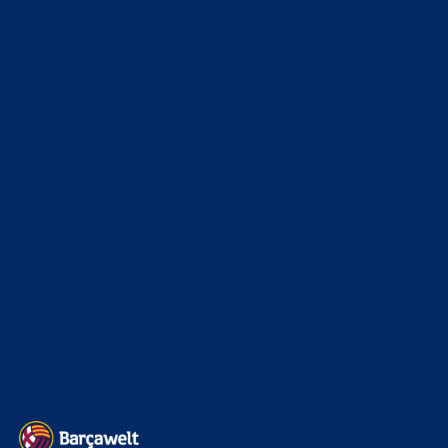
WEITERE KATEGORIEN
News
4692
xTop News
4117
La Liga
3264
Champions League
1112
Interview & PK
888
Sonstiges
675
Kader
626
Transfermarkt
600
Impressum
Datenschutz
Kontakt