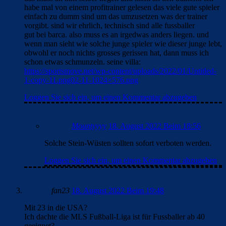
habe mal von einem profitrainer gelesen das viele gute spieler
einfach zu dumm sind um das umzusetzen was der trainer
vorgibt. sind wir ehrlich, technisch sind alle fussballer
gut bei barca. also muss es an irgedwas anders liegen. und
wenn man sieht wie solche junge spieler wie dieser junge lebt,
obwohl er noch nichts grosses gerissen hat, dann muss ich
schon etwas schmunzeln. seine villa:
https://sportsmove.net/wp-content/uploads/2022/01/Untitled-
1-copy-11.png02-11-1024×576.png
Loggen Sie sich ein, um einen Kommentar abzugeben
Mountyyyy
18. August 2022 Beim 18:56
Solche Stein-Wüsten sollten sofort verboten werden.
Loggen Sie sich ein, um einen Kommentar abzugeben
fan23
18. August 2022 Beim 19:48
Mit 23 in die USA?
Ich dachte die MLS Fußball-Liga ist für Fussballer ab 40
geeignet?