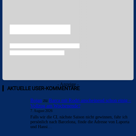
Überspringen
- Anzeige -
AKTUELLE USER-KOMMENTARE
Bojan
zu
Barça mit Rodri anscheinend schon einig –
Vollzug am Wochenende?
7. August 2026
Falls wir die CL nächste Saison nicht gewinnen, fahr ich
persönlich nach Barcelona, finde die Adresse von Laporta
und Hansi…