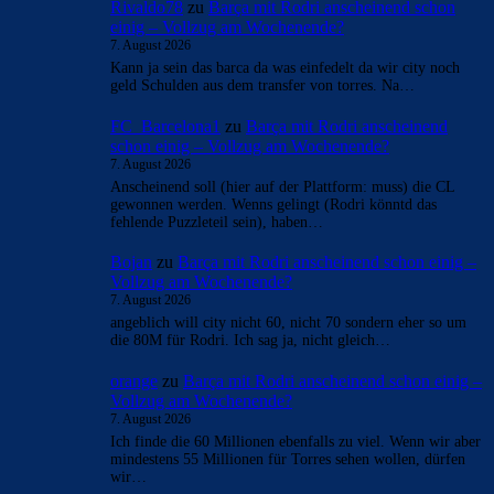
Rivaldo78
zu
Barça mit Rodri anscheinend schon
einig – Vollzug am Wochenende?
7. August 2026
Kann ja sein das barca da was einfedelt da wir city noch
geld Schulden aus dem transfer von torres. Na…
FC_Barcelona1
zu
Barça mit Rodri anscheinend
schon einig – Vollzug am Wochenende?
7. August 2026
Anscheinend soll (hier auf der Plattform: muss) die CL
gewonnen werden. Wenns gelingt (Rodri könntd das
fehlende Puzzleteil sein), haben…
Bojan
zu
Barça mit Rodri anscheinend schon einig –
Vollzug am Wochenende?
7. August 2026
angeblich will city nicht 60, nicht 70 sondern eher so um
die 80M für Rodri. Ich sag ja, nicht gleich…
orange
zu
Barça mit Rodri anscheinend schon einig –
Vollzug am Wochenende?
7. August 2026
Ich finde die 60 Millionen ebenfalls zu viel. Wenn wir aber
mindestens 55 Millionen für Torres sehen wollen, dürfen
wir…