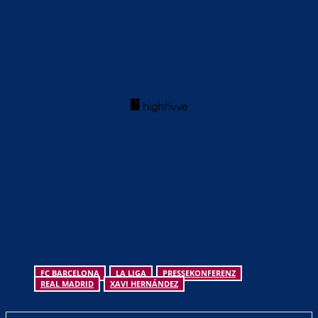
FC BARCELONA
LA LIGA
PRESSEKONFERENZ
REAL MADRID
XAVI HERNÁNDEZ