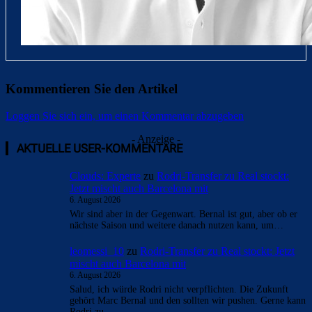
Kommentieren Sie den Artikel
Loggen Sie sich ein, um einen Kommentar abzugeben
- Anzeige -
AKTUELLE USER-KOMMENTARE
Clouds: Experte
zu
Rodri-Transfer zu Real stockt:
Jetzt mischt auch Barcelona mit
6. August 2026
Wir sind aber in der Gegenwart. Bernal ist gut, aber ob er
nächste Saison und weitere danach nutzen kann, um…
leomessi_10
zu
Rodri-Transfer zu Real stockt: Jetzt
mischt auch Barcelona mit
6. August 2026
Salud, ich würde Rodri nicht verpflichten. Die Zukunft
gehört Marc Bernal und den sollten wir pushen. Gerne kann
Rodri zu…