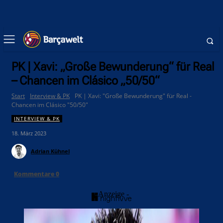
PK | Xavi: „Große Bewunderung“ für Real
– Chancen im Clásico „50/50“
Start
Interview & PK
PK | Xavi: "Große Bewunderung" für Real -
Chancen im Clásico "50/50"
INTERVIEW & PK
18. März 2023
Adrian Kühnel
Kommentare
0
- Anzeige -