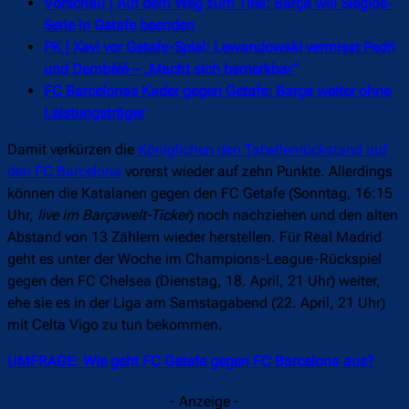
Vorschau | Auf dem Weg zum Titel: Barça will Sieglos-
Serie in Getafe beenden
PK | Xavi vor Getafe-Spiel: Lewandowski vermisst Pedri
und Dembélé – „Macht sich bemerkbar“
FC Barcelonas Kader gegen Getafe: Barça weiter ohne
Leistungsträger
Damit verkürzen die
Königlichen den Tabellenrückstand auf
den FC Barcelona
vorerst wieder auf zehn Punkte. Allerdings
können die Katalanen gegen den FC Getafe (Sonntag, 16:15
Uhr,
live im Barçawelt-Ticker
) noch nachziehen und den alten
Abstand von 13 Zählern wieder herstellen. Für Real Madrid
geht es unter der Woche im Champions-League-Rückspiel
gegen den FC Chelsea (Dienstag, 18. April, 21 Uhr) weiter,
ehe sie es in der Liga am Samstagabend (22. April, 21 Uhr)
mit Celta Vigo zu tun bekommen.
UMFRAGE: Wie geht FC Getafe gegen FC Barcelona aus?
- Anzeige -