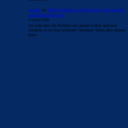
orange
zu
Rodri-Transfer zu Real stockt: Jetzt mischt
auch Barcelona mit
6. August 2026
Ich habe eher ein Problem mit seinem Gehalt und man
munkelt, er sei kein einfacher Charakter. Wenn alles stimmt
kann…
BILDERGALERIEN
Barça zurück im Camp Nou: Der große Comeback-Tag in Bildern
22. November 2025
Heim und auswärts: Das sollen die Trikots von Barça für die Saison
2025/26 sein
6. Januar 2025
WEITERE KATEGORIEN
News
4692
xTop News
4117
La Liga
3264