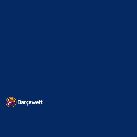
Champions League
1112
Interview & PK
888
Sonstiges
675
Kader
626
Transfermarkt
600
Impressum
Datenschutz
Kontakt