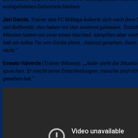
wohlgehütetes Geheimnis bleiben.
Javi Garcia
, Trainer des FC Málaga äußerte sich nach dem
viel Ballbesitz; den haben wir den anderen gelassen. Trotzd
Minuten hatten wir zwar einen Nachteil, kämpften aber weit
hab ein tolles Tor von Gorka (Anm.: Iraizoz) gesehen. Dann
nicht.“
Ernesto Valverde
(Trainer Bilbaos):
„Jeder sieht die Situati
sprechen. Er macht seine Entscheidungen, manche sind rich
gesehen hat.“