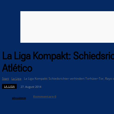
La Liga Kompakt: Schiedsric
Atlético
Start
La Liga
La Liga Kompakt: Schiedsrichter verhindert Torhüter-Tor, Rayo d
LA LIGA
27. August 2014
Kommentare
0
siteadmin