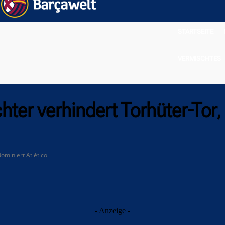
STARTSEITE
VERMISCHTES
hter verhindert Torhüter-Tor,
ominiert Atlético
- Anzeige -