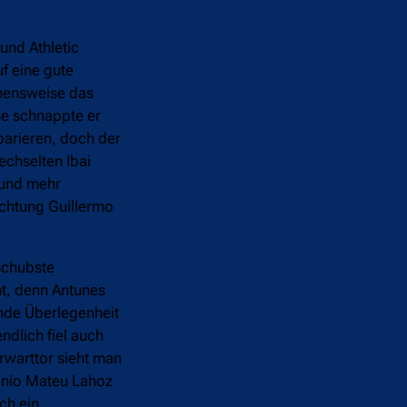
und Athletic
uf eine gute
ehensweise das
se schnappte er
parieren, doch der
echselten Ibai
 und mehr
ichtung Guillermo
schubste
ht, denn Antunes
ende Überlegenheit
dlich fiel auch
orwarttor sieht man
tonio Mateu Lahoz
ch ein