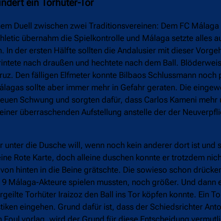
indert ein Torhüter-Tor
einem Duell zwischen zwei Traditionsvereinen: Dem FC Málaga 
Athletic übernahm die Spielkontrolle und Málaga setzte alles a
 In der ersten Hälfte sollten die Andalusier mit dieser Vorg
printete nach draußen und hechtete nach dem Ball. Blöderwei
ruz. Den fälligen Elfmeter konnte Bilbaos Schlussmann noch 
álagas sollte aber immer mehr in Gefahr geraten. Die eingew
euen Schwung und sorgten dafür, dass Carlos Kameni mehr
seiner überraschenden Aufstellung anstelle der der Neuverpfl
 unter die Dusche will, wenn noch kein anderer dort ist und 
ne Rote Karte, doch alleine duschen konnte er trotzdem nic
 von hinten in die Beine grätschte. Die sowieso schon drück
 9 Málaga-Akteure spielen mussten, noch größer. Und dann en
geilte Torhüter Iraizoz den Ball ins Tor köpfen konnte. Ein T
istiken eingehen. Grund dafür ist, dass der Schiedsrichter An
n Foul vorlag, wird der Grund für diese Entscheidung vermutli