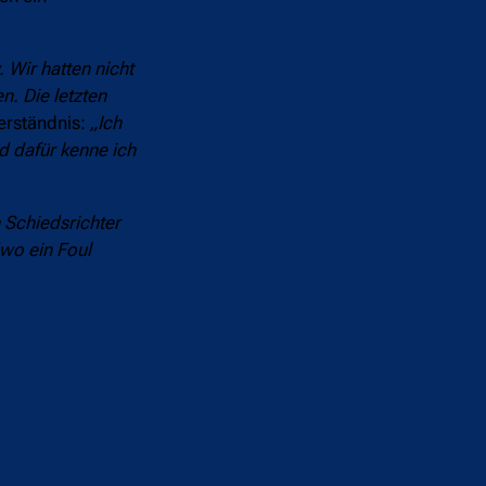
v. Wir hatten nicht
n. Die letzten
erständnis:
„Ich
d dafür kenne ich
n Schiedsrichter
wo ein Foul