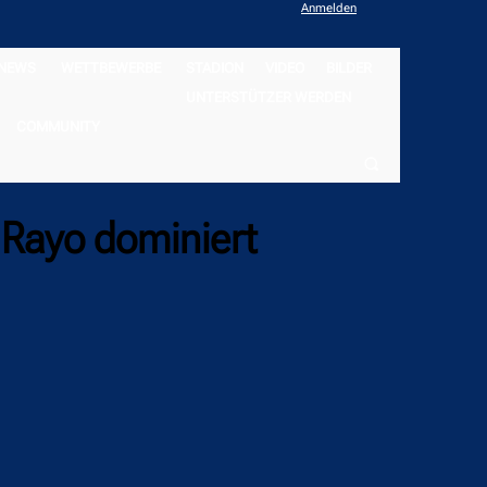
Anmelden
NEWS
WETTBEWERBE
STADION
VIDEO
BILDER
UNTERSTÜTZER WERDEN
COMMUNITY
 Rayo dominiert