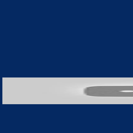
Teilen
F