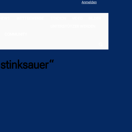
Anmelden
NEWS
WETTBEWERBE
STADION
VIDEO
BILDER
UNTERSTÜTZER WERDEN
COMMUNITY
 stinksauer“