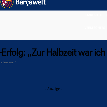
STARTSEITE
VERMISCHTES
Erfolg: „Zur Halbzeit war ich
 stinksauer"
- Anzeige -