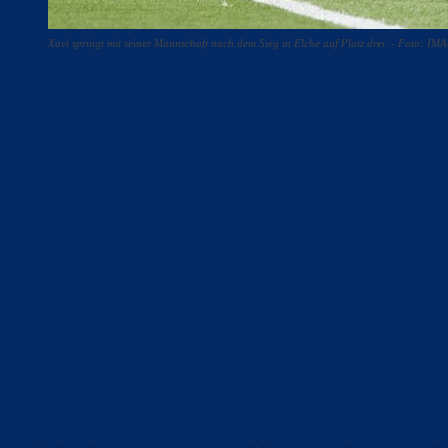
Xavi springt mit seiner Mannschaft nach dem Sieg in Elche auf Platz drei. - Foto: I
Teilen
F