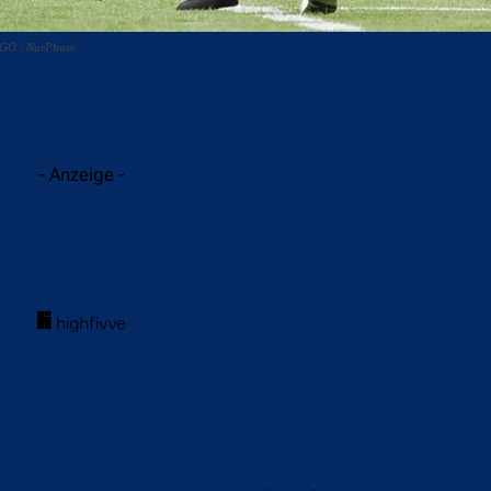
MAGO / NurPhoto
acebook
Twitter
WhatsApp
- Anzeige -