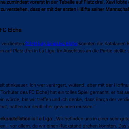
 zumindest vorerst in der Tabelle auf Platz drei. Xavi lobte 
 verstehen, dass er mit der ersten Hälfte seiner Mannschaf
 FC Elche
r verdienten
2:1-Erfolg beim FC Elche
konnten die Katalanen Be
auf Platz drei in La Liga. Im Anschluss an die Partie stellte 
it stinksauer. Ich war verärgert, wütend, aber mit der Hoffnu
orhüter des FC Elche] hat ein tolles Spiel gemacht, er hat s
sein würde, bis wir treffen und ich denke, dass Barça der verdi
hat, hätten wir deutlicher gewinnen müssen.“
konstellation in La Liga:
„Wir befinden uns in einer sehr gut
auen – vor allem, da wir einen Rückstand drehen konnten. Das 