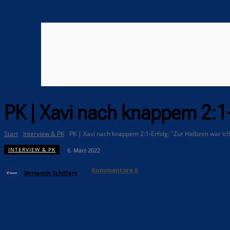
PK | Xavi nach knappem 2:1-
Start
Interview & PK
PK | Xavi nach knappem 2:1-Erfolg: "Zur Halbzeit war ich
INTERVIEW & PK
6. März 2022
Kommentare
0
Benjamin Schiffers