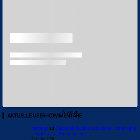
Überspringen
- Anzeige -
AKTUELLE USER-KOMMENTARE
merenge
zu
Barça mit Rodri anscheinend schon einig
– Vollzug am Wochenende?
7. August 2026