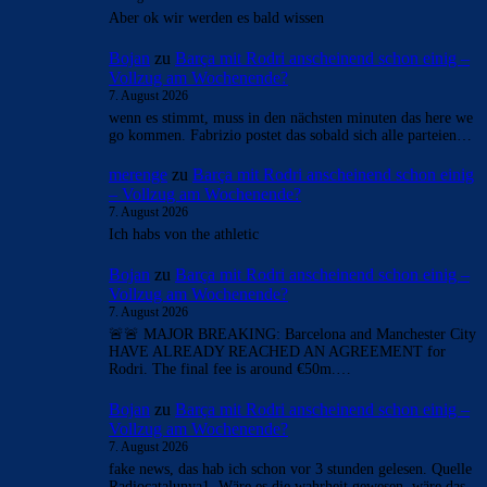
Aber ok wir werden es bald wissen
Bojan
zu
Barça mit Rodri anscheinend schon einig –
Vollzug am Wochenende?
7. August 2026
wenn es stimmt, muss in den nächsten minuten das here we
go kommen. Fabrizio postet das sobald sich alle parteien…
merenge
zu
Barça mit Rodri anscheinend schon einig
– Vollzug am Wochenende?
7. August 2026
Ich habs von the athletic
Bojan
zu
Barça mit Rodri anscheinend schon einig –
Vollzug am Wochenende?
7. August 2026
🚨🚨 MAJOR BREAKING: Barcelona and Manchester City
HAVE ALREADY REACHED AN AGREEMENT for
Rodri. The final fee is around €50m.…
Bojan
zu
Barça mit Rodri anscheinend schon einig –
Vollzug am Wochenende?
7. August 2026
fake news, das hab ich schon vor 3 stunden gelesen. Quelle
Radiocatalunya1. Wäre es die wahrheit gewesen, wäre das