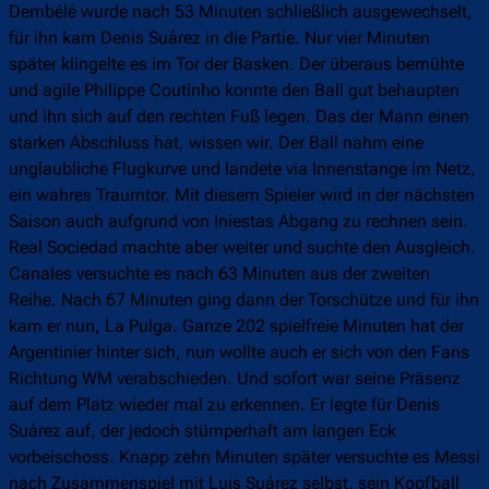
Dembélé wurde nach 53 Minuten schließlich ausgewechselt,
für ihn kam Denis Suárez in die Partie. Nur vier Minuten
später klingelte es im Tor der Basken. Der überaus bemühte
und agile Philippe Coutinho konnte den Ball gut behaupten
und ihn sich auf den rechten Fuß legen. Das der Mann einen
starken Abschluss hat, wissen wir. Der Ball nahm eine
unglaubliche Flugkurve und landete via Innenstange im Netz,
ein wahres Traumtor. Mit diesem Spieler wird in der nächsten
Saison auch aufgrund von Iniestas Abgang zu rechnen sein.
Real Sociedad machte aber weiter und suchte den Ausgleich.
Canales versuchte es nach 63 Minuten aus der zweiten
Reihe. Nach 67 Minuten ging dann der Torschütze und für ihn
kam er nun, La Pulga. Ganze 202 spielfreie Minuten hat der
Argentinier hinter sich, nun wollte auch er sich von den Fans
Richtung WM verabschieden. Und sofort war seine Präsenz
auf dem Platz wieder mal zu erkennen. Er legte für Denis
Suárez auf, der jedoch stümperhaft am langen Eck
vorbeischoss. Knapp zehn Minuten später versuchte es Messi
nach Zusammenspiel mit Luis Suárez selbst, sein Kopfball