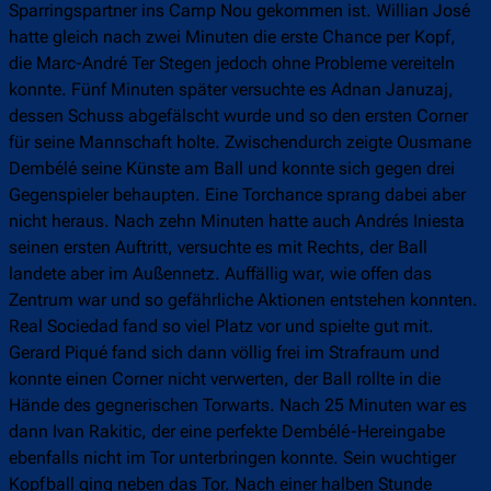
Sparringspartner ins Camp Nou gekommen ist. Willian José
hatte gleich nach zwei Minuten die erste Chance per Kopf,
die Marc-André Ter Stegen jedoch ohne Probleme vereiteln
konnte. Fünf Minuten später versuchte es Adnan Januzaj,
dessen Schuss abgefälscht wurde und so den ersten Corner
für seine Mannschaft holte. Zwischendurch zeigte Ousmane
Dembélé seine Künste am Ball und konnte sich gegen drei
Gegenspieler behaupten. Eine Torchance sprang dabei aber
nicht heraus. Nach zehn Minuten hatte auch Andrés Iniesta
seinen ersten Auftritt, versuchte es mit Rechts, der Ball
landete aber im Außennetz. Auffällig war, wie offen das
Zentrum war und so gefährliche Aktionen entstehen konnten.
Real Sociedad fand so viel Platz vor und spielte gut mit.
Gerard Piqué fand sich dann völlig frei im Strafraum und
konnte einen Corner nicht verwerten, der Ball rollte in die
Hände des gegnerischen Torwarts. Nach 25 Minuten war es
dann Ivan Rakitic, der eine perfekte Dembélé-Hereingabe
ebenfalls nicht im Tor unterbringen konnte. Sein wuchtiger
Kopfball ging neben das Tor. Nach einer halben Stunde