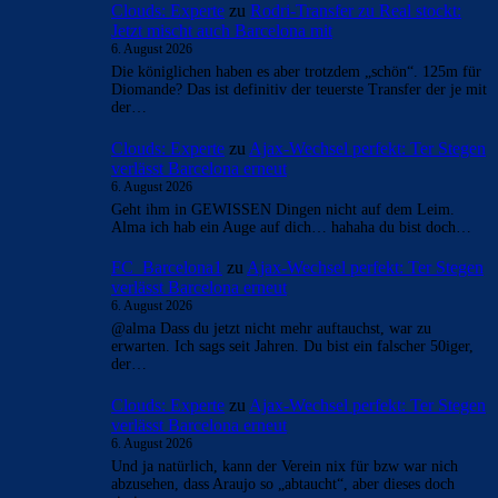
Clouds: Experte
zu
Rodri-Transfer zu Real stockt:
Jetzt mischt auch Barcelona mit
6. August 2026
Die königlichen haben es aber trotzdem „schön“. 125m für
Diomande? Das ist definitiv der teuerste Transfer der je mit
der…
Clouds: Experte
zu
Ajax-Wechsel perfekt: Ter Stegen
verlässt Barcelona erneut
6. August 2026
Geht ihm in GEWISSEN Dingen nicht auf dem Leim.
Alma ich hab ein Auge auf dich… hahaha du bist doch…
FC_Barcelona1
zu
Ajax-Wechsel perfekt: Ter Stegen
verlässt Barcelona erneut
6. August 2026
@alma Dass du jetzt nicht mehr auftauchst, war zu
erwarten. Ich sags seit Jahren. Du bist ein falscher 50iger,
der…
Clouds: Experte
zu
Ajax-Wechsel perfekt: Ter Stegen
verlässt Barcelona erneut
6. August 2026
Und ja natürlich, kann der Verein nix für bzw war nich
abzusehen, dass Araujo so „abtaucht“, aber dieses doch