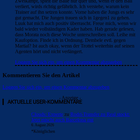
Zweikampf, spielt die Bälle nur quer und, wenn er den Ball
verliert, wirds richtig gefährlich. Ich verstehe, warum kein
Trainer auf ihn setzen konnte. Vorne haben die Jungs es sehr
gut gemacht. Die Jungen trauen sich in 1gegen1 zu gehen.
Luuk hat mich auch positiv überrascht. Freue mich, wenn wir
bald wieder vollständigen Kader haben. Hab gerade gelesen,
dass Morata noch diese Woche unterschreiben soll. Leihe mit
Kaufoption. Finde ich in Ordnung. Dembele evtl. gegen
Martial? Ist auch okay, wenn der Trottel weiterhin auf seinen
Agenten hört und nicht verlängert.
Loggen Sie sich ein, um einen Kommentar abzugeben
Kommentieren Sie den Artikel
Loggen Sie sich ein, um einen Kommentar abzugeben
- Anzeige -
AKTUELLE USER-KOMMENTARE
Clouds: Experte
zu
Rodri-Transfer zu Real stockt:
Jetzt mischt auch Barcelona mit
6. August 2026
*Königlichen