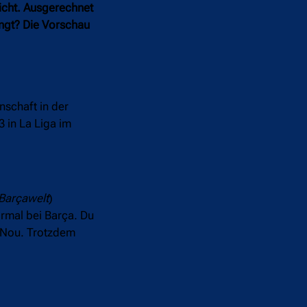
licht. Ausgerechnet
ngt? Die Vorschau
nschaft in der
3 in La Liga im
 Barçawelt
)
rmal bei Barça. Du
p Nou. Trotzdem