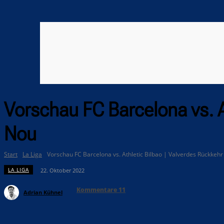
Vorschau FC Barcelona vs. A
Nou
Start
La Liga
Vorschau FC Barcelona vs. Athletic Bilbao | Valverdes Rückkeh
LA LIGA
22. Oktober 2022
Kommentare
11
Adrian Kühnel