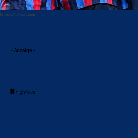
hutterstock, Pressinphoto
acebook
Twitter
WhatsApp
- Anzeige -