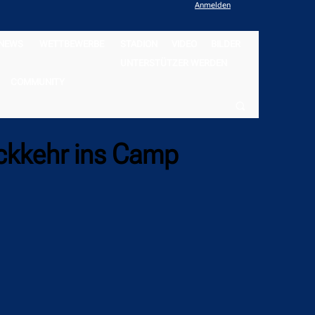
Anmelden
NEWS
WETTBEWERBE
STADION
VIDEO
BILDER
UNTERSTÜTZER WERDEN
COMMUNITY
ückkehr ins Camp