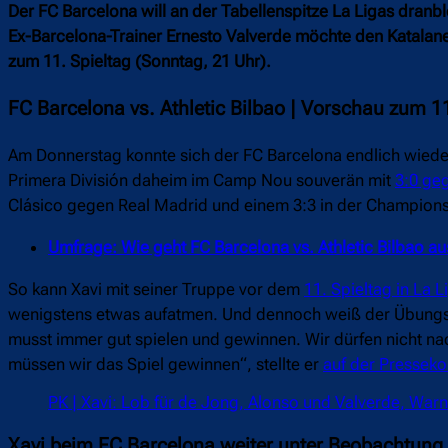
Der FC Barcelona will an der Tabellenspitze La Ligas dranble
Ex-Barcelona-Trainer Ernesto Valverde möchte den Katalan
zum 11. Spieltag (Sonntag, 21 Uhr).
FC Barcelona vs. Athletic Bilbao | Vorschau zum 11
Am Donnerstag konnte sich der FC Barcelona endlich wieder
Primera División daheim im Camp Nou souverän mit
3:0 geg
Clásico gegen Real Madrid und einem 3:3 in der Champions
Umfrage: Wie geht FC Barcelona vs. Athletic Bilbao a
So kann Xavi mit seiner Truppe vor dem
11. Spieltag in La L
wenigstens etwas aufatmen. Und dennoch weiß der Übungslei
musst immer gut spielen und gewinnen. Wir dürfen nicht n
müssen wir das Spiel gewinnen“, stellte er
auf der Pressek
PK | Xavi: Lob für de Jong, Alonso und Valverde, Warn
Xavi beim FC Barcelona weiter unter Beobachtung