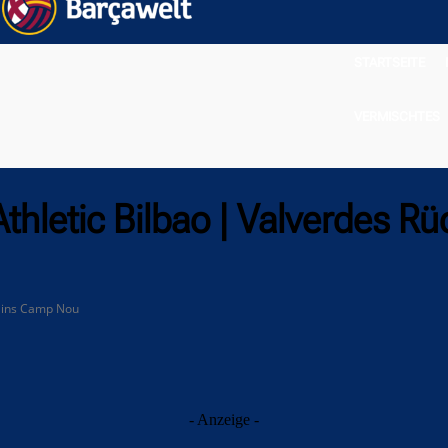
STARTSEITE
VERMISCHTES
thletic Bilbao | Valverdes R
r ins Camp Nou
- Anzeige -