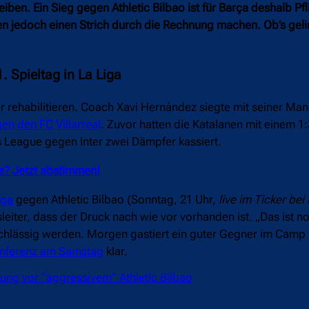
iben. Ein Sieg gegen Athletic Bilbao ist für Barça deshalb Pf
en jedoch einen Strich durch die Rechnung machen. Ob’s geli
. Spieltag in La Liga
 rehabilitieren. Coach Xavi Hernández siegte mit seiner Man
en den FC Villarreal
. Zuvor hatten die Katalanen mit einem 1:
 League gegen Inter zwei Dämpfer kassiert.
us? Jetzt abstimmen!
iga
gegen Athletic Bilbao (Sonntag, 21 Uhr,
live im Ticker bei
ter, dass der Druck nach wie vor vorhanden ist. „Das ist no
achlässig werden. Morgen gastiert ein guter Gegner im Cam
onferenz am Samstag
klar.
ung vor “aggressivem” Athletic Bilbao