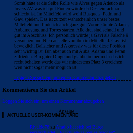
Somit hätte er die Selbe Rolle wie Alves gegen Atletico als
Invers AV was ich gut Finden würde da Dest einfach zu
schlecht ist. Im Mittelfeld wird wohl Busquets, Pedri und
Gavi spielen. Das ist zurzeit wahrscheinlich unser bestes
Mittelfeld und finde ich auch ganz gut. Vorne könnte Adama,
Aubameyang und Torres starten. Alle drei sind schnell und
gut im Abschluss. Ich persönlich würde ja Gavi als Falsche 9
versuchen und Nico anstelle von ihm im Mittelfeld. Gavi ist
beweglich, Ballsicher und Aggressiv was für diese Position
sehr wichtig ist. Bin aber auch mit Auba, Adama und Feran
zufrieden. Bin guter Dinge und glaube immer mehr das ich
recht behalten werde das wir mindestens Platz 3 erreichen
wen nicht sogar mehr möglich ist
Loggen Sie sich ein, um einen Kommentar abzugeben
Kommentieren Sie den Artikel
Loggen Sie sich ein, um einen Kommentar abzugeben
- Anzeige -
AKTUELLE USER-KOMMENTARE
Rivaldo78
zu
Araújo hat sich bei Barça
verabschiedet: „Er will etwas Neues machen“