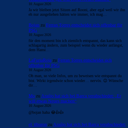
10. August 2026
Ja wir bleiben jetzt Sitzen auf Rooni, aber egal weil wir ihn
eh nur ausgeliehen hätten wie immer, ich mag…
Bojan
zu
Ferran Torres entscheidet sich offenbar für
PSG
10. August 2026
für den moment bin ich ziemlich entspannt, das kann sich
schlagartig ändern, zum beispiel wenn du wieder anfängst,
dem Hansi…
LaFuriaRoja
zu
Ferran Torres entscheidet sich
offenbar für PSG
10. August 2026
Oh man, so viele Infos, um zu beweisen wie entspannt du
bist. Wirkt irgendwie schon wieder… nervös. 😉 Wünsche
dir…
Mo
zu
Araújo hat sich bei Barça verabschiedet: „Er
will etwas Neues machen“
10. August 2026
@bojan haha 😂👍👍
el_tiburon
zu
Araújo hat sich bei Barça verabschiedet: