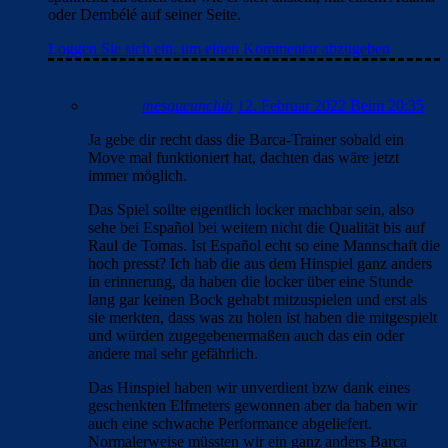
oder Dembélé auf seiner Seite.
Loggen Sie sich ein, um einen Kommentar abzugeben
mesqueunclub
12. Februar 2022 Beim 20:35
Ja gebe dir recht dass die Barca-Trainer sobald ein
Move mal funktioniert hat, dachten das wäre jetzt
immer möglich.
Das Spiel sollte eigentlich locker machbar sein, also
sehe bei Español bei weitem nicht die Qualität bis auf
Raul de Tomas. Ist Español echt so eine Mannschaft die
hoch presst? Ich hab die aus dem Hinspiel ganz anders
in erinnerung, da haben die locker über eine Stunde
lang gar keinen Bock gehabt mitzuspielen und erst als
sie merkten, dass was zu holen ist haben die mitgespielt
und würden zugegebenermaßen auch das ein oder
andere mal sehr gefährlich.
Das Hinspiel haben wir unverdient bzw dank eines
geschenkten Elfmeters gewonnen aber da haben wir
auch eine schwache Performance abgeliefert.
Normalerweise müssten wir ein ganz anders Barca