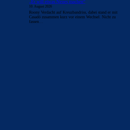
„Er will etwas Neues machen“
10. August 2026
Roony Verdacht auf Kreuzbandriss, dabei stand er mit
Casadó zusammen kurz vor einem Wechsel. Nicht zu
fassen…
BILDERGALERIEN
Barça zurück im Camp Nou: Der große Comeback-Tag in Bildern
22. November 2025
Heim und auswärts: Das sollen die Trikots von Barça für die Saison
2025/26 sein
6. Januar 2025
WEITERE KATEGORIEN
News
4699
xTop News
4126
La Liga
3264
Champions League
1112
Interview & PK
888