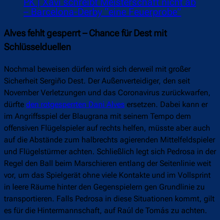
PK | Xavi schreibt Meisterschaft nicht ab
– Barcelona-Derby “eine Feuerprobe”
Alves fehlt gesperrt – Chance für Dest mit
Schlüsselduellen
Nochmal beweisen dürfen wird sich derweil mit großer
Sicherheit Sergiño Dest. Der Außenverteidiger, den seit
November Verletzungen und das Coronavirus zurückwarfen,
dürfte
den rotgesperrten Dani Alves
ersetzen. Dabei kann er
im Angriffsspiel der Blaugrana mit seinem Tempo dem
offensiven Flügelspieler auf rechts helfen, müsste aber auch
auf die Abstände zum halbrechts agierenden Mittelfeldspieler
und Flügelstürmer achten. Schließlich legt sich Pedrosa in der
Regel den Ball beim Marschieren entlang der Seitenlinie weit
vor, um das Spielgerät ohne viele Kontakte und im Vollsprint
in leere Räume hinter den Gegenspielern gen Grundlinie zu
transportieren. Falls Pedrosa in diese Situationen kommt, gilt
es für die Hintermannschaft, auf Raúl de Tomás zu achten.