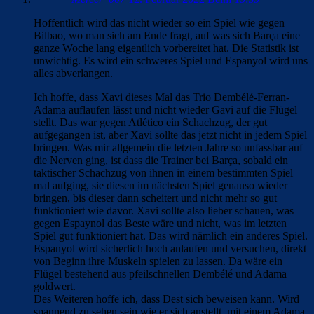
Hoffentlich wird das nicht wieder so ein Spiel wie gegen
Bilbao, wo man sich am Ende fragt, auf was sich Barça eine
ganze Woche lang eigentlich vorbereitet hat. Die Statistik ist
unwichtig. Es wird ein schweres Spiel und Espanyol wird uns
alles abverlangen.
Ich hoffe, dass Xavi dieses Mal das Trio Dembélé-Ferran-
Adama auflaufen lässt und nicht wieder Gavi auf die Flügel
stellt. Das war gegen Atlético ein Schachzug, der gut
aufgegangen ist, aber Xavi sollte das jetzt nicht in jedem Spiel
bringen. Was mir allgemein die letzten Jahre so unfassbar auf
die Nerven ging, ist dass die Trainer bei Barça, sobald ein
taktischer Schachzug von ihnen in einem bestimmten Spiel
mal aufging, sie diesen im nächsten Spiel genauso wieder
bringen, bis dieser dann scheitert und nicht mehr so gut
funktioniert wie davor. Xavi sollte also lieber schauen, was
gegen Espaynol das Beste wäre und nicht, was im letzten
Spiel gut funktioniert hat. Das wird nämlich ein anderes Spiel.
Espanyol wird sicherlich hoch anlaufen und versuchen, direkt
von Beginn ihre Muskeln spielen zu lassen. Da wäre ein
Flügel bestehend aus pfeilschnellen Dembélé und Adama
goldwert.
Des Weiteren hoffe ich, dass Dest sich beweisen kann. Wird
spannend zu sehen sein wie er sich anstellt, mit einem Adama