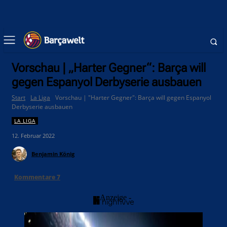
Vorschau | „Harter Gegner“: Barça will
gegen Espanyol Derbyserie ausbauen
Start
La Liga
Vorschau | "Harter Gegner": Barça will gegen Espanyol
Derbyserie ausbauen
LA LIGA
12. Februar 2022
Benjamin König
Kommentare
7
- Anzeige -