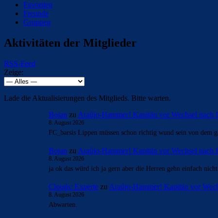
Favoriten
Freunde
Gruppen
Aktivitäten der Mitglieder
RSS-Feed
Zeige:
Lade die Aktualisierungen des Mitglieds. Bitte warten.
Bojan
zu
Araújo-Hammer! Kapitän vor Wechsel nach 
8. August 2026
FC_barsis Lippen müssen schon richtig wund sein von dem ga
Bojan
zu
Araújo-Hammer! Kapitän vor Wechsel nach 
8. August 2026
ja ok das würd ich ja gern aber die Herren gehn einfach nich
Clouds: Experte
zu
Araújo-Hammer! Kapitän vor Wech
8. August 2026
Abwarten.