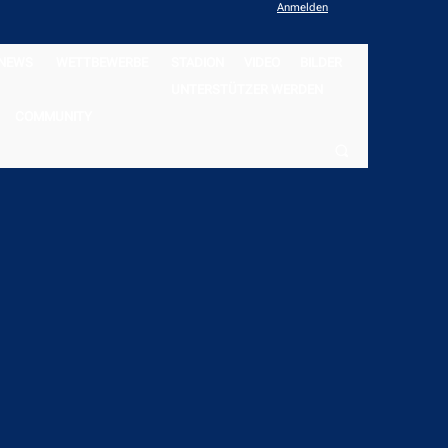
Anmelden
NEWS
WETTBEWERBE
STADION
VIDEO
BILDER
UNTERSTÜTZER WERDEN
COMMUNITY