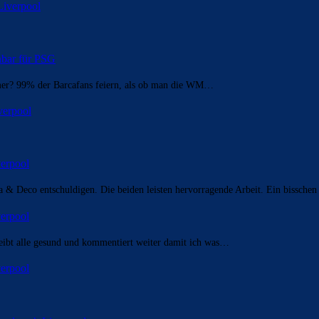
Liverpool
enbar für PSG
mer? 99% der Barcafans feiern, als ob man die WM…
verpool
erpool
a & Deco entschuldigen. Die beiden leisten hervorragende Arbeit. Ein bisschen
erpool
bleibt alle gesund und kommentiert weiter damit ich was…
erpool