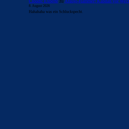
Clouds: Experte
zu
Araújo-Hammer! Kapitän vor Wech
8. August 2026
Hahahaha was ein Schluckspecht.
BILDERGALERIEN
Barça zurück im Camp Nou: Der große Comeback-Tag in Bi
22. November 2025
Heim und auswärts: Das sollen die Trikots von Barça für die
6. Januar 2025
WEITERE KATEGORIEN
News
4695
xTop News
4121
La Liga
3264
Champions League
1112
Interview & PK
888
Sonstiges
675
Kader
626