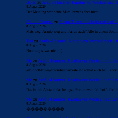
Bojan
zu
Araújo-Hammer! Kapitän vor Wechsel nach 
8. August 2026
Der Meinung war deine Mum letztens aber nicht...
Clouds: Experte
zu
Ferran Torres entscheidet sich off
8. August 2026
Mats weg, Araujo weg und Ferran auch? Alle in einem Som
Tini
zu
Araújo-Hammer! Kapitän vor Wechsel nach Li
8. August 2026
Nooo sag sowas nicht :(
Mo
zu
Araújo-Hammer! Kapitän vor Wechsel nach Liv
8. August 2026
@dinho84culer@cloudsistderbeste ihr solltet euch bei Laport
Mo
zu
Araújo-Hammer! Kapitän vor Wechsel nach Liv
8. August 2026
Das ist mit Abstand das lustigste Forum ever. Ich hoffe ihr 
Mo
zu
Araújo-Hammer! Kapitän vor Wechsel nach Liv
8. August 2026
😂😂😂😂😂😂😂😂😂