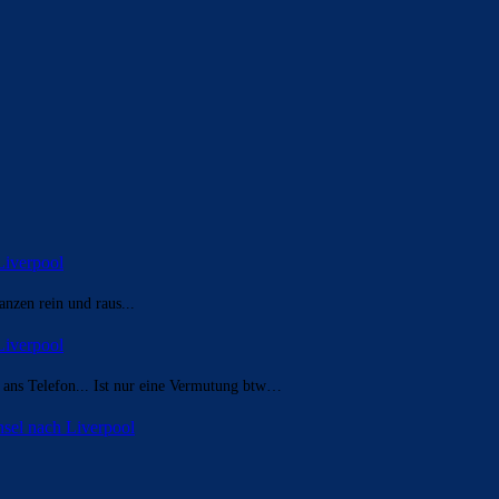
Liverpool
nzen rein und raus...
Liverpool
t ans Telefon... Ist nur eine Vermutung btw…
sel nach Liverpool