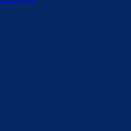
sel nach Liverpool
ldern
 Saison 2025/26 sein