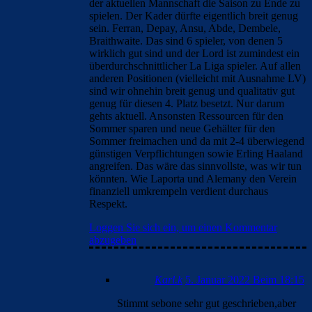
der aktuellen Mannschaft die Saison zu Ende zu
spielen. Der Kader dürfte eigentlich breit genug
sein. Ferran, Depay, Ansu, Abde, Dembele,
Braithwaite. Das sind 6 spieler, von denen 5
wirklich gut sind und der Lord ist zumindest ein
überdurchschnittlicher La Liga spieler. Auf allen
anderen Positionen (vielleicht mit Ausnahme LV)
sind wir ohnehin breit genug und qualitativ gut
genug für diesen 4. Platz besetzt. Nur darum
gehts aktuell. Ansonsten Ressourcen für den
Sommer sparen und neue Gehälter für den
Sommer freimachen und da mit 2-4 überwiegend
günstigen Verpflichtungen sowie Erling Haaland
angreifen. Das wäre das sinnvollste, was wir tun
könnten. Wie Laporta und Alemany den Verein
finanziell umkrempeln verdient durchaus
Respekt.
Loggen Sie sich ein, um einen Kommentar
abzugeben
Karl.k
5. Januar 2022 Beim 18:15
Stimmt sebone sehr gut geschrieben,aber