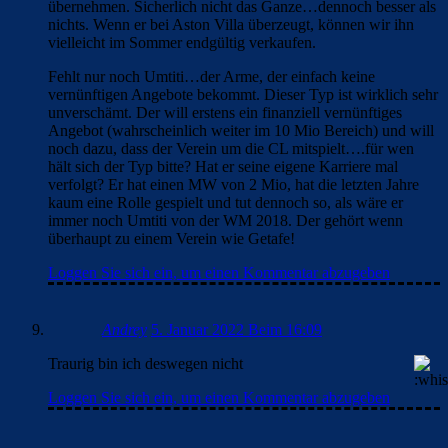
übernehmen. Sicherlich nicht das Ganze…dennoch besser als
nichts. Wenn er bei Aston Villa überzeugt, können wir ihn
vielleicht im Sommer endgültig verkaufen.
Fehlt nur noch Umtiti…der Arme, der einfach keine
vernünftigen Angebote bekommt. Dieser Typ ist wirklich sehr
unverschämt. Der will erstens ein finanziell vernünftiges
Angebot (wahrscheinlich weiter im 10 Mio Bereich) und will
noch dazu, dass der Verein um die CL mitspielt….für wen
hält sich der Typ bitte? Hat er seine eigene Karriere mal
verfolgt? Er hat einen MW von 2 Mio, hat die letzten Jahre
kaum eine Rolle gespielt und tut dennoch so, als wäre er
immer noch Umtiti von der WM 2018. Der gehört wenn
überhaupt zu einem Verein wie Getafe!
Loggen Sie sich ein, um einen Kommentar abzugeben
Andrey
5. Januar 2022 Beim 16:09
Traurig bin ich deswegen nicht
Loggen Sie sich ein, um einen Kommentar abzugeben