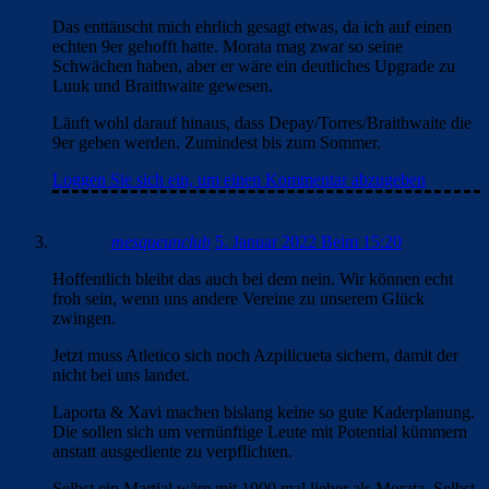
Das enttäuscht mich ehrlich gesagt etwas, da ich auf einen
echten 9er gehofft hatte. Morata mag zwar so seine
Schwächen haben, aber er wäre ein deutliches Upgrade zu
Luuk und Braithwaite gewesen.
Läuft wohl darauf hinaus, dass Depay/Torres/Braithwaite die
9er geben werden. Zumindest bis zum Sommer.
Loggen Sie sich ein, um einen Kommentar abzugeben
mesqueunclub
5. Januar 2022 Beim 15:20
Hoffentlich bleibt das auch bei dem nein. Wir können echt
froh sein, wenn uns andere Vereine zu unserem Glück
zwingen.
Jetzt muss Atletico sich noch Azpilicueta sichern, damit der
nicht bei uns landet.
Laporta & Xavi machen bislang keine so gute Kaderplanung.
Die sollen sich um vernünftige Leute mit Potential kümmern
anstatt ausgediente zu verpflichten.
Selbst ein Martial wäre mit 1000 mal lieber als Morata. Selbst