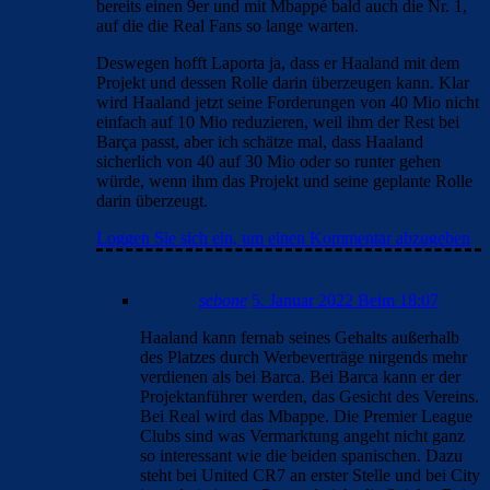
bereits einen 9er und mit Mbappé bald auch die Nr. 1,
auf die die Real Fans so lange warten.
Deswegen hofft Laporta ja, dass er Haaland mit dem
Projekt und dessen Rolle darin überzeugen kann. Klar
wird Haaland jetzt seine Forderungen von 40 Mio nicht
einfach auf 10 Mio reduzieren, weil ihm der Rest bei
Barça passt, aber ich schätze mal, dass Haaland
sicherlich von 40 auf 30 Mio oder so runter gehen
würde, wenn ihm das Projekt und seine geplante Rolle
darin überzeugt.
Loggen Sie sich ein, um einen Kommentar abzugeben
sebone
5. Januar 2022 Beim 18:07
Haaland kann fernab seines Gehalts außerhalb
des Platzes durch Werbeverträge nirgends mehr
verdienen als bei Barca. Bei Barca kann er der
Projektanführer werden, das Gesicht des Vereins.
Bei Real wird das Mbappe. Die Premier League
Clubs sind was Vermarktung angeht nicht ganz
so interessant wie die beiden spanischen. Dazu
steht bei United CR7 an erster Stelle und bei City