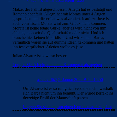
knedull
5. Januar 2022 Beim 15:22
Matze, der Fall ist abgeschlossen. Allegri hat es bestätigt und
Romano ebenfalls. Allegri hat mit Morata unter 4 Augen
gesprochen und dieser hat was akzeptiert. Icardi zu Juve ist
auch vom Tisch. Morata wird zum Glück nicht kommen.
Morata ist keine totale Gurke, aber es wird nicht von ihm
abhängen ob wir die Quali schaffen oder nicht. Und ich
brauche hier keinen Madridista. Und wir kennen Barca,
vermutlich wären sie auf dumme Ideen gekommen und hätten
ihn fest verpflichtet. Atletico wollte es ja so.
Julian Alvarez ist sowieso besser.
Loggen Sie sich ein, um einen Kommentar abzugeben
Mercer_007
5. Januar 2022 Beim 15:50
Um Alvarez ist es so ruhig..ich verstehe nicht, weshalb
sich Barça nicht um ihn bemüht. Der würde perfekt ins
derzeitige Profil der Mannschaft passen.
Loggen Sie sich ein, um einen Kommentar abzugeben