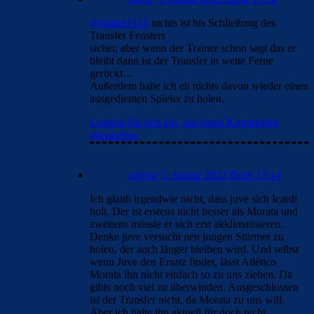
@matze1515
nichts ist bis Schließung des
Transfer Fensters
sicher, aber wenn der Trainer schon sagt das er
bleibt dann ist der Transfer in weite Ferne
gerückt…
Außerdem halte ich eh nichts davon wieder einen
ausgedienten Spieler zu holen.
Loggen Sie sich ein, um einen Kommentar
abzugeben
sebone
5. Januar 2022 Beim 15:14
Ich glaub irgendwie nicht, dass juve sich Icardi
holt. Der ist erstens nicht besser als Morata und
zweitens müsste er sich erst akklimatisieren.
Denke juve versucht nen jungen Stürmer zu
holen, der auch länger bleiben wird. Und selbst
wenn Juve den Ersatz findet, lässt Atlético
Morata ihn nicht einfach so zu uns ziehen. Da
gibts noch viel zu überwinden. Ausgeschlossen
ist der Transfer nicht, da Morata zu uns will.
Aber ich halte ihn aktuell für doch recht