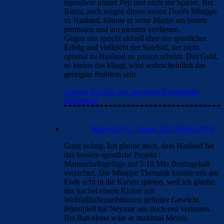
irgendwie immer Pep und nicht die Spieler. Bei
Barca, auch wegen dieses neuen Duells Mbappe
vs Haaland, könnte er seine Marke am besten
promoten und am meisten verdienen.
Gegen uns spricht aktuell eher der sportlicher
Erfolg und vielleicht der Spielstil, der nicht
optimal zu Haaland zu passen scheint. Das Geld,
so kurios das klingt, wird wahrscheinlich das
geringste Problem sein.
Loggen Sie sich ein, um einen Kommentar
abzugeben
Matze1515
5. Januar 2022 Beim 18:10
Ganz richtig. Ich glaube auch, dass Haaland für
das bessere sportliche Projekt /
Mannschaftsgefüge auf 5-10 Mio Bruttogehalt
verzichtet. Die Mbappe Thematik könnte uns am
Ende echt in die Karten spielen, weil ich glaube
das hat bei einem Kicker mit
Weltfußballerambitionen definitiv Gewicht.
Prinzipiell hat Neymar uns doch erst verlassen.
Bei Barcelona wäre er maximal Messis