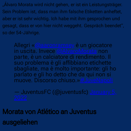
„Álvaro Morata wird nicht gehen, er ist ein Leistungsträger.
Sein Problem ist, dass man ihm falsche Etiketten anheftet,
aber er ist sehr wichtig. Ich habe mit ihm gesprochen und
gesagt, dass er von hier nicht weggeht. Gespräch beendet“,
so der 54-Jährige.
Allegri «
@aaronramsey
è un giocatore
in uscita. Invece
@AlvaroMorata
non
parte, è un calciatore di rendimento. Il
suo problema è gli affibbiano etichette
sbagliate, ma è molto importante: gli ho
parlato e gli ho detto che da qui non si
muove. Discorso chiuso.»
#JuveNapoli
— JuventusFC (@juventusfc)
January 5,
2022
Morata von Atlético an Juventus
ausgeliehen