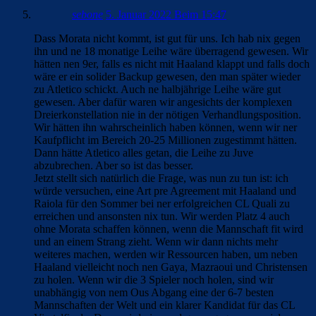
sebone
5. Januar 2022 Beim 15:47
Dass Morata nicht kommt, ist gut für uns. Ich hab nix gegen
ihn und ne 18 monatige Leihe wäre überragend gewesen. Wir
hätten nen 9er, falls es nicht mit Haaland klappt und falls doch
wäre er ein solider Backup gewesen, den man später wieder
zu Atletico schickt. Auch ne halbjährige Leihe wäre gut
gewesen. Aber dafür waren wir angesichts der komplexen
Dreierkonstellation nie in der nötigen Verhandlungsposition.
Wir hätten ihn wahrscheinlich haben können, wenn wir ner
Kaufpflicht im Bereich 20-25 Millionen zugestimmt hätten.
Dann hätte Atletico alles getan, die Leihe zu Juve
abzubrechen. Aber so ist das besser.
Jetzt stellt sich natürlich die Frage, was nun zu tun ist: ich
würde versuchen, eine Art pre Agreement mit Haaland und
Raiola für den Sommer bei ner erfolgreichen CL Quali zu
erreichen und ansonsten nix tun. Wir werden Platz 4 auch
ohne Morata schaffen können, wenn die Mannschaft fit wird
und an einem Strang zieht. Wenn wir dann nichts mehr
weiteres machen, werden wir Ressourcen haben, um neben
Haaland vielleicht noch nen Gaya, Mazraoui und Christensen
zu holen. Wenn wir die 3 Spieler noch holen, sind wir
unabhängig von nem Ous Abgang eine der 6-7 besten
Mannschaften der Welt und ein klarer Kandidat für das CL