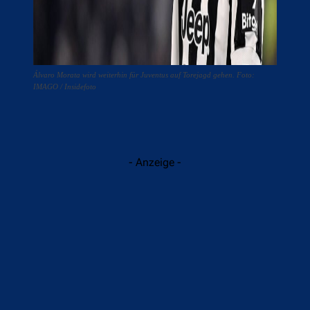
Álvaro Morata wird weiterhin für Juventus auf Torejagd gehen. Foto:
IMAGO / Insidefoto
- Anzeige -