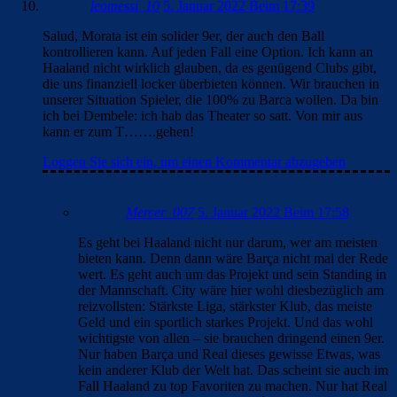
leomessi_10
5. Januar 2022 Beim 17:39
Salud, Morata ist ein solider 9er, der auch den Ball
kontrollieren kann. Auf jeden Fall eine Option. Ich kann an
Haaland nicht wirklich glauben, da es genügend Clubs gibt,
die uns finanziell locker überbieten können. Wir brauchen in
unserer Situation Spieler, die 100% zu Barca wollen. Da bin
ich bei Dembele: ich hab das Theater so satt. Von mir aus
kann er zum T…….gehen!
Loggen Sie sich ein, um einen Kommentar abzugeben
Mercer_007
5. Januar 2022 Beim 17:58
Es geht bei Haaland nicht nur darum, wer am meisten
bieten kann. Denn dann wäre Barça nicht mal der Rede
wert. Es geht auch um das Projekt und sein Standing in
der Mannschaft. City wäre hier wohl diesbezüglich am
reizvollsten: Stärkste Liga, stärkster Klub, das meiste
Geld und ein sportlich starkes Projekt. Und das wohl
wichtigste von allen – sie brauchen dringend einen 9er.
Nur haben Barça und Real dieses gewisse Etwas, was
kein anderer Klub der Welt hat. Das scheint sie auch im
Fall Haaland zu top Favoriten zu machen. Nur hat Real