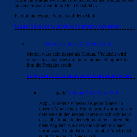
an Cavani war man dran. Der Typ ist 34…
Es gibt interessante Namen auf dem Markt.
Loggen Sie sich ein, um einen Kommentar abzugeben
knedull
5. Januar 2022 Beim 15:24
Martial wäre echt besser als Morata. Vielleicht wird
man sich als nächstes um ihn bemühen. Rangnick hat
ihm die Freigabe erteilt.
Loggen Sie sich ein, um einen Kommentar abzugeben
acule
5. Januar 2022 Beim 15:30
Azpi. Ist defensiv besser als jeder Spieler in
unserer Mannschaft. Ein mitgrund warum unsere
defensive in den letzten Jahren so schlecht ist ist
dass alba hinten leider seit mehreren Jahren eine
niete ist gleich wie dest, die können nur nach
vorne was. Araujo ist sehr stark aber (noch) nicht
so gut wie der CL Sieger azpi