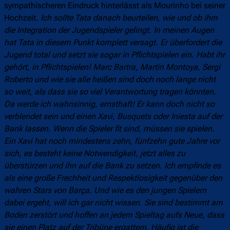
sympathischeren Eindruck hinterlässt als Mourinho bei seiner
Hochzeit.
Ich sollte Tata danach beurteilen, wie und ob ihm
die Integration der Jugendspieler gelingt. In meinen Augen
hat Tata in diesem Punkt komplett versagt. Er überfordert die
Jugend total und setzt sie sogar in Pflichtspielen ein. Habt ihr
gehört, in Pflichtspielen! Marc Bartra, Martín Montoya, Sergi
Roberto und wie sie alle heißen sind doch noch lange nicht
so weit, als dass sie so viel Verantwortung tragen könnten.
Da werde ich wahnsinnig, ernsthaft! Er kann doch nicht so
verblendet sein und einen Xavi, Busquets oder Iniesta auf der
Bank lassen. Wenn die Spieler fit sind, müssen sie spielen.
Ein Xavi hat noch mindestens zehn, fünfzehn gute Jahre vor
sich, es besteht keine Notwendigkeit, jetzt alles zu
überstürzen und ihn auf die Bank zu setzen. Ich empfinde es
als eine große Frechheit und Respektlosigkeit gegenüber den
wahren Stars von Barça. Und wie es den jungen Spielern
dabei ergeht, will ich gar nicht wissen. Sie sind bestimmt am
Boden zerstört und hoffen an jedem Spieltag aufs Neue, dass
sie einen Platz auf der Tribüne ergattern. Häufig ist die