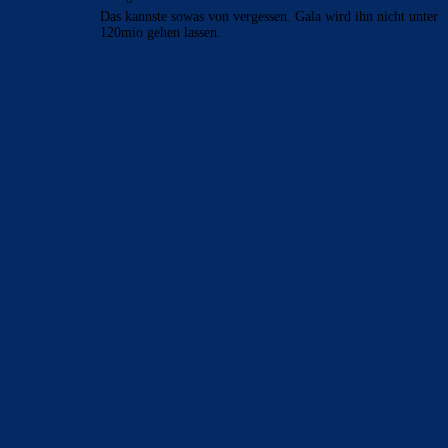
Das kannste sowas von vergessen. Gala wird ihn nicht unter
120mio gehen lassen.
BILDERGALERIEN
Barça zurück im Camp Nou: Der große Comeback-Tag in Bildern
22. November 2025
Heim und auswärts: Das sollen die Trikots von Barça für die Saison
2025/26 sein
6. Januar 2025
WEITERE KATEGORIEN
News
4692
xTop News
4117
La Liga
3264
Champions League
1112
Interview & PK
888
Sonstiges
675