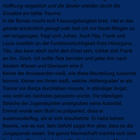
Hoffnung vergeblich und die Spieler erleiden durch die
Einsätze ein tiefes Trauma.
In der Runde macht sich Fassungslosigkeit breit.
Hat er das
gerade tatsächlich gesagt oder hab ich mir heute Morgen zu
viel reingezogen
, fragt sich Johan. Auch Pep, Frank und
Louis zweifeln an der Funktionstüchtigkeit ihres Hörorgans.
Tito, das kann doch nicht dein Ernst sein
, richtet sich Frank
an ihn.
Doch, ich sollte Tata benoten und gebe ihm nach
bestem Wissen und Gewissen eine 5.
Keiner der Anwesenden weiß, wie diese Beurteilung zustande
kommt. Keiner von ihnen weiß, welche ‚Höllenqualen‘ er als
Trainer von Barça durchleben musste, in ständiger Angst,
was wohl als nächstes passieren würde. Die ständigen
Streiche der Jugendspieler untergruben seine Autorität.
Einmal wurde sein Stuhl so präpariert, dass er
auseinanderflog, als er sich draufsetzte. Er hatte keinen
Beweis, wer es war. Sein Gefühl sagte ihm aber, dass es die
Jungspunde waren. Die ganze Mannschaft machte sich über