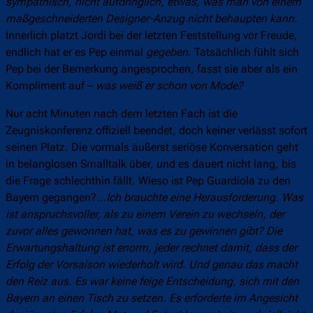
sympathisch, nicht aufdringlich, etwas, was man von einem
maßgeschneiderten Designer-Anzug nicht behaupten kann.
Innerlich platzt Jordi bei der letzten Feststellung vor Freude,
endlich hat er es Pep einmal
gegeben
. Tatsächlich fühlt sich
Pep bei der Bemerkung angesprochen, fasst sie aber als ein
Kompliment auf –
was weiß er schon von Mode?
Nur acht Minuten nach dem letzten Fach ist die
Zeugniskonferenz offiziell beendet, doch keiner verlässt sofort
seinen Platz. Die vormals äußerst seriöse Konversation geht
in belanglosen Smalltalk über, und es dauert nicht lang, bis
die Frage schlechthin fällt. Wieso ist Pep Guardiola zu den
Bayern gegangen?…
Ich brauchte eine Herausforderung. Was
ist anspruchsvoller, als zu einem Verein zu wechseln, der
zuvor alles gewonnen hat, was es zu gewinnen gibt? Die
Erwartungshaltung ist enorm, jeder rechnet damit, dass der
Erfolg der Vorsaison wiederholt wird. Und genau das macht
den Reiz aus. Es war keine feige Entscheidung, sich mit den
Bayern an einen Tisch zu setzen. Es erforderte im Angesicht