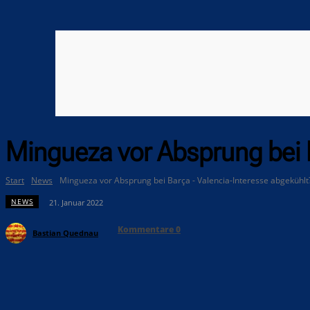
Mingueza vor Absprung bei 
Start
News
Mingueza vor Absprung bei Barça - Valencia-Interesse abgekühlt
NEWS
21. Januar 2022
Kommentare
0
Bastian Quednau