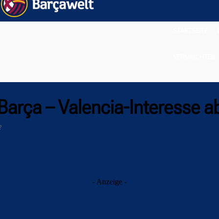
STARTSEITE
VERMISCHTES
Barça – Valencia-Interesse a
?
- Anzeige -