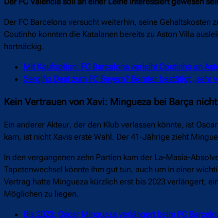
Der FC Valencia soll an einer Leihe interessiert gewesen se
Der FC Barcelona versucht weiterhin, seine Gehaltskosten z
Coutinho konnten die Katalanen bereits zu Aston Villa ausl
hartnäckig.
Mit Kaufoption: FC Barcelona verleiht Coutinho an Asto
Sergiño Dest zum FC Bayern? Berater bestätigt „sehr v
Kein Vertrauen von Xavi: Mingueza bei Barça nich
Ein anderer Akteur, der den Klub verlassen könnte, ist Osc
kam, ist nicht Xavis erste Wahl. Der 41-Jährige zieht Mingu
In den vergangenen zehn Partien kam der La-Masia-Absolven
Tapetenwechsel könnte ihm gut tun, auch um in einer wich
Vertrag hatte Mingueza kürzlich erst bis 2023 verlängert, 
Möglichen zu liegen.
Bis 2023: Oscar Mingueza verlängert beim FC Barcelo