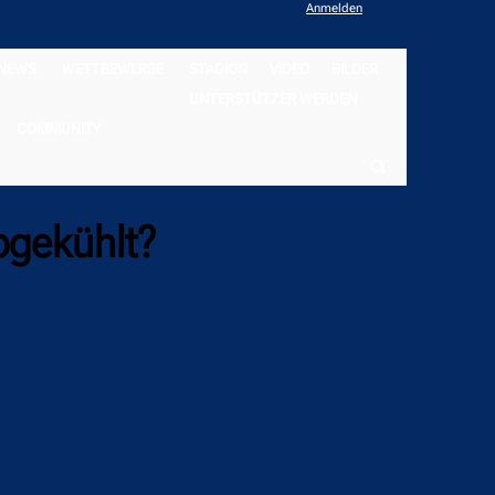
Anmelden
NEWS
WETTBEWERBE
STADION
VIDEO
BILDER
UNTERSTÜTZER WERDEN
COMMUNITY
bgekühlt?