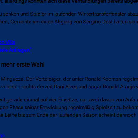
in, allerdings könnten sich diese Verhandlungen bereits abge
u senken und Spieler im laufenden Wintertransferfenster abz
eihen, Gerüchte um einen Abgang von Sergiño Dest halten sich
n Villa
iele Anfragen“
t mehr erste Wahl
ar Mingueza. Der Verteidiger, der unter Ronald Koeman regel
eza hinten rechts derzeit Dani Alves und sogar Ronald Araujo v
t gerade einmal auf vier Einsätze, nur zwei davon von Anfan
tigen Phase seiner Entwicklung regelmäßig Spielzeit zu bek
eine Leihe bis zum Ende der laufenden Saison scheint dennoch
na