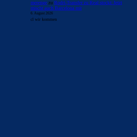
- Anzeige -
AKTUELLE USER-KOMMENTARE
Clouds: Experte
zu
Rodri-Transfer zu Real stockt:
Jetzt mischt auch Barcelona mit
6. August 2026
Warum sollten wir dann zwei Vereinsmannschaften
vergleichen, die unterschiedlichen Bedingungen ausgesetzt
sind? Ich sage, als Experte, dass je mehr qualitativ…
Mo
zu
Rodri-Transfer zu Real stockt: Jetzt mischt
auch Barcelona mit
6. August 2026
Rodri ist bei der spanischen Nationalmannschaft
wahrscheinlich der beste Mittelfeldspieler neben Olmo. Und
genau das ist das Problem. Man kann…
mnl
zu
Rodri-Transfer zu Real stockt: Jetzt mischt
auch Barcelona mit
6. August 2026
Alter, alter, alter … das ist wirklich BIG. Vergesst den 9er,
wenn Rodri kommt, sind wir auf einen Schlag deutlich…