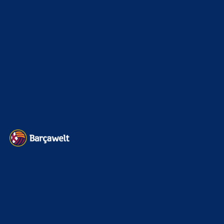
DerWeisseRiese
zu
Rodri-Transfer zu Real stockt:
Jetzt mischt auch Barcelona mit
6. August 2026
Das Ganze wird sicherlich auch ein Versprechen für die
Zukunft sein aber der Druck wird immens sein und in
der…
merenge
zu
Rodri-Transfer zu Real stockt: Jetzt
mischt auch Barcelona mit
6. August 2026
cl wir kommen
BILDERGALERIEN
Barça zurück im Camp Nou: Der große Comeback-Tag in Bildern
22. November 2025
Heim und auswärts: Das sollen die Trikots von Barça für die Saison
2025/26 sein
6. Januar 2025
WEITERE KATEGORIEN