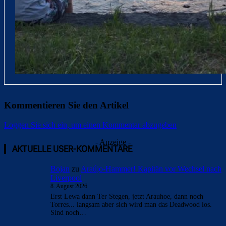
Kommentieren Sie den Artikel
Loggen Sie sich ein, um einen Kommentar abzugeben
- Anzeige -
AKTUELLE USER-KOMMENTARE
Bojan
zu
Araújo-Hammer! Kapitän vor Wechsel nach
Liverpool
8. August 2026
Erst Lewa dann Ter Stegen, jetzt Arauhoe, dann noch
Torres... langsam aber sich wird man das Deadwood los.
Sind noch…