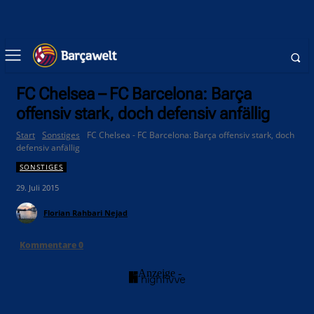
FC Chelsea – FC Barcelona: Barça
offensiv stark, doch defensiv anfällig
Start
Sonstiges
FC Chelsea - FC Barcelona: Barça offensiv stark, doch
defensiv anfällig
SONSTIGES
29. Juli 2015
Florian Rahbari Nejad
Kommentare
0
- Anzeige -