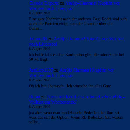
Clouds: Experte
zu
Araújo-Hammer! Kapitän vor
Wechsel nach Liverpool
8. August 2026
Eine gute Nachricht nach der anderen. Bzgl Rodri sind sich
auch alle Parteien einig, dass der Transfer über die
Bühne…
Johnny85
zu
Araújo-Hammer! Kapitän vor Wechsel
nach Liverpool
8. August 2026
ich hoffe falls es eine Kaufoption gibt, die mindestens bei
50 M. liegt.
JustLup1337
zu
Araújo-Hammer! Kapitän vor
Wechsel nach Liverpool
8. August 2026
Oh ich bin überrascht. Ich wünsche ihn alles Gute
Bojan
zu
Barça mit Rodri anscheinend schon einig –
Vollzug am Wochenende?
8. August 2026
joa aber wenn man medizinische Bedenken bei ihm hat,
wars das mit der Option. Wenn RB Bedenken hat, warum
sollte…